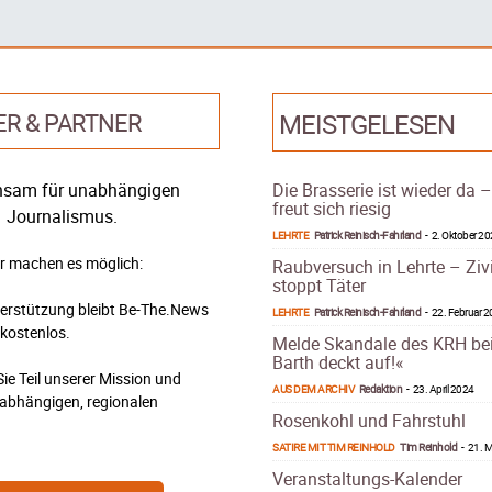
ER & PARTNER
MEISTGELESEN
sam für unabhängigen
Die Brasserie ist wieder da 
freut sich riesig
Journalismus.
LEHRTE
Patrick Reinisch-Fahrland
-
2. Oktober 2
r machen es möglich:
Raubversuch in Lehrte – Ziv
stoppt Täter
terstützung bleibt Be-The.News
LEHRTE
Patrick Reinisch-Fahrland
-
22. Februar 
 kostenlos.
Melde Skandale des KRH be
Barth deckt auf!«
ie Teil unserer Mission und
AUS DEM ARCHIV
Redaktion
-
23. April 2024
nabhängigen, regionalen
Rosenkohl und Fahrstuhl
.
SATIRE MIT TIM REINHOLD
Tim Reinhold
-
21. M
Veranstaltungs-Kalender