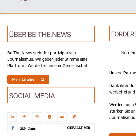
ÜBER BE-THE.NEWS
FÖRDER
Gemein
Be-The.News steht für partizipativen
Journalismus. Wir geben jeder Stimme eine
Plattform. Werde Teil unserer Gemeinschaft.
Unsere Partne
Mehr Erfahren
Dank ihrer Un
werbefrei und
SOCIAL MEDIA
Werden auch S
stärken Sie u
Journalismus
GEFÄLLT MIR
339
Fans