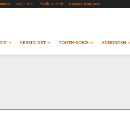
onales
Verein-Net2
Youth-Voice.de
Ratgeber & Magazin
ZIN
VEREIN-NET
YOUTH-VOICE
ANNONCEN