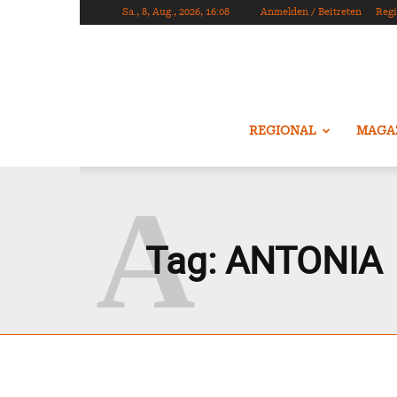
Sa., 8, Aug., 2026, 16:08
Anmelden / Beitreten
Regi
REGIONAL
MAGA
A
Tag:
ANTONIA