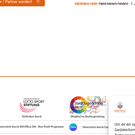
er / Partner werden!
NIEDERSACHSEN
Patrick Reinisch-Fahrland
-
7. 
Um dir ein o
Geräteinfor