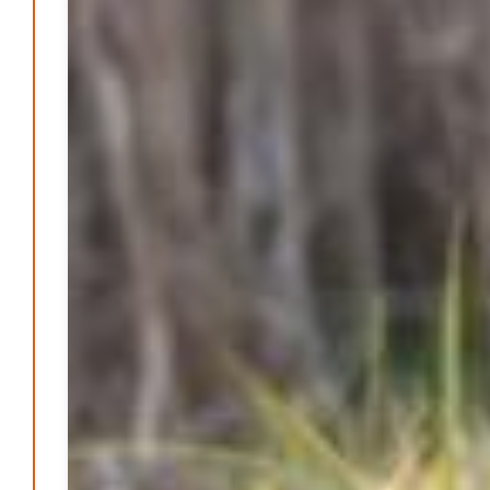
Bücher - Ecke
Stephen Hawking – »Kurze Antworten auf große
Fragen«
Patrick Reinisch-Fahrland
19. November 2024
-
Frieden stiften ist das neue Glück
Patrick Reinisch-Fahrland
13. März 2024
-
Mond der vergessenen Träume
Patrick Reinisch-Fahrland
11. März 2024
-
Passo Depression
Patrick Reinisch-Fahrland
8. März 2024
-
Rudolf Archibald Reiss – Ein Sherlock Holmes im 20.
Jahrhundert?
Patrick Reinisch-Fahrland
7. März 2024
-
Kolumnen
Kunst, Kosten und Uringeruch – Hannovers