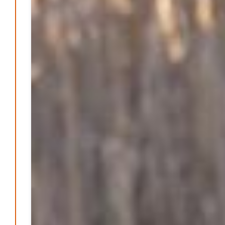
werden
Patrick Reinisch-Fahrland
-
17. Januar 2025
E-Mobilität und Automatisierung – Revolution oder
soziale Krise?
Patrick Reinisch-Fahrland
-
21. November 2024
Gesundheit & Ernährung
Pflegeheime in Gefahr? – Abrechnungsprobleme in der
Pflege
Patrick Reinisch-Fahrland
16. Januar 2025
-
Lehrter Delegation besucht Gesundheitscampus Balve
Redaktion
6. September 2024
-
Kritik an KRH – Lehrter Ratsmitglieder verhindert
Patrick Reinisch-Fahrland
4. Juni 2024
-
Lehrter Kräuterhexen erobern die TV-Bildschirme
Patrick Reinisch-Fahrland
29. Mai 2024
-
Kritik im Gesundheitsausschuss in Hannover
Redaktion
24. Mai 2024
-