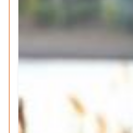
Jugendliche im Gespräch mit
Bürgermeisterkandidaten
S. Reinisch
7. August 2026
-
Postbank ade – Bargeld und Beratung nach der
Schließung
S. Reinisch
12. Januar 2025
-
Vorlesen schafft Zukunft – Niedersachsen wirbt für
Lesekultur
Patrick Reinisch-Fahrland
19. November 2024
-
Erfolgreiche Spendenaktion für Kita Villa Nordstern
Patrick Reinisch-Fahrland
14. November 2024
-
Ausbildungsfrühstück Lehrte – Austausch, Einblicke
und Chancen
Patrick Reinisch-Fahrland
12. November 2024
-
Ratgeber & Magazin
Kunst, Kosten und Uringeruch – Hannovers
Aufenthaltsqualität