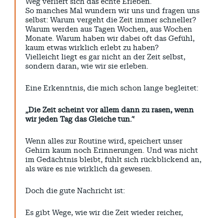
Weg verliert sich das echte Erleben.
SPENDEN
So manches Mal wundern wir uns und fragen uns
KONTAKT
selbst: Warum vergeht die Zeit immer schneller?
Warum werden aus Tagen Wochen, aus Wochen
Monate. Warum haben wir dabei oft das Gefühl,
Archive
kaum etwas wirklich erlebt zu haben?
Vielleicht liegt es gar nicht an der Zeit selbst,
sondern daran, wie wir sie erleben.
August 2026
Eine Erkenntnis, die mich schon lange begleitet:
Juli 2026
Juni 2026
„Die Zeit scheint vor allem dann zu rasen, wenn
wir jeden Tag das Gleiche tun.“
Mai 2026
April 2026
Wenn alles zur Routine wird, speichert unser
März 2026
Gehirn kaum noch Erinnerungen. Und was nicht
im Gedächtnis bleibt, fühlt sich rückblickend an,
Februar 2026
als wäre es nie wirklich da gewesen.
Januar 2026
Doch die gute Nachricht ist:
Es gibt Wege, wie wir die Zeit wieder reicher,