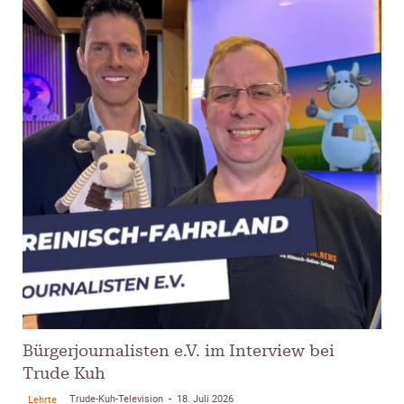
Bürgerjournalisten e.V. im Interview bei
Trude Kuh
Trude-Kuh-Television
18. Juli 2026
Lehrte
-