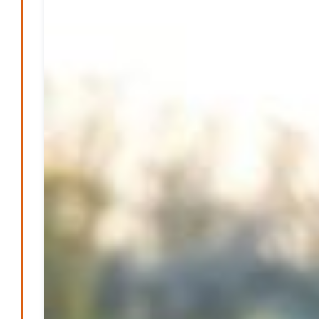
DGB lädt zur Debatte über Sozialversicherung ein
Patrick Reinisch-Fahrland
12. März 2026
-
Vereins - Portal
Warum viele Vereinsbeiträge kaum gesehen werden
Patrick Reinisch-Fahrland
5. Mai 2026
-
Was passiert, wenn keiner mehr berichtet
Karolin Pilz
21. April 2026
-
Lehrter Männerchor blickt auf starkes Jahr zurück
Patrick Reinisch-Fahrland
16. Februar 2026
-
Aktion mit Herz – Maler Krebs unterstützt Familien &
Vereine
Patrick Reinisch-Fahrland
28. November 2025
-
Stadt Lehrte informiert – Haftung und Versicherung im
Ehrenamt
Patrick Reinisch-Fahrland
30. Oktober 2025
-
YouthVoice.de