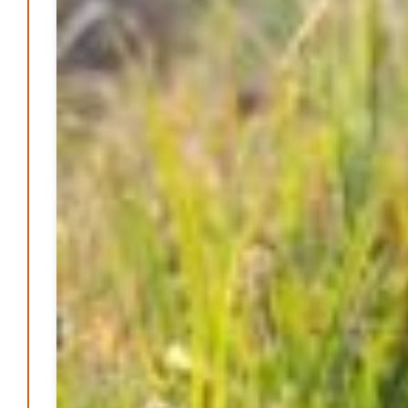
Aufenthaltsqualität
Patrick Reinisch-Fahrland
25. Juni 2026
-
Neue Verordnung – Sprudelwasser gilt als
klimaschädlich
Patrick Reinisch-Fahrland
26. März 2026
-
Warum ein Job heute nicht mehr automatisch ein
Leben finanziert
Patrick Reinisch-Fahrland
7. Januar 2026
-
Wenn der Staat versagt – Warum Bürger das Vertrauen
verlieren
M. F. Klinger
29. Dezember 2025
-
Ein Jahr voller Geschichten – Rückblick auf Be-
The.News 2025
M. F. Klinger
21. Dezember 2025
-
Wirtschaft & Finanzen
Wer zahlt den Preis des Wohlstands? – Eine
unbequeme Wahrheit
Patrick Reinisch-Fahrland
8. April 2025
-
Wenn Arbeit nicht reicht – Deutschland und die stille