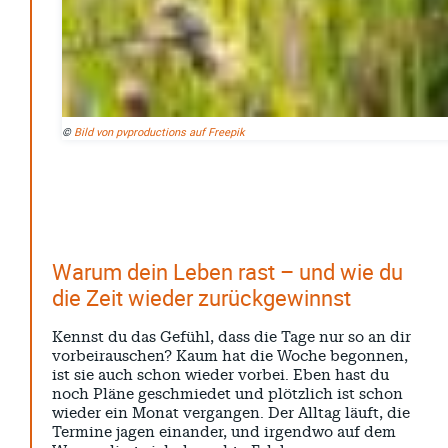
Krise
Patrick Reinisch-Fahrland
7. April 2025
-
Pflegeheime in Gefahr? – Abrechnungsprobleme in der
Pflege
Patrick Reinisch-Fahrland
16. Januar 2025
-
E-Mobilität und Automatisierung – Revolution oder
©
Bild von pvproductions auf Freepik
soziale Krise?
Patrick Reinisch-Fahrland
21. November 2024
-
EU – Getränkeverschluss – Verordnung als
Wirtschaftsmotor
Patrick Reinisch-Fahrland
12. November 2024
-
Warum dein Leben rast – und wie du
Be-The.News
die Zeit wieder zurückgewinnst
Die Mitmach-Online-Zeitung
Kennst du das Gefühl, dass die Tage nur so an dir
INFOS
vorbeirauschen? Kaum hat die Woche begonnen,
ist sie auch schon wieder vorbei. Eben hast du
NUTZUNGSBEDINGUNGEN
noch Pläne geschmiedet und plötzlich ist schon
DATENSCHUTZ
wieder ein Monat vergangen. Der Alltag läuft, die
Termine jagen einander, und irgendwo auf dem
IMPRESSUM