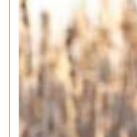
Patrick Reinisch-Fahrland
25. Juni 2026
-
Klaut die Energiewende wirklich Natur?
Patrick Reinisch-Fahrland
16. Juni 2026
-
Erneuerbare stärken Kommunen finanziell
Patrick Reinisch-Fahrland
28. April 2026
-
Neue Verordnung – Sprudelwasser gilt als
klimaschädlich
Patrick Reinisch-Fahrland
26. März 2026
-
Humor und Poesie treffen Musik im Anderen Kino
Patrick Reinisch-Fahrland
12. März 2026
-
Energie & Umwelt
Klaut die Energiewende wirklich Natur?
Patrick Reinisch-Fahrland
-
16. Juni 2026
Erneuerbare stärken Kommunen finanziell
Patrick Reinisch-Fahrland
-
28. April 2026
Menschheit am Scheideweg?
Patrick Reinisch-Fahrland
-
20. März 2025
Energiehelden gesucht – Gemeinsam unabhängig