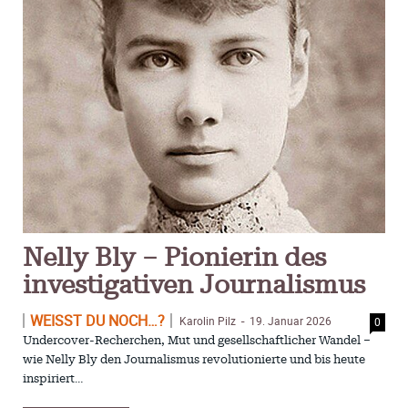
ISSN 3052-3079
Tel: (05655) 32 000 00
Fax: (05655) 32 000 24
Mobil: (01573) 96 22 11 5
E-Mail:
redaktion@wannefredder.de
DER WANNEFREDDER ist Mitglied im
Medienverband der freien
Presse e.V.
Wannfredder - Aktuell
All
Nelly Bly – Pionierin des
investigativen Journalismus
WEISST DU NOCH…?
Karolin Pilz
19. Januar 2026
0
Meist gelesen
-
Undercover-Recherchen, Mut und gesellschaftlicher Wandel –
wie Nelly Bly den Journalismus revolutionierte und bis heute
Ratgeber & Magazin
inspiriert…