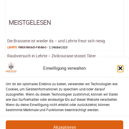
MEISTGELESEN
Die Brasserie ist wieder da – und Lehrte freut sich riesig
LEHRTE
Patrick Reinisch-Fahrland
-
2. Oktober 2025
Raubversuch in Lehrte – Zivilcourage stoppt Täter
LEHRTE
Patrick Reinisch-Fahrland
-
22. Februar 2025
Einwilligung verwalten
Melde Skandale des KRH bei »Mario Barth deckt auf!«
AUS DEM ARCHIV
Redaktion
-
23. April 2024
Um dir ein optimales Erlebnis zu bieten, verwenden wir Technologien wie
Rosenkohl und Fahrstuhl
Cookies, um Geräteinformationen zu speichern und/oder darauf
SATIRE MIT TIM REINHOLD
Tim Reinhold
-
21. März 2025
zuzugreifen. Wenn du diesen Technologien zustimmst, können wir Daten
wie das Surfverhalten oder eindeutige IDs auf dieser Website verarbeiten.
Veranstaltungs-Kalender
Wenn du deine Einwilligung nicht erteilst oder zurückziehst, können
NIEDERSACHSEN
Patrick Reinisch-Fahrland
-
7. Juni 2022
bestimmte Merkmale und Funktionen beeinträchtigt werden.
Akzeptieren