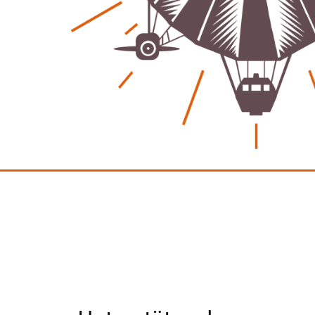
Ein Jahr voller Geschichten – Rückblick auf Be-
The.News 2025
M. F. Klinger
21. Dezember 2025
-
Wirtschaft & Finanzen
Wer zahlt den Preis des Wohlstands? – Eine
unbequeme Wahrheit
Patrick Reinisch-Fahrland
8. April 2025
-
Wenn Arbeit nicht reicht – Deutschland und die stille
Krise
Patrick Reinisch-Fahrland
7. April 2025
-
Pflegeheime in Gefahr? – Abrechnungsprobleme in der
Pflege
Patrick Reinisch-Fahrland
16. Januar 2025
-
E-Mobilität und Automatisierung – Revolution oder
soziale Krise?
Patrick Reinisch-Fahrland
21. November 2024
-
EU – Getränkeverschluss – Verordnung als
Wirtschaftsmotor