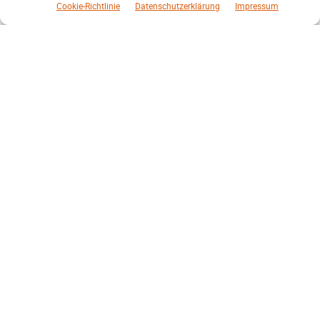
Cookie-Richtlinie
Datenschutzerklärung
Impressum
August 2026
Juli 2026
Juni 2026
Mai 2026
April 2026
März 2026
Februar 2026
Januar 2026
Partner, Förderer, Unterstützer