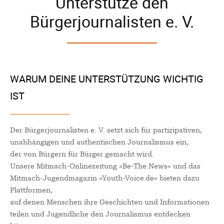
Unterstütze den
Patrick Reinisch-Fahrland
12. November 2024
-
Bürgerjournalisten e. V.
Be-The.News
Die Mitmach-Online-Zeitung
INFOS
WARUM DEINE UNTERSTÜTZUNG WICHTIG
NUTZUNGSBEDINGUNGEN
IST
DATENSCHUTZ
IMPRESSUM
SPENDEN
Der Bürgerjournalisten e. V. setzt sich für partizipativen,
KONTAKT
unabhängigen und authentischen Journalismus ein,
der von Bürgern für Bürger gemacht wird.
Archive
Unsere Mitmach-Onlinezeitung »Be-The.News« und das
Mitmach-Jugendmagazin »Youth-Voice.de« bieten dazu
Plattformen,
August 2026
auf denen Menschen ihre Geschichten und Informationen
Juli 2026
teilen und Jugendliche den Journalismus entdecken