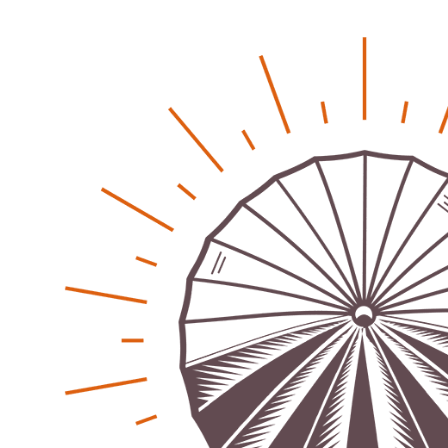
Patrick Reinisch-Fahrland
11. März 2024
-
Passo Depression
Patrick Reinisch-Fahrland
8. März 2024
-
Rudolf Archibald Reiss – Ein Sherlock Holmes im 20.
Jahrhundert?
Patrick Reinisch-Fahrland
7. März 2024
-
Kolumnen
Kunst, Kosten und Uringeruch – Hannovers
Aufenthaltsqualität
Patrick Reinisch-Fahrland
25. Juni 2026
-
Neue Verordnung – Sprudelwasser gilt als
klimaschädlich
Patrick Reinisch-Fahrland
26. März 2026
-
Warum ein Job heute nicht mehr automatisch ein
Leben finanziert
Patrick Reinisch-Fahrland
7. Januar 2026
-
Wenn der Staat versagt – Warum Bürger das Vertrauen
verlieren
M. F. Klinger
29. Dezember 2025
-