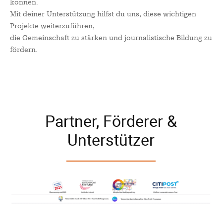
können.
Juni 2026
Mit deiner Unterstützung hilfst du uns, diese wichtigen
Mai 2026
Projekte weiterzuführen,
April 2026
die Gemeinschaft zu stärken und journalistische Bildung zu
März 2026
fördern.
Februar 2026
Januar 2026
Partner, Förderer &
Search
Unterstützer