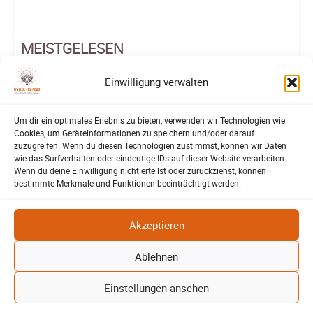
MEISTGELESEN
Einwilligung verwalten
Die Brasserie ist wieder da – und Lehrte freut sich riesig
LEHRTE
Patrick Reinisch-Fahrland
-
2. Oktober 2025
Um dir ein optimales Erlebnis zu bieten, verwenden wir Technologien wie
Raubversuch in Lehrte – Zivilcourage stoppt Täter
Cookies, um Geräteinformationen zu speichern und/oder darauf
zuzugreifen. Wenn du diesen Technologien zustimmst, können wir Daten
LEHRTE
Patrick Reinisch-Fahrland
-
22. Februar 2025
wie das Surfverhalten oder eindeutige IDs auf dieser Website verarbeiten.
Melde Skandale des KRH bei »Mario Barth deckt auf!«
Wenn du deine Einwilligung nicht erteilst oder zurückziehst, können
AUS DEM ARCHIV
Redaktion
-
23. April 2024
bestimmte Merkmale und Funktionen beeinträchtigt werden.
Rosenkohl und Fahrstuhl
SATIRE MIT TIM REINHOLD
Tim Reinhold
-
21. März 2025
Akzeptieren
Veranstaltungs-Kalender
NIEDERSACHSEN
Patrick Reinisch-Fahrland
-
7. Juni 2022
Ablehnen
Einstellungen ansehen
ARCHIVE