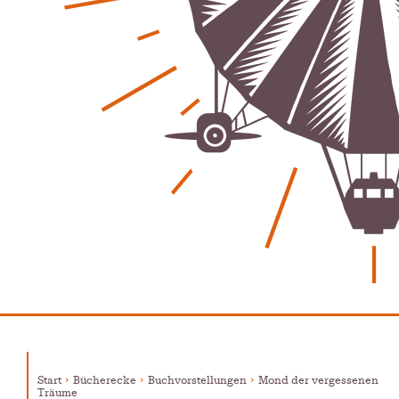
Bürgerjournalisten e.V. im Interview bei Trude Kuh
Trude-Kuh-Television
18. Juli 2026
-
Bürgerbeteiligung – Fahrradstraße Feldstraße Lehrte
Patrick Reinisch-Fahrland
23. Juni 2026
-
Was passiert, wenn keiner mehr berichtet
Karolin Pilz
21. April 2026
-
Wir bauen neu – und ihr seid Teil davon
Karolin Pilz
22. März 2026
-
DGB lädt zur Debatte über Sozialversicherung ein
Patrick Reinisch-Fahrland
12. März 2026
-
Vereins - Portal
Warum viele Vereinsbeiträge kaum gesehen werden
Patrick Reinisch-Fahrland
5. Mai 2026
-
Was passiert, wenn keiner mehr berichtet
Karolin Pilz
21. April 2026
-
Lehrter Männerchor blickt auf starkes Jahr zurück
Patrick Reinisch-Fahrland
16. Februar 2026
-
Start
Bücherecke
Buchvorstellungen
Mond der vergessenen
Aktion mit Herz – Maler Krebs unterstützt Familien &
Träume