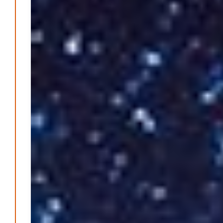
Redaktion
6. September 2024
-
Kritik an KRH – Lehrter Ratsmitglieder verhindert
Patrick Reinisch-Fahrland
4. Juni 2024
-
Lehrter Kräuterhexen erobern die TV-Bildschirme
Patrick Reinisch-Fahrland
29. Mai 2024
-
Kritik im Gesundheitsausschuss in Hannover
Redaktion
24. Mai 2024
-
Bücher - Ecke
Stephen Hawking – »Kurze Antworten auf große
Fragen«
Patrick Reinisch-Fahrland
19. November 2024
-
Frieden stiften ist das neue Glück
Patrick Reinisch-Fahrland
13. März 2024
-
Passo Depression
Patrick Reinisch-Fahrland
8. März 2024
-
Rudolf Archibald Reiss – Ein Sherlock Holmes im 20.
Jahrhundert?
Patrick Reinisch-Fahrland
7. März 2024
-