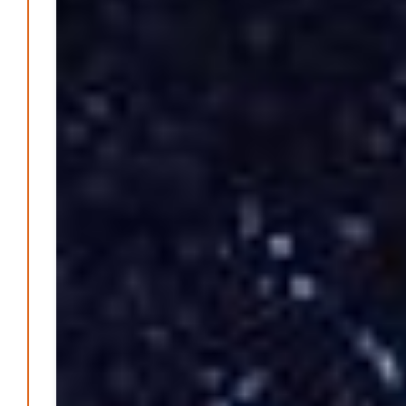
Patrick Reinisch-Fahrland
5. November 2024
-
Ratgeber & Magazin
Kunst, Kosten und Uringeruch – Hannovers
Aufenthaltsqualität
Patrick Reinisch-Fahrland
25. Juni 2026
-
Klaut die Energiewende wirklich Natur?
Patrick Reinisch-Fahrland
16. Juni 2026
-
Erneuerbare stärken Kommunen finanziell
Patrick Reinisch-Fahrland
28. April 2026
-
Neue Verordnung – Sprudelwasser gilt als
klimaschädlich
Patrick Reinisch-Fahrland
26. März 2026
-
Humor und Poesie treffen Musik im Anderen Kino
Patrick Reinisch-Fahrland
12. März 2026
-
Energie & Umwelt