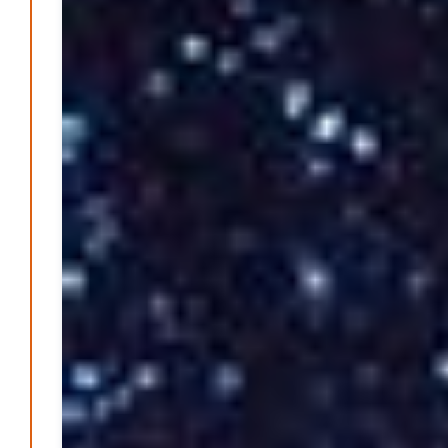
Klaut die Energiewende wirklich Natur?
Patrick Reinisch-Fahrland
-
16. Juni 2026
Erneuerbare stärken Kommunen finanziell
Patrick Reinisch-Fahrland
-
28. April 2026
Menschheit am Scheideweg?
Patrick Reinisch-Fahrland
-
20. März 2025
Energiehelden gesucht – Gemeinsam unabhängig
werden
Patrick Reinisch-Fahrland
-
17. Januar 2025
E-Mobilität und Automatisierung – Revolution oder
soziale Krise?
Patrick Reinisch-Fahrland
-
21. November 2024
Gesundheit & Ernährung
Pflegeheime in Gefahr? – Abrechnungsprobleme in der
Pflege
Patrick Reinisch-Fahrland
16. Januar 2025
-
Lehrter Delegation besucht Gesundheitscampus Balve