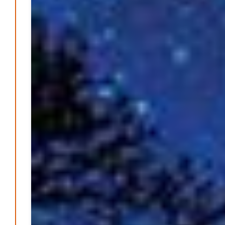
Die Mitmach-Online-Zeitung
INFORMATIONEN
NUTZUNGSBEDINGUNGEN
DATENSCHUTZ
IMPRESSUM
SPENDEN
FAN-SHOP
Archive
Juli 2026
Juni 2026
Mai 2026
April 2026
März 2026