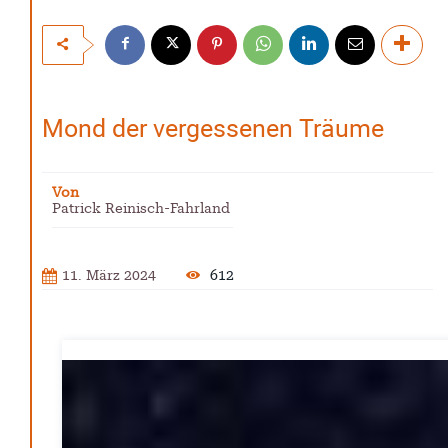
Vereine
Patrick Reinisch-Fahrland
28. November 2025
-
Stadt Lehrte informiert – Haftung und Versicherung im
Ehrenamt
Patrick Reinisch-Fahrland
30. Oktober 2025
-
Mond der vergessenen Träume
YouthVoice.de
Von
Postbank ade – Bargeld und Beratung nach der
Patrick Reinisch-Fahrland
Schließung
M. S. Reinisch
12. Januar 2025
-
Vorlesen schafft Zukunft – Niedersachsen wirbt für
11. März 2024
612
Lesekultur
Patrick Reinisch-Fahrland
19. November 2024
-
Erfolgreiche Spendenaktion für Kita Villa Nordstern
Patrick Reinisch-Fahrland
14. November 2024
-
Ausbildungsfrühstück Lehrte – Austausch, Einblicke
und Chancen
Patrick Reinisch-Fahrland
12. November 2024
-
Lichterfest im Kinderwald – Laternenumzug für Groß
und Klein