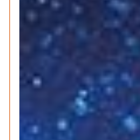
Wirtschaft & Finanzen
Wer zahlt den Preis des Wohlstands? – Eine
unbequeme Wahrheit
Patrick Reinisch-Fahrland
8. April 2025
-
Wenn Arbeit nicht reicht – Deutschland und die stille
Krise
Patrick Reinisch-Fahrland
7. April 2025
-
Pflegeheime in Gefahr? – Abrechnungsprobleme in der
Pflege
Patrick Reinisch-Fahrland
16. Januar 2025
-
E-Mobilität und Automatisierung – Revolution oder
soziale Krise?
Patrick Reinisch-Fahrland
21. November 2024
-
EU – Getränkeverschluss – Verordnung als
Wirtschaftsmotor
Patrick Reinisch-Fahrland
12. November 2024
-
Be-The.News