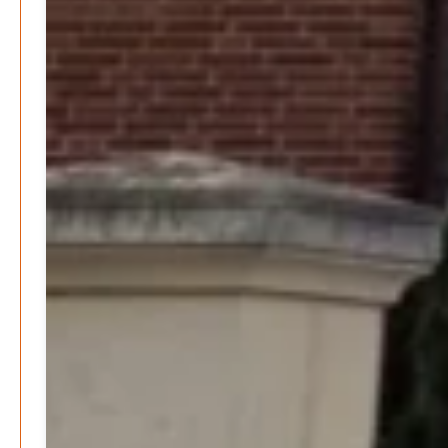
werden
Patrick Reinisch-Fahrland
-
17. Januar 2025
E-Mobilität und Automatisierung – Revolution oder
soziale Krise?
Patrick Reinisch-Fahrland
-
21. November 2024
Gesundheit & Ernährung
Pflegeheime in Gefahr? – Abrechnungsprobleme in der
Pflege
Patrick Reinisch-Fahrland
16. Januar 2025
-
Lehrter Delegation besucht Gesundheitscampus Balve
Redaktion
6. September 2024
-
Kritik an KRH – Lehrter Ratsmitglieder verhindert
Patrick Reinisch-Fahrland
4. Juni 2024
-
Lehrter Kräuterhexen erobern die TV-Bildschirme
Patrick Reinisch-Fahrland
29. Mai 2024
-
Kritik im Gesundheitsausschuss in Hannover
Redaktion
24. Mai 2024
-