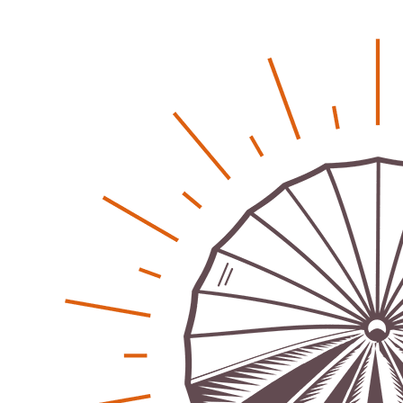
Regionales
Bürgerjournalisten e.V. im Interview bei Trude Kuh
Trude-Kuh-Television
18. Juli 2026
-
Was passiert, wenn keiner mehr berichtet
Karolin Pilz
21. April 2026
-
Wir bauen neu – und ihr seid Teil davon
Karolin Pilz
22. März 2026
-
DGB lädt zur Debatte über Sozialversicherung ein
Patrick Reinisch-Fahrland
12. März 2026
-