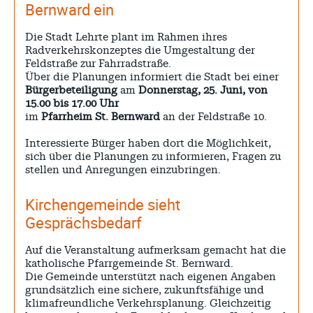
Bernward ein
Krise
Patrick Reinisch-Fahrland
7. April 2025
-
Pflegeheime in Gefahr? – Abrechnungsprobleme in der
Die Stadt Lehrte plant im Rahmen ihres
Pflege
Radverkehrskonzeptes die Umgestaltung der
Patrick Reinisch-Fahrland
16. Januar 2025
-
Feldstraße zur Fahrradstraße.
Über die Planungen informiert die Stadt bei einer
E-Mobilität und Automatisierung – Revolution oder
soziale Krise?
Bürgerbeteiligung
am
Donnerstag, 25. Juni, von
Patrick Reinisch-Fahrland
21. November 2024
15.00 bis 17.00 Uhr
-
im
Pfarrheim St. Bernward
an der Feldstraße 10.
EU – Getränkeverschluss – Verordnung als
Wirtschaftsmotor
Patrick Reinisch-Fahrland
12. November 2024
Interessierte Bürger haben dort die Möglichkeit,
-
sich über die Planungen zu informieren, Fragen zu
stellen und Anregungen einzubringen.
Be-The.News
Kirchengemeinde sieht
Gesprächsbedarf
Die Mitmach-Online-Zeitung
INFOS
Auf die Veranstaltung aufmerksam gemacht hat die
NUTZUNGSBEDINGUNGEN
katholische Pfarrgemeinde St. Bernward.
Die Gemeinde unterstützt nach eigenen Angaben
DATENSCHUTZ
grundsätzlich eine sichere, zukunftsfähige und
IMPRESSUM
klimafreundliche Verkehrsplanung. Gleichzeitig