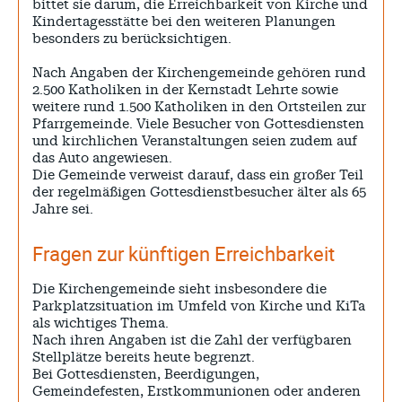
SPENDEN
bittet sie darum, die Erreichbarkeit von Kirche und
Kindertagesstätte bei den weiteren Planungen
KONTAKT
besonders zu berücksichtigen.
Archive
Nach Angaben der Kirchengemeinde gehören rund
2.500 Katholiken in der Kernstadt Lehrte sowie
weitere rund 1.500 Katholiken in den Ortsteilen zur
Pfarrgemeinde. Viele Besucher von Gottesdiensten
August 2026
und kirchlichen Veranstaltungen seien zudem auf
das Auto angewiesen.
Juli 2026
Die Gemeinde verweist darauf, dass ein großer Teil
Juni 2026
der regelmäßigen Gottesdienstbesucher älter als 65
Jahre sei.
Mai 2026
April 2026
Fragen zur künftigen Erreichbarkeit
März 2026
Die Kirchengemeinde sieht insbesondere die
Februar 2026
Parkplatzsituation im Umfeld von Kirche und KiTa
als wichtiges Thema.
Januar 2026
Nach ihren Angaben ist die Zahl der verfügbaren
Stellplätze bereits heute begrenzt.
Bei Gottesdiensten, Beerdigungen,
Gemeindefesten, Erstkommunionen oder anderen
Search