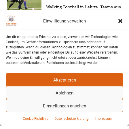
Walking Football in Lehrte. Teams aus
Niedersachsen und Essen treten beim
SV 06 Turnier an – mit besonderer
Einwilligung verwalten
Freundschaftsgeschichte.
Um dir ein optimales Erlebnis zu bieten, verwenden wir Technologien wie
Erneuerbare stärken
Cookies, um Geräteinformationen zu speichern und/oder darauf
Kommunen finanziell
zuzugreifen. Wenn du diesen Technologien zustimmst, können wir Daten
Patrick Reinisch-Fahrland
Energie und Umwelt
wie das Surfverhalten oder eindeutige IDs auf dieser Website verarbeiten.
-
28. April 2026
Wenn du deine Einwilligung nicht erteilst oder zurückziehst, können
bestimmte Merkmale und Funktionen beeinträchtigt werden.
Erneuerbare Energien bringen
Milliarden in Kommunen & stärken
regionale Wirtschaft. Studie des
Akzeptieren
Bundeswirtschaftsministeriums zeigt
Potenzial
Ablehnen
Mehr laden
Einstellungen ansehen
Cookie-Richtlinie
Datenschutzerklärung
Impressum