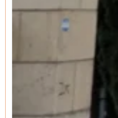
Bücher - Ecke
Stephen Hawking – »Kurze Antworten auf große
Fragen«
Patrick Reinisch-Fahrland
19. November 2024
-
Frieden stiften ist das neue Glück
Patrick Reinisch-Fahrland
13. März 2024
-
Mond der vergessenen Träume
Patrick Reinisch-Fahrland
11. März 2024
-
Passo Depression
Patrick Reinisch-Fahrland
8. März 2024
-
Rudolf Archibald Reiss – Ein Sherlock Holmes im 20.
Jahrhundert?
Patrick Reinisch-Fahrland
7. März 2024
-
Kolumnen
Kunst, Kosten und Uringeruch – Hannovers