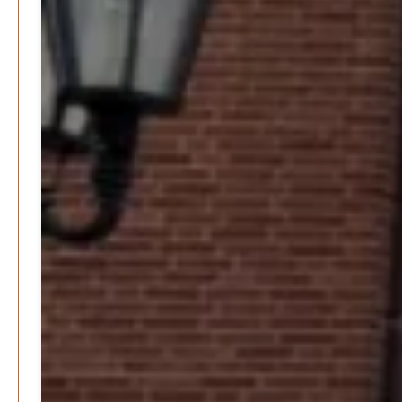
Patrick Reinisch-Fahrland
25. Juni 2026
-
Klaut die Energiewende wirklich Natur?
Patrick Reinisch-Fahrland
16. Juni 2026
-
Erneuerbare stärken Kommunen finanziell
Patrick Reinisch-Fahrland
28. April 2026
-
Neue Verordnung – Sprudelwasser gilt als
klimaschädlich
Patrick Reinisch-Fahrland
26. März 2026
-
Humor und Poesie treffen Musik im Anderen Kino
Patrick Reinisch-Fahrland
12. März 2026
-
Energie & Umwelt
Klaut die Energiewende wirklich Natur?
Patrick Reinisch-Fahrland
-
16. Juni 2026
Erneuerbare stärken Kommunen finanziell
Patrick Reinisch-Fahrland
-
28. April 2026
Menschheit am Scheideweg?
Patrick Reinisch-Fahrland
-
20. März 2025
Energiehelden gesucht – Gemeinsam unabhängig