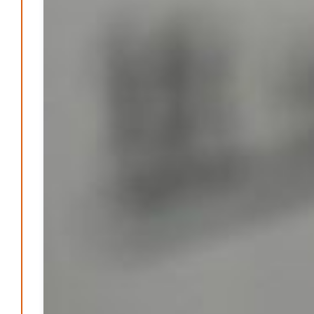
Be-The.News
Die Mitmach-Online-Zeitung
INFORMATIONEN
NUTZUNGSBEDINGUNGEN
DATENSCHUTZ
IMPRESSUM
SPENDEN
FAN-SHOP
Archive
Juli 2026
Juni 2026
Mai 2026