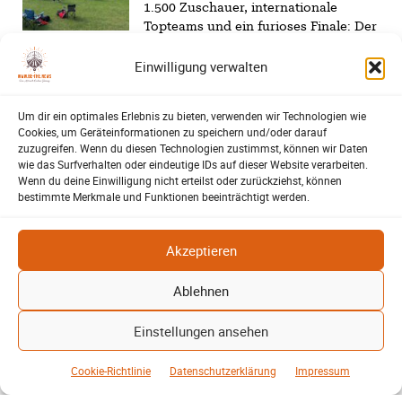
1.500 Zuschauer, internationale
Topteams und ein furioses Finale: Der
Raddatz-Cup machte Lehrte erneut
Einwilligung verwalten
zum Treffpunkt des
Nachwuchsfußballs…
Um dir ein optimales Erlebnis zu bieten, verwenden wir Technologien wie
Lehrter Walking Footballer
Cookies, um Geräteinformationen zu speichern und/oder darauf
feiern gelungenes Turnier
zuzugreifen. Wenn du diesen Technologien zustimmst, können wir Daten
wie das Surfverhalten oder eindeutige IDs auf dieser Website verarbeiten.
Harald Berwing
12. Mai 2026
SV-06
-
Wenn du deine Einwilligung nicht erteilst oder zurückziehst, können
bestimmte Merkmale und Funktionen beeinträchtigt werden.
Spannende Spiele, ein seltenes
Traumtor und starke Gemeinschaft:
Das Walking Football Turnier des SV
Akzeptieren
06 Lehrte begeisterte Spieler und
Zuschauer gleichermaßen. Zusätzlich
Ablehnen
sorgten neue Tore und gesponserte
Wetterjacken für große Freude im
Einstellungen ansehen
Team.
Cookie-Richtlinie
Datenschutzerklärung
Impressum
Warum viele Vereinsbeiträge
kaum gesehen werden