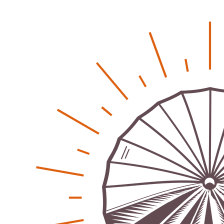
Regionales
Bürgerjournalisten e.V. im Interview bei Trude Kuh
Trude-Kuh-Television
18. Juli 2026
-
Bürgerbeteiligung – Fahrradstraße Feldstraße Lehrte
Patrick Reinisch-Fahrland
23. Juni 2026
-
Was passiert, wenn keiner mehr berichtet
Karolin Pilz
21. April 2026
-
Wir bauen neu – und ihr seid Teil davon
Karolin Pilz
22. März 2026
-
DGB lädt zur Debatte über Sozialversicherung ein
Patrick Reinisch-Fahrland
12. März 2026
-
Vereins - Portal
Warum viele Vereinsbeiträge kaum gesehen werden
Patrick Reinisch-Fahrland
5. Mai 2026
-
Was passiert, wenn keiner mehr berichtet
Karolin Pilz
21. April 2026
-