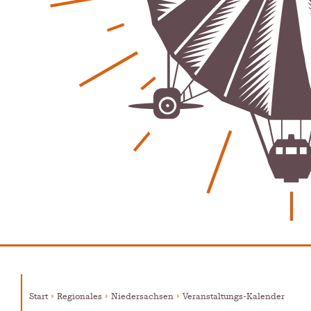
Lehrter Männerchor blickt auf starkes Jahr zurück
Patrick Reinisch-Fahrland
16. Februar 2026
-
Aktion mit Herz – Maler Krebs unterstützt Familien &
Vereine
Patrick Reinisch-Fahrland
28. November 2025
-
Stadt Lehrte informiert – Haftung und Versicherung im
Ehrenamt
Patrick Reinisch-Fahrland
30. Oktober 2025
-
YouthVoice.de
Postbank ade – Bargeld und Beratung nach der
Schließung
M. S. Reinisch
12. Januar 2025
-
Vorlesen schafft Zukunft – Niedersachsen wirbt für
Lesekultur
Patrick Reinisch-Fahrland
19. November 2024
-
Erfolgreiche Spendenaktion für Kita Villa Nordstern
Patrick Reinisch-Fahrland
14. November 2024
-
Ausbildungsfrühstück Lehrte – Austausch, Einblicke
Start
Regionales
Niedersachsen
Veranstaltungs-Kalender
und Chancen