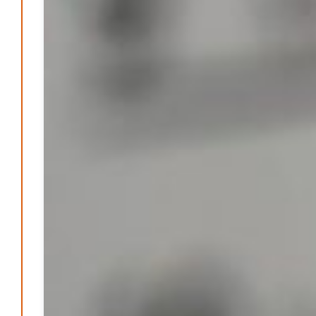
Passo Depression
Patrick Reinisch-Fahrland
8. März 2024
-
Rudolf Archibald Reiss – Ein Sherlock Holmes im 20.
Jahrhundert?
Patrick Reinisch-Fahrland
7. März 2024
-
Kolumnen
Kunst, Kosten und Uringeruch – Hannovers
Aufenthaltsqualität
Patrick Reinisch-Fahrland
25. Juni 2026
-
Neue Verordnung – Sprudelwasser gilt als
klimaschädlich
Patrick Reinisch-Fahrland
26. März 2026
-
Warum ein Job heute nicht mehr automatisch ein
Leben finanziert
Patrick Reinisch-Fahrland
7. Januar 2026
-
Wenn der Staat versagt – Warum Bürger das Vertrauen
verlieren
M. F. Klinger
29. Dezember 2025
-
Ein Jahr voller Geschichten – Rückblick auf Be-