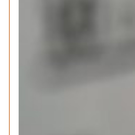
The.News 2025
M. F. Klinger
21. Dezember 2025
-
Wirtschaft & Finanzen
Wer zahlt den Preis des Wohlstands? – Eine
unbequeme Wahrheit
Patrick Reinisch-Fahrland
8. April 2025
-
Wenn Arbeit nicht reicht – Deutschland und die stille
Krise
Patrick Reinisch-Fahrland
7. April 2025
-
Pflegeheime in Gefahr? – Abrechnungsprobleme in der
Pflege
Patrick Reinisch-Fahrland
16. Januar 2025
-
E-Mobilität und Automatisierung – Revolution oder
soziale Krise?
Patrick Reinisch-Fahrland
21. November 2024
-
EU – Getränkeverschluss – Verordnung als
Wirtschaftsmotor
Patrick Reinisch-Fahrland
12. November 2024
-