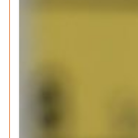
Energie & Umwelt
Klaut die Energiewende wirklich Natur?
Patrick Reinisch-Fahrland
-
16. Juni 2026
Erneuerbare stärken Kommunen finanziell
Patrick Reinisch-Fahrland
-
28. April 2026
Menschheit am Scheideweg?
Patrick Reinisch-Fahrland
-
20. März 2025
Energiehelden gesucht – Gemeinsam unabhängig
werden
Patrick Reinisch-Fahrland
-
17. Januar 2025
E-Mobilität und Automatisierung – Revolution oder
soziale Krise?
Patrick Reinisch-Fahrland
-
21. November 2024
Gesundheit & Ernährung
Pflegeheime in Gefahr? – Abrechnungsprobleme in der