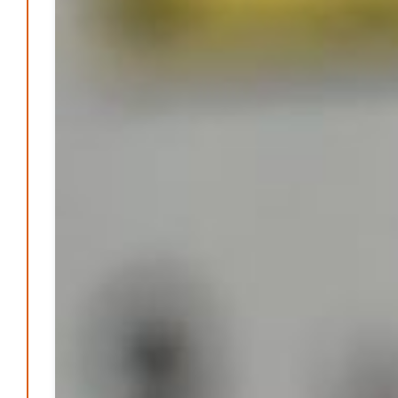
Pflege
Patrick Reinisch-Fahrland
16. Januar 2025
-
Lehrter Delegation besucht Gesundheitscampus Balve
Redaktion
6. September 2024
-
Kritik an KRH – Lehrter Ratsmitglieder verhindert
Patrick Reinisch-Fahrland
4. Juni 2024
-
Lehrter Kräuterhexen erobern die TV-Bildschirme
Patrick Reinisch-Fahrland
29. Mai 2024
-
Kritik im Gesundheitsausschuss in Hannover
Redaktion
24. Mai 2024
-
Bücher - Ecke
Stephen Hawking – »Kurze Antworten auf große
Fragen«
Patrick Reinisch-Fahrland
19. November 2024
-
Frieden stiften ist das neue Glück
Patrick Reinisch-Fahrland
13. März 2024
-
Mond der vergessenen Träume
Patrick Reinisch-Fahrland
11. März 2024
-