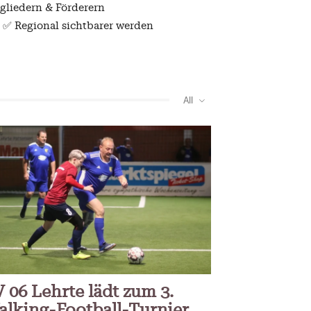
tgliedern & Förderern
ember 2024
 ✅ Regional sichtbarer werden
All
 06 Lehrte lädt zum 3.
alking-Football-Turnier