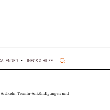
Search
ten – Rückblick
anzen
Wohlstands? –
t
2025
KALENDER
INFOS & HILFE
 – Deutschland
2025
der Pflege
ar 2025
isierung –
nen Artikeln, Termin-Ankündigungen und
rise?
ember 2024
 – Verordnung