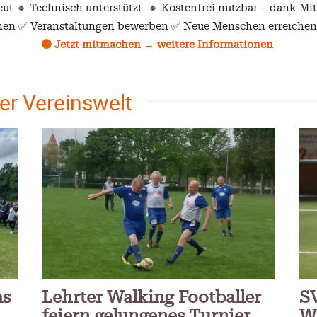
als Wirtschaftsmotor
eut 🔸 Technisch unterstützt 🔸 Kostenfrei nutzbar – dank Mi
4. Mai 2024
Patrick Reinisch-Fahrland
12. Nov
-
chen ✅ Veranstaltungen bewerben ✅ Neue Menschen erreichen
🟠 Jetzt mitmachen → weitere Informationen
der Vereinswelt
as
Lehrter Walking Footballer
SV
feiern gelungenes Turnier
W