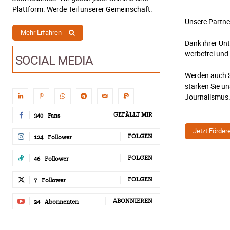
Plattform. Werde Teil unserer Gemeinschaft.
Unsere Partne
Mehr Erfahren
Dank ihrer Un
werbefrei und
SOCIAL MEDIA
Werden auch S
stärken Sie u
Journalismus
GEFÄLLT MIR
340
Fans
Jetzt Förder
FOLGEN
124
Follower
FOLGEN
46
Follower
FOLGEN
7
Follower
ABONNIEREN
24
Abonnenten