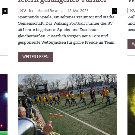
SV-06
S
Harald Berwing
12. Mai 2026
0
0
-
n
Spannende Spiele, ein seltenes Traumtor und starke
Walking
Gemeinschaft: Das Walking Football Turnier des SV
und
06 Lehrte begeisterte Spieler und Zuschauer
bes
gleichermaßen. Zusätzlich sorgten neue Tore und
gesponserte Wetterjacken für große Freude im Team.
W
WEITER LESEN