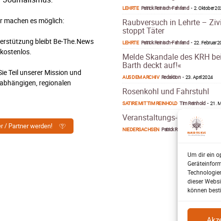
LEHRTE
Patrick Reinisch-Fahrland
-
2. Oktober 2
r machen es möglich:
Raubversuch in Lehrte – Ziv
stoppt Täter
terstützung bleibt Be-The.News
LEHRTE
Patrick Reinisch-Fahrland
-
22. Februar 
 kostenlos.
Melde Skandale des KRH be
Barth deckt auf!«
ie Teil unserer Mission und
AUS DEM ARCHIV
Redaktion
-
23. April 2024
nabhängigen, regionalen
Rosenkohl und Fahrstuhl
.
SATIRE MIT TIM REINHOLD
Tim Reinhold
-
21. M
Veranstaltungs-Kalender
er / Partner werden!
NIEDERSACHSEN
Patrick Reinisch-Fahrland
-
7. 
Um dir ein o
Geräteinfor
Technologien
dieser Websi
können best
Akze