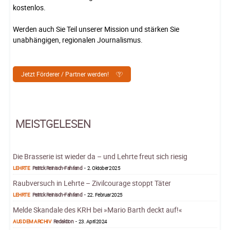
kostenlos.
Werden auch Sie Teil unserer Mission und stärken Sie
unabhängigen, regionalen Journalismus.
Jetzt Förderer / Partner werden!
MEISTGELESEN
Die Brasserie ist wieder da – und Lehrte freut sich riesig
LEHRTE
Patrick Reinisch-Fahrland
-
2. Oktober 2025
Raubversuch in Lehrte – Zivilcourage stoppt Täter
LEHRTE
Patrick Reinisch-Fahrland
-
22. Februar 2025
Melde Skandale des KRH bei »Mario Barth deckt auf!«
AUS DEM ARCHIV
Redaktion
-
23. April 2024