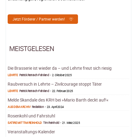
Jetzt Förderer / Partner werden!
MEISTGELESEN
Die Brasserie ist wieder da – und Lehrte freut sich riesig
LEHRTE
Patrick Reinisch-Fahrland
-
2. Oktober 2025
Raubversuch in Lehrte – Zivilcourage stoppt Täter
LEHRTE
Patrick Reinisch-Fahrland
-
22. Februar 2025
Melde Skandale des KRH bei »Mario Barth deckt auf!«
AUS DEM ARCHIV
Redaktion
-
23. April 2024
Rosenkohl und Fahrstuhl
SATIRE MIT TIM REINHOLD
Tim Reinhold
-
21. März 2025
Veranstaltungs-Kalender