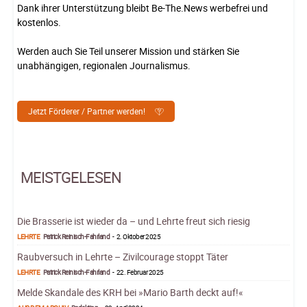
Dank ihrer Unterstützung bleibt Be-The.News werbefrei und
kostenlos.
Werden auch Sie Teil unserer Mission und stärken Sie
unabhängigen, regionalen Journalismus.
Jetzt Förderer / Partner werden!
MEISTGELESEN
Die Brasserie ist wieder da – und Lehrte freut sich riesig
LEHRTE
Patrick Reinisch-Fahrland
-
2. Oktober 2025
Raubversuch in Lehrte – Zivilcourage stoppt Täter
LEHRTE
Patrick Reinisch-Fahrland
-
22. Februar 2025
Melde Skandale des KRH bei »Mario Barth deckt auf!«