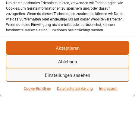
Um dir ein optimales Erlebnis zu bieten, verwenden wir Technologien wie
Cookies, um Geräteinformationen zu speichern und/oder darauf
Lehrte – Bühne für Europas
zuzugreifen. Wenn du diesen Technologien zustimmst, können wir Daten
wie das Surfverhalten oder eindeutige IDs auf dieser Website verarbeiten.
Fußballstars von morgen
Wenn du deine Einwilligung nicht erteilst oder zurückziehst, können
Harald Berwing
16. Juni 2026
SV-06
-
bestimmte Merkmale und Funktionen beeinträchtigt werden.
1.500 Zuschauer, internationale
Topteams und ein furioses Finale: Der
Akzeptieren
Raddatz-Cup machte Lehrte erneut
zum Treffpunkt des
Ablehnen
Nachwuchsfußballs…
Einstellungen ansehen
Lehrter Walking Footballer
feiern gelungenes Turnier
Cookie-Richtlinie
Datenschutzerklärung
Impressum
Harald Berwing
12. Mai 2026
SV-06
-
Spannende Spiele, ein seltenes
Traumtor und starke Gemeinschaft:
Das Walking Football Turnier des SV
06 Lehrte begeisterte Spieler und
Zuschauer gleichermaßen. Zusätzlich