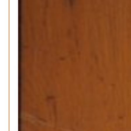
Redaktion
6. September 2024
-
Kritik an KRH – Lehrter Ratsmitglieder verhindert
Patrick Reinisch-Fahrland
4. Juni 2024
-
Lehrter Kräuterhexen erobern die TV-Bildschirme
Patrick Reinisch-Fahrland
29. Mai 2024
-
Kritik im Gesundheitsausschuss in Hannover
Redaktion
24. Mai 2024
-
Bücher - Ecke
Stephen Hawking – »Kurze Antworten auf große
Fragen«
Patrick Reinisch-Fahrland
19. November 2024
-
Frieden stiften ist das neue Glück
Patrick Reinisch-Fahrland
13. März 2024
-
Mond der vergessenen Träume
Patrick Reinisch-Fahrland
11. März 2024
-
Passo Depression
Patrick Reinisch-Fahrland
8. März 2024
-
Rudolf Archibald Reiss – Ein Sherlock Holmes im 20.