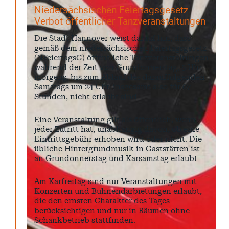
Niedersächsischen Feiertagsgesetz
Verbot öffentlicher Tanzveranstaltungen
Die Stadt Hannover weist darauf hin, dass
gemäß dem niedersächsischen Feiertagsgesetz
(NFeiertagsG) öffentliche Tanzveranstaltungen
während der Zeit von Gründonnerstag, 5 Uhr
morgens, bis zum Ablauf des darauffolgenden
Samstags um 24 Uhr, insgesamt also für 67
Stunden, nicht erlaubt sind.
Eine Veranstaltung gilt als öffentlich, wenn
jeder Zutritt hat, unabhängig davon, ob eine
Eintrittsgebühr erhoben wird oder nicht. Die
übliche Hintergrundmusik in Gaststätten ist
an Gründonnerstag und Karsamstag erlaubt.
Am Karfreitag sind nur Veranstaltungen mit
Konzerten und Bühnendarbietungen erlaubt,
die den ernsten Charakter des Tages
berücksichtigen und nur in Räumen ohne
Schankbetrieb stattfinden.