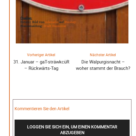
Quellen:
Foto(s): Bild von
ndemello
auf
Pixabay
Pressemeldung:
Stadt Hannover
Vorheriger Artikel
Nächster Artikel
31. Januar – gaT-sträwkcüR
Die Walpurgisnacht –
– Rückwärts-Tag
woher stammt der Brauch?
Kommentieren Sie den Artikel
LOGGEN SIE SICH EIN, UM EINEN KOMMENTAR
ABZUGEBEN