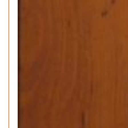
Be-The.News
Die Mitmach-Online-Zeitung
INFORMATIONEN
NUTZUNGSBEDINGUNGEN
DATENSCHUTZ
IMPRESSUM
SPENDEN
FAN-SHOP
Archive
Juli 2026
Juni 2026
Mai 2026
April 2026
März 2026