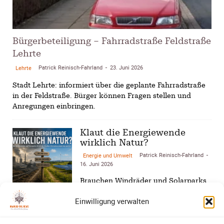
Bürgerbeteiligung – Fahrradstraße Feldstraße
Lehrte
Patrick Reinisch-Fahrland
23. Juni 2026
Lehrte
-
Stadt Lehrte: informiert über die geplante Fahrradstraße
in der Feldstraße. Bürger können Fragen stellen und
Anregungen einbringen.
Klaut die Energiewende
wirklich Natur?
Patrick Reinisch-Fahrland
Energie und Umwelt
-
16. Juni 2026
Brauchen Windräder und Solarparks
wirklich zu viel Platz? Ein Blick auf
Einwilligung verwalten
Kohle, Öl, Gas und erneuerbare
Energien zeigt überraschende
Unterschiede…