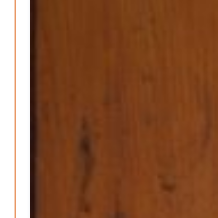
Klaut die Energiewende wirklich Natur?
Patrick Reinisch-Fahrland
-
16. Juni 2026
Erneuerbare stärken Kommunen finanziell
Patrick Reinisch-Fahrland
-
28. April 2026
Menschheit am Scheideweg?
Patrick Reinisch-Fahrland
-
20. März 2025
Energiehelden gesucht – Gemeinsam unabhängig
werden
Patrick Reinisch-Fahrland
-
17. Januar 2025
E-Mobilität und Automatisierung – Revolution oder
soziale Krise?
Patrick Reinisch-Fahrland
-
21. November 2024
Gesundheit & Ernährung
Pflegeheime in Gefahr? – Abrechnungsprobleme in der
Pflege
Patrick Reinisch-Fahrland
16. Januar 2025
-
Lehrter Delegation besucht Gesundheitscampus Balve