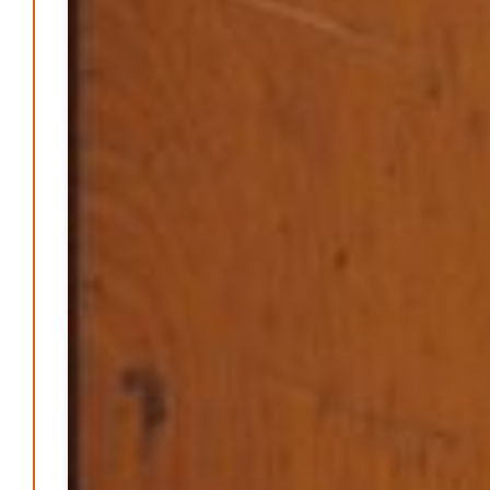
Jahrhundert?
Patrick Reinisch-Fahrland
7. März 2024
-
Kolumnen
Kunst, Kosten und Uringeruch – Hannovers
Aufenthaltsqualität
Patrick Reinisch-Fahrland
25. Juni 2026
-
Neue Verordnung – Sprudelwasser gilt als
klimaschädlich
Patrick Reinisch-Fahrland
26. März 2026
-
Warum ein Job heute nicht mehr automatisch ein
Leben finanziert
Patrick Reinisch-Fahrland
7. Januar 2026
-
Wenn der Staat versagt – Warum Bürger das Vertrauen
verlieren
M. F. Klinger
29. Dezember 2025
-
Ein Jahr voller Geschichten – Rückblick auf Be-
The.News 2025
M. F. Klinger
21. Dezember 2025
-