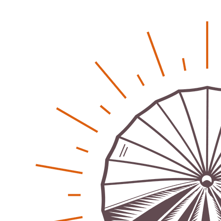
Bürgerjournalisten e.V. im Interview bei Trude Kuh
Trude-Kuh-Television
18. Juli 2026
-
Bürgerbeteiligung – Fahrradstraße Feldstraße Lehrte
Patrick Reinisch-Fahrland
23. Juni 2026
-
Was passiert, wenn keiner mehr berichtet
Karolin Pilz
21. April 2026
-
Wir bauen neu – und ihr seid Teil davon
Karolin Pilz
22. März 2026
-
DGB lädt zur Debatte über Sozialversicherung ein
Patrick Reinisch-Fahrland
12. März 2026
-
Vereins - Portal
Warum viele Vereinsbeiträge kaum gesehen werden
Patrick Reinisch-Fahrland
5. Mai 2026
-
Was passiert, wenn keiner mehr berichtet
Karolin Pilz
21. April 2026
-
Lehrter Männerchor blickt auf starkes Jahr zurück
Patrick Reinisch-Fahrland
16. Februar 2026
-
Aktion mit Herz – Maler Krebs unterstützt Familien &