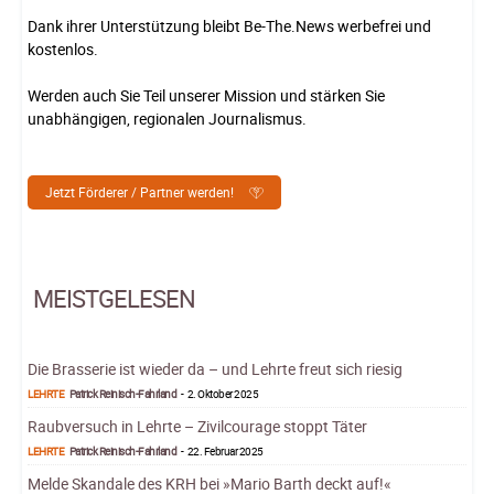
Dank ihrer Unterstützung bleibt Be-The.News werbefrei und
kostenlos.
Werden auch Sie Teil unserer Mission und stärken Sie
unabhängigen, regionalen Journalismus.
Jetzt Förderer / Partner werden!
MEISTGELESEN
Die Brasserie ist wieder da – und Lehrte freut sich riesig
LEHRTE
Patrick Reinisch-Fahrland
-
2. Oktober 2025
Raubversuch in Lehrte – Zivilcourage stoppt Täter
LEHRTE
Patrick Reinisch-Fahrland
-
22. Februar 2025
Melde Skandale des KRH bei »Mario Barth deckt auf!«