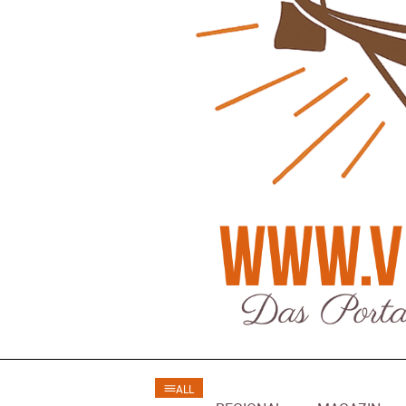
Regionales
Ratg
Bürgerjournalisten e.V. im Interview bei
Kunst, Ko
Trude Kuh
Hannovers
Trude-Kuh-Television
18. Juli 2026
Patrick Reinis
-
Bürgerbeteiligung – Fahrradstraße
Klaut die
Patrick Reinis
Feldstraße Lehrte
Patrick Reinisch-Fahrland
23. Juni 2026
-
Erneuerb
Was passiert, wenn keiner mehr berichtet
finanziell
Karolin Pilz
21. April 2026
Patrick Reinis
-
Wir bauen neu – und ihr seid Teil davon
Neue Vero
Karolin Pilz
22. März 2026
klimasch
-
Patrick Reinis
DGB lädt zur Debatte über
Sozialversicherung ein
Humor und
Patrick Reinisch-Fahrland
12. März 2026
Anderen 
-
Patrick Reinis
Vereins - Portal
Ener
ALL