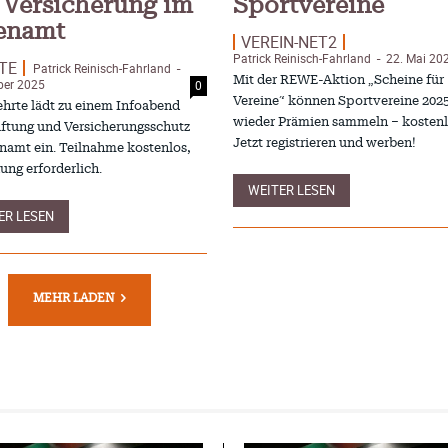
 Versicherung im
Sportvereine
enamt
VEREIN-NET2
Patrick Reinisch-Fahrland
22. Mai 20
-
TE
Patrick Reinisch-Fahrland
-
Mit der REWE-Aktion „Scheine für
ber 2025
0
Vereine“ können Sportvereine 202
ehrte lädt zu einem Infoabend
wieder Prämien sammeln – kostenl
ftung und Versicherungsschutz
Jetzt registrieren und werben!
namt ein. Teilnahme kostenlos,
ng erforderlich.
WEITER LESEN
ER LESEN
MEHR LADEN