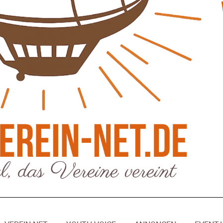
eber & Magazin
Bücher - Ecke
sten und Uringeruch –
Stephen Hawking – »Kurz
 Aufenthaltsqualität
große Fragen«
ch-Fahrland
25. Juni 2026
Patrick Reinisch-Fahrland
19. Nov
-
-
 Energiewende wirklich Natur?
Frieden stiften ist das n
ch-Fahrland
16. Juni 2026
Patrick Reinisch-Fahrland
13. Mär
-
-
are stärken Kommunen
Mond der vergessenen T
Patrick Reinisch-Fahrland
11. Mär
-
ch-Fahrland
28. April 2026
-
Passo Depression
Patrick Reinisch-Fahrland
8. März 
rdnung – Sprudelwasser gilt als
-
ädlich
Rudolf Archibald Reiss –
ch-Fahrland
26. März 2026
-
Holmes im 20. Jahrhunde
Patrick Reinisch-Fahrland
7. März 
 Poesie treffen Musik im
-
Kino
ch-Fahrland
12. März 2026
-
Kolumnen
gie & Umwelt
Kunst, Kosten und Uring