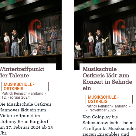
Wintertreffpunkt
Musikschule
der Talente
Ostkreis lädt zum
Konzert in Sehnde
MUSIKSCHULE -
OSTKREIS
ein
Patrick Reinisch-Fahrland
-
MUSIKSCHULE -
12. Februar 2024
OSTKREIS
Die Musikschule Ostkreis
Patrick Reinisch-Fahrland
-
7. November 2025
Hannover lädt ein zum
Wintertreffpunkt im
Von Coldplay bis
»Johnny B.« in Burgdorf
Schostakowitsch – beim
am 17. Februar 2024 ab 15
»Treffpunkt Musikschule
Uhr.
zeigen Ensembles und