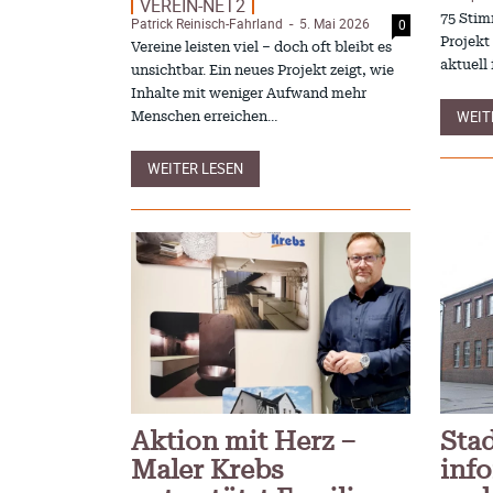
VEREIN-NET2
Gesundhe
Postbank ade – Bargeld und Beratung
75 Stim
Patrick Reinisch-Fahrland
5. Mai 2026
0
-
Redaktion
6
-
nach der Schließung
Projekt
Vereine leisten viel – doch oft bleibt es
S. Reinisch
12. Januar 2025
Kritik an
-
aktuell
unsichtbar. Ein neues Projekt zeigt, wie
verhinder
Vorlesen schafft Zukunft – Niedersachsen
Patrick Reinis
Inhalte mit weniger Aufwand mehr
wirbt für Lesekultur
WEIT
Patrick Reinisch-Fahrland
19. November 2024
Menschen erreichen…
Lehrter K
-
Bildschi
Erfolgreiche Spendenaktion für Kita Villa
Patrick Reinis
Nordstern
WEITER LESEN
Patrick Reinisch-Fahrland
14. November 2024
Kritik im
-
Hannove
Ausbildungsfrühstück Lehrte –
Redaktion
2
-
Austausch, Einblicke und Chancen
Patrick Reinisch-Fahrland
12. November 2024
-
Aktion mit Herz –
Sta
Maler Krebs
inf