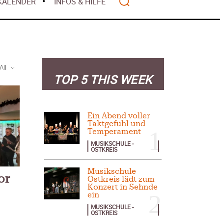
Mai 2026
KALENDER
INFOS & HILFE
alität
 2026
April 2026
lwasser gilt als
März 2026
z 2026
Februar 2026
ht mehr
Januar 2026
nanziert
All
r 2026
TOP 5 THIS WEEK
– Warum Bürger
Search
ten – Rückblick
Ein Abend voller
Taktgefühl und
Temperament
MUSIKSCHULE -
OSTKREIS
anzen
Musikschule
or
Ostkreis lädt zum
Konzert in Sehnde
Wohlstands? –
ein
t
2025
MUSIKSCHULE -
OSTKREIS
 – Deutschland