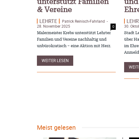
unterstützt Familien
und
& Vereine
Ehr
LEHRTE
LEHR
Patrick Reinisch-Fahrland
-
28. November 2025
30. Okto
0
Malermeister Krebs unterstützt Lehrter
Stadt L
Familien und Vereine nachhaltig und
über Ha
unbürokratisch – eine Aktion mit Herz.
im Ehre
Anmeldu
WEITER LESEN
WEIT
Meist gelesen