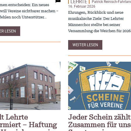
LEHRTE
Patrick Reinisch-Fahrlan
itscampus Balve
und die stille Krise
men entscheiden: Ein neues
16. Februar 2026
. September 2024
Patrick Reinisch-Fahrland
7. April 
-
 will Vereine sichtbarer machen –
Ehrungen, Rückblick und neue
 KRH – Lehrter Ratsmitglieder
Pflegeheime in Gefahr? –
 fehlen noch Unterstützer…
musikalische Ziele: Der Lehrter
t
Abrechnungsprobleme in 
ch-Fahrland
4. Juni 2024
Männerchor stellte bei seiner
-
Patrick Reinisch-Fahrland
16. Janu
-
ER LESEN
Versammlung die Weichen für 2026
räuterhexen erobern die TV-
E-Mobilität und Automat
rme
Revolution oder soziale K
ch-Fahrland
29. Mai 2024
-
Patrick Reinisch-Fahrland
21. Nov
-
WEITER LESEN
 Gesundheitsausschuss in
EU – Getränkeverschluss
r
als Wirtschaftsmotor
4. Mai 2024
Patrick Reinisch-Fahrland
12. Nov
-
dt Lehrte
Jeder Schein zählt
ormiert – Haftung
Zusammen für uns