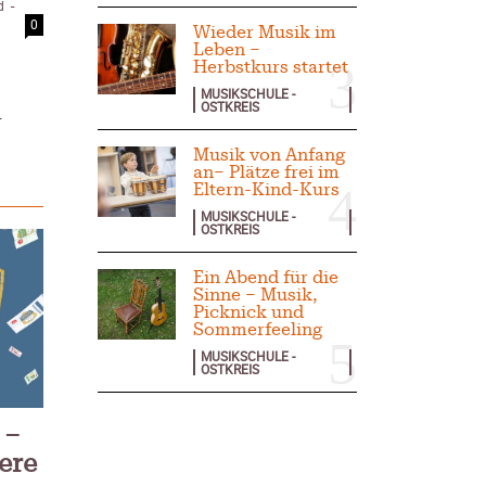
d
-
0
Wieder Musik im
2025
Leben –
Herbstkurs startet
der Pflege
MUSIKSCHULE -
ar 2025
OSTKREIS
.
isierung –
rise?
Musik von Anfang
ember 2024
an– Plätze frei im
 – Verordnung
Eltern-Kind-Kurs
MUSIKSCHULE -
ember 2024
OSTKREIS
Ein Abend für die
Sinne – Musik,
Picknick und
Sommerfeeling
MUSIKSCHULE -
OSTKREIS
 –
ere