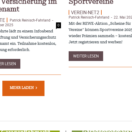
 Versicherung im
Sportvereine
enamt
VEREIN-NET2
Patrick Reinisch-Fahrland
22. Mai 20
-
TE
Patrick Reinisch-Fahrland
-
Mit der REWE-Aktion „Scheine für
ber 2025
0
Vereine“ können Sportvereine 202
ehrte lädt zu einem Infoabend
wieder Prämien sammeln – kostenl
ftung und Versicherungsschutz
Jetzt registrieren und werben!
namt ein. Teilnahme kostenlos,
ng erforderlich.
WEITER LESEN
ER LESEN
MEHR LADEN