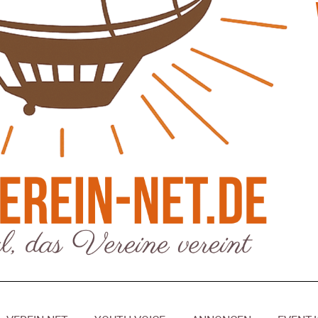
eber & Magazin
Bücher - Ecke
sten und Uringeruch –
Stephen Hawking – »Kurz
 Aufenthaltsqualität
große Fragen«
ch-Fahrland
25. Juni 2026
Patrick Reinisch-Fahrland
19. Nov
-
-
 Energiewende wirklich Natur?
Frieden stiften ist das n
ch-Fahrland
16. Juni 2026
Patrick Reinisch-Fahrland
13. Mär
-
-
are stärken Kommunen
Mond der vergessenen T
Patrick Reinisch-Fahrland
11. Mär
-
ch-Fahrland
28. April 2026
-
Passo Depression
Patrick Reinisch-Fahrland
8. März 
rdnung – Sprudelwasser gilt als
-
ädlich
Rudolf Archibald Reiss –
ch-Fahrland
26. März 2026
-
Holmes im 20. Jahrhunde
Patrick Reinisch-Fahrland
7. März 
 Poesie treffen Musik im
-
Kino
ch-Fahrland
12. März 2026
-
Kolumnen
gie & Umwelt
Kunst, Kosten und Uring