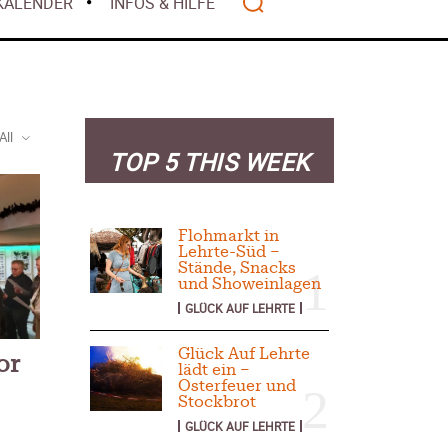
Mai 2026
KALENDER
INFOS & HILFE
alität
 2026
April 2026
lwasser gilt als
März 2026
z 2026
Februar 2026
ht mehr
Januar 2026
nanziert
All
r 2026
TOP 5 THIS WEEK
– Warum Bürger
Search
ten – Rückblick
Flohmarkt in
Lehrte-Süd –
Stände, Snacks
und Showeinlagen
GLÜCK AUF LEHRTE
anzen
Glück Auf Lehrte
or
lädt ein –
Wohlstands? –
Osterfeuer und
Stockbrot
t
2025
GLÜCK AUF LEHRTE
 – Deutschland