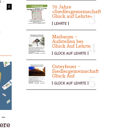
d
-
0
70 Jahre
2025
»Siedlergemeinschaft
Glück auf Lehrte«
der Pflege
LEHRTE
ar 2025
.
isierung –
Maibaum –
rise?
Aufstellen bei
ember 2024
Glück Auf Lehrte
 – Verordnung
GLÜCK AUF LEHRTE
ember 2024
Osterfeuer –
Siedlergemeinschaft
Glück Auf
GLÜCK AUF LEHRTE
 –
ere