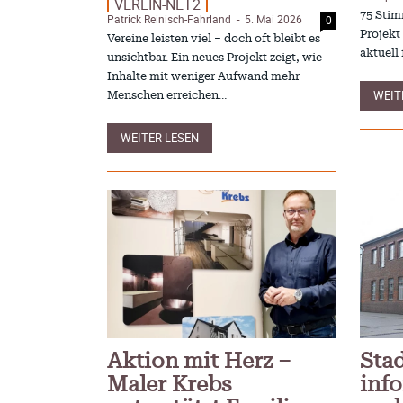
VEREIN-NET2
Gesundhe
Postbank ade – Bargeld und Beratung
75 Stim
Patrick Reinisch-Fahrland
5. Mai 2026
0
-
Redaktion
6
-
nach der Schließung
Projekt
Vereine leisten viel – doch oft bleibt es
S. Reinisch
12. Januar 2025
Kritik an
-
aktuell
unsichtbar. Ein neues Projekt zeigt, wie
verhinder
Vorlesen schafft Zukunft – Niedersachsen
Patrick Reinis
Inhalte mit weniger Aufwand mehr
wirbt für Lesekultur
WEIT
Patrick Reinisch-Fahrland
19. November 2024
Menschen erreichen…
Lehrter K
-
Bildschi
Erfolgreiche Spendenaktion für Kita Villa
Patrick Reinis
Nordstern
WEITER LESEN
Patrick Reinisch-Fahrland
14. November 2024
Kritik im
-
Hannove
Ausbildungsfrühstück Lehrte –
Redaktion
2
-
Austausch, Einblicke und Chancen
Patrick Reinisch-Fahrland
12. November 2024
-
Aktion mit Herz –
Sta
Maler Krebs
inf