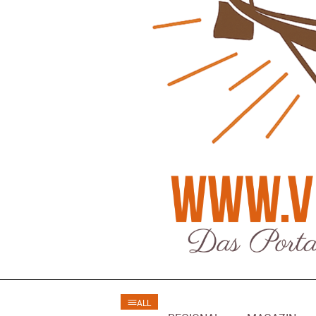
Regionales
Ratg
Bürgerjournalisten e.V. im Interview bei
Kunst, Ko
Trude Kuh
Hannovers
Trude-Kuh-Television
18. Juli 2026
Patrick Reinis
-
Bürgerbeteiligung – Fahrradstraße
Klaut die
Patrick Reinis
Feldstraße Lehrte
Patrick Reinisch-Fahrland
23. Juni 2026
-
Erneuerb
Was passiert, wenn keiner mehr berichtet
finanziell
Karolin Pilz
21. April 2026
Patrick Reinis
-
Wir bauen neu – und ihr seid Teil davon
Neue Vero
Karolin Pilz
22. März 2026
klimasch
-
Patrick Reinis
DGB lädt zur Debatte über
Sozialversicherung ein
Humor und
Patrick Reinisch-Fahrland
12. März 2026
Anderen 
-
Patrick Reinis
Vereins - Portal
Ener
ALL