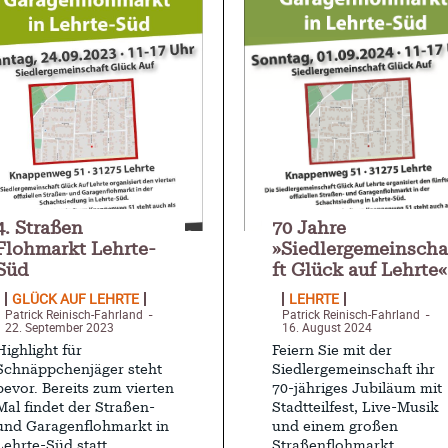
4. Straßen
70 Jahre
Flohmarkt Lehrte-
»Siedlergemeinscha
Süd
ft Glück auf Lehrte«
GLÜCK AUF LEHRTE
LEHRTE
Patrick Reinisch-Fahrland
Patrick Reinisch-Fahrland
-
-
22. September 2023
16. August 2024
Highlight für
Feiern Sie mit der
Schnäppchenjäger steht
Siedlergemeinschaft ihr
bevor. Bereits zum vierten
70-jähriges Jubiläum mit
Mal findet der Straßen-
Stadtteilfest, Live-Musik
und Garagenflohmarkt in
und einem großen
Lehrte-Süd statt.
Straßenflohmarkt.