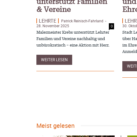
unterstützt Familien
und
& Vereine
Ehr
LEHRTE
LEHR
Patrick Reinisch-Fahrland
-
28. November 2025
30. Okto
0
Malermeister Krebs unterstützt Lehrter
Stadt L
Familien und Vereine nachhaltig und
über Ha
unbürokratisch – eine Aktion mit Herz.
im Ehre
Anmeldu
WEITER LESEN
WEIT
Meist gelesen