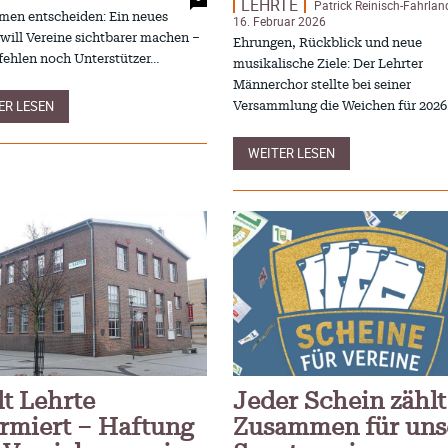
LEHRTE
Patrick Reinisch-Fahrlan
itscampus Balve
und die stille Krise
men entscheiden: Ein neues
16. Februar 2026
. September 2024
Patrick Reinisch-Fahrland
7. April 
-
 will Vereine sichtbarer machen –
Ehrungen, Rückblick und neue
 KRH – Lehrter Ratsmitglieder
Pflegeheime in Gefahr? –
 fehlen noch Unterstützer…
musikalische Ziele: Der Lehrter
t
Abrechnungsprobleme in 
ch-Fahrland
4. Juni 2024
Männerchor stellte bei seiner
-
Patrick Reinisch-Fahrland
16. Janu
-
ER LESEN
Versammlung die Weichen für 2026
räuterhexen erobern die TV-
E-Mobilität und Automat
rme
Revolution oder soziale K
ch-Fahrland
29. Mai 2024
-
Patrick Reinisch-Fahrland
21. Nov
-
WEITER LESEN
 Gesundheitsausschuss in
EU – Getränkeverschluss
r
als Wirtschaftsmotor
4. Mai 2024
Patrick Reinisch-Fahrland
12. Nov
-
dt Lehrte
Jeder Schein zählt
ormiert – Haftung
Zusammen für uns