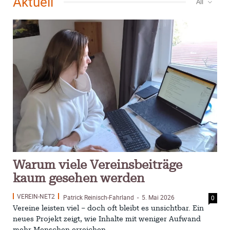
Aktuell
All
Patrick Reinisch-Fahrland
30. Oktober 2025
-
YouthVoice.de
Jugendliche im Gespräch mit
Bürgermeisterkandidaten
S. Reinisch
7. August 2026
-
Postbank ade – Bargeld und Beratung nach der
Schließung
S. Reinisch
12. Januar 2025
-
Vorlesen schafft Zukunft – Niedersachsen wirbt für
Lesekultur
Patrick Reinisch-Fahrland
19. November 2024
-
Warum viele Vereinsbeiträge
Erfolgreiche Spendenaktion für Kita Villa Nordstern
Patrick Reinisch-Fahrland
14. November 2024
-
kaum gesehen werden
Ausbildungsfrühstück Lehrte – Austausch, Einblicke
und Chancen
VEREIN-NET2
Patrick Reinisch-Fahrland
5. Mai 2026
0
-
Patrick Reinisch-Fahrland
12. November 2024
-
Vereine leisten viel – doch oft bleibt es unsichtbar. Ein
neues Projekt zeigt, wie Inhalte mit weniger Aufwand