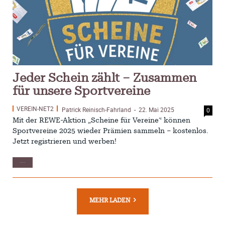
NUTZUNGSBEDINGUNGEN
DATENSCHUTZ
IMPRESSUM
SPENDEN
KONTAKT
Jeder Schein zählt – Zusammen
für unsere Sportvereine
Archive
VEREIN-NET2
Patrick Reinisch-Fahrland
22. Mai 2025
0
-
Mit der REWE-Aktion „Scheine für Vereine“ können
August 2026
Sportvereine 2025 wieder Prämien sammeln – kostenlos.
Juli 2026
Jetzt registrieren und werben!
Juni 2026
WEITER LESEN
Mai 2026
April 2026
März 2026
MEHR LADEN
Februar 2026