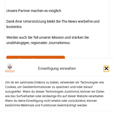
Unsere Partner machen es möglich:
Dank ihrer Unterstützung bleibt Be-The.News werbefrei und
kostenlos.
Werden auch Sie Teil unserer Mission und stärken Sie
unabhängigen, regionalen Journalismus.
Jetzt Förderer / Partner werden!
Einwilligung verwalten
Um dir ein optimales Erlebnis zu bieten, verwenden wir Technologien wie
MEISTGELESEN
Cookies, um Geräteinformationen zu speichern und/oder darauf
zuzugreifen. Wenn du diesen Technologien zustimmst, können wir Daten
wie das Surfverhalten oder eindeutige IDs auf dieser Website verarbeiten.
Die Brasserie ist wieder da – und Lehrte freut sich riesig
Wenn du deine Einwilligung nicht erteilst oder zurückziehst, können
bestimmte Merkmale und Funktionen beeinträchtigt werden.
LEHRTE
Patrick Reinisch-Fahrland
-
2. Oktober 2025
Raubversuch in Lehrte – Zivilcourage stoppt Täter