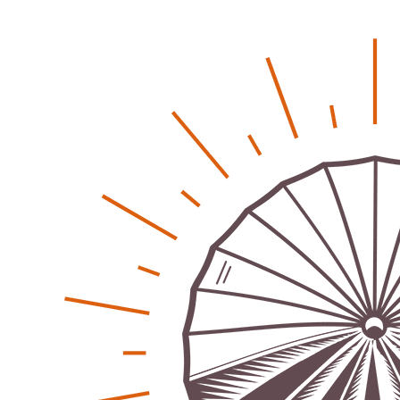
Regionales
Bürgerjournalisten e.V. im Interview bei Trude Kuh
Trude-Kuh-Television
18. Juli 2026
-
Bürgerbeteiligung – Fahrradstraße Feldstraße Lehrte
Patrick Reinisch-Fahrland
23. Juni 2026
-