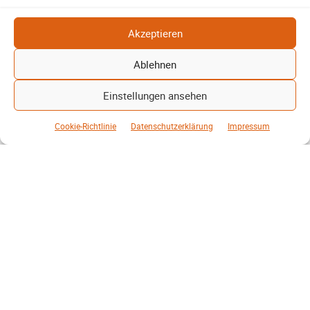
Stadt Lehrte: informiert über die geplante Fahrradstraße in der
Feldstraße. Bürger können Fragen stellen und Anregungen
Akzeptieren
einbringen.
Ablehnen
Weiterlesen
Einstellungen ansehen
Cookie-Richtlinie
Datenschutzerklärung
Impressum