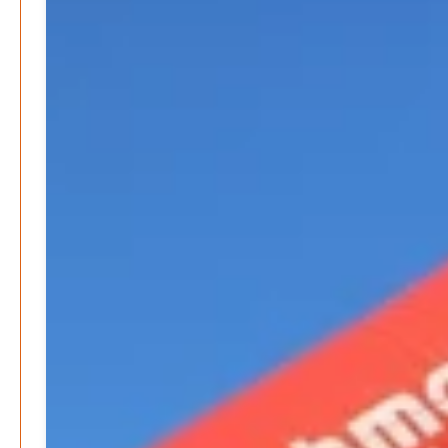
Neue Verordnung – Sprudelwasser gilt als
klimaschädlich
Patrick Reinisch-Fahrland
26. März 2026
-
Humor und Poesie treffen Musik im Anderen Kino
Patrick Reinisch-Fahrland
12. März 2026
-
Energie & Umwelt
Klaut die Energiewende wirklich Natur?
Patrick Reinisch-Fahrland
-
16. Juni 2026
Erneuerbare stärken Kommunen finanziell
Patrick Reinisch-Fahrland
-
28. April 2026
Menschheit am Scheideweg?
Patrick Reinisch-Fahrland
-
20. März 2025
Energiehelden gesucht – Gemeinsam unabhängig
werden
Patrick Reinisch-Fahrland
-
17. Januar 2025
E-Mobilität und Automatisierung – Revolution oder
soziale Krise?
Patrick Reinisch-Fahrland
-
21. November 2024