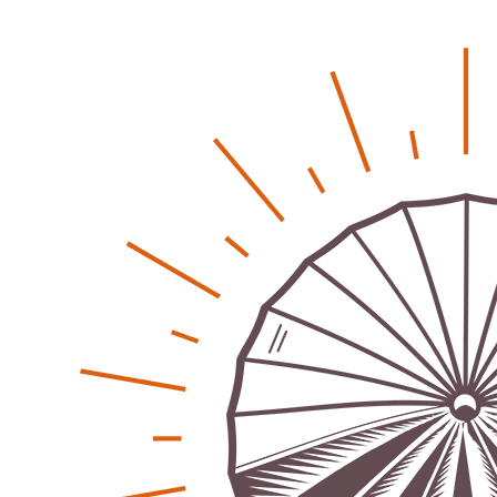
Regionales
Bürgerjournalisten e.V. im Interview bei Trude Kuh
Trude-Kuh-Television
18. Juli 2026
-
Bürgerbeteiligung – Fahrradstraße Feldstraße Lehrte
Patrick Reinisch-Fahrland
23. Juni 2026
-
Was passiert, wenn keiner mehr berichtet
Karolin Pilz
21. April 2026
-
Wir bauen neu – und ihr seid Teil davon
Karolin Pilz
22. März 2026
-
DGB lädt zur Debatte über Sozialversicherung ein
Patrick Reinisch-Fahrland
12. März 2026
-
Vereins - Portal