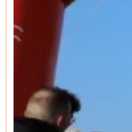
Patrick Reinisch-Fahrland
19. November 2024
-
Frieden stiften ist das neue Glück
Patrick Reinisch-Fahrland
13. März 2024
-
Mond der vergessenen Träume
Patrick Reinisch-Fahrland
11. März 2024
-
Passo Depression
Patrick Reinisch-Fahrland
8. März 2024
-
Rudolf Archibald Reiss – Ein Sherlock Holmes im 20.
Jahrhundert?
Patrick Reinisch-Fahrland
7. März 2024
-
Kolumnen
Kunst, Kosten und Uringeruch – Hannovers
Aufenthaltsqualität
Patrick Reinisch-Fahrland
25. Juni 2026
-
Neue Verordnung – Sprudelwasser gilt als
klimaschädlich
Patrick Reinisch-Fahrland
26. März 2026
-
Warum ein Job heute nicht mehr automatisch ein