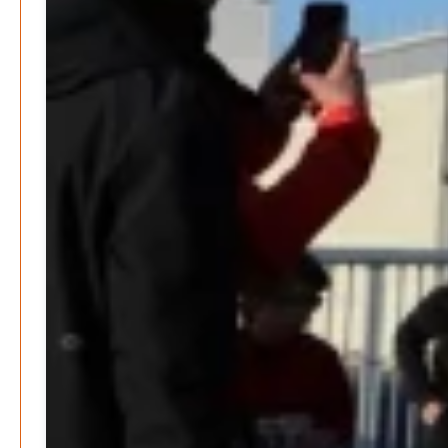
Leben finanziert
Patrick Reinisch-Fahrland
7. Januar 2026
-
Wenn der Staat versagt – Warum Bürger das Vertrauen
verlieren
M. F. Klinger
29. Dezember 2025
-
Ein Jahr voller Geschichten – Rückblick auf Be-
The.News 2025
M. F. Klinger
21. Dezember 2025
-
Wirtschaft & Finanzen
Wer zahlt den Preis des Wohlstands? – Eine
unbequeme Wahrheit
Patrick Reinisch-Fahrland
8. April 2025
-
Wenn Arbeit nicht reicht – Deutschland und die stille
Krise
Patrick Reinisch-Fahrland
7. April 2025
-
Pflegeheime in Gefahr? – Abrechnungsprobleme in der
Pflege
Patrick Reinisch-Fahrland
16. Januar 2025
-
E-Mobilität und Automatisierung – Revolution oder