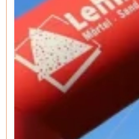
Gesundheit & Ernährung
Pflegeheime in Gefahr? – Abrechnungsprobleme in der
Pflege
Patrick Reinisch-Fahrland
16. Januar 2025
-
Lehrter Delegation besucht Gesundheitscampus Balve
Redaktion
6. September 2024
-
Kritik an KRH – Lehrter Ratsmitglieder verhindert
Patrick Reinisch-Fahrland
4. Juni 2024
-
Lehrter Kräuterhexen erobern die TV-Bildschirme
Patrick Reinisch-Fahrland
29. Mai 2024
-
Kritik im Gesundheitsausschuss in Hannover
Redaktion
24. Mai 2024
-
Bücher - Ecke
Stephen Hawking – »Kurze Antworten auf große
Fragen«