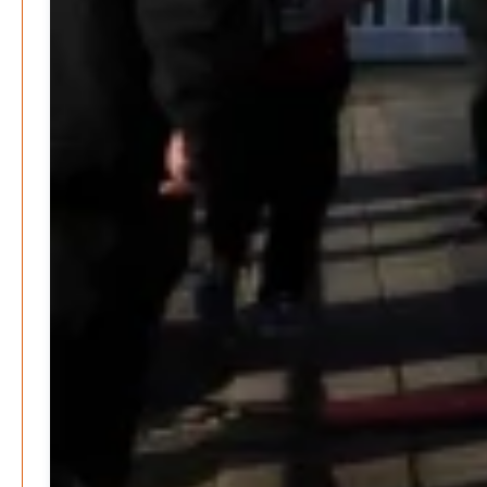
soziale Krise?
Patrick Reinisch-Fahrland
21. November 2024
-
EU – Getränkeverschluss – Verordnung als
Wirtschaftsmotor
Patrick Reinisch-Fahrland
12. November 2024
-
Be-The.News
Die Mitmach-Online-Zeitung
INFORMATIONEN
NUTZUNGSBEDINGUNGEN
DATENSCHUTZ
IMPRESSUM
SPENDEN
FAN-SHOP
Archive