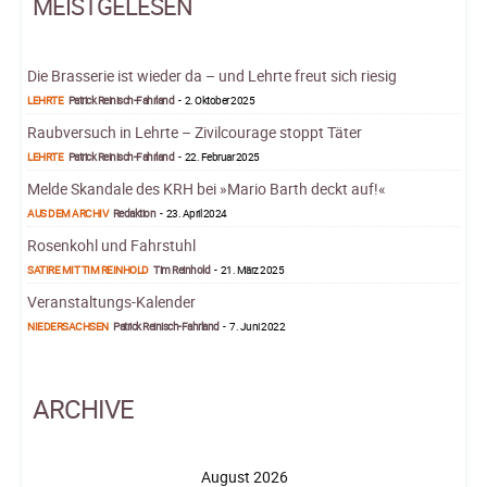
MEISTGELESEN
Die Brasserie ist wieder da – und Lehrte freut sich riesig
LEHRTE
Patrick Reinisch-Fahrland
-
2. Oktober 2025
Raubversuch in Lehrte – Zivilcourage stoppt Täter
LEHRTE
Patrick Reinisch-Fahrland
-
22. Februar 2025
Melde Skandale des KRH bei »Mario Barth deckt auf!«
AUS DEM ARCHIV
Redaktion
-
23. April 2024
Rosenkohl und Fahrstuhl
SATIRE MIT TIM REINHOLD
Tim Reinhold
-
21. März 2025
Veranstaltungs-Kalender
NIEDERSACHSEN
Patrick Reinisch-Fahrland
-
7. Juni 2022
ARCHIVE
August 2026