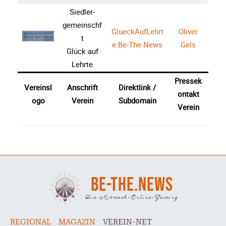
Siedler-
gemeinschf
GlueckAufLehrt
Oliver
t
e.Be-The.News
Gels
Glück auf
Lehrte
Pressek
Vereinsl
Anschrift
Direktlink /
ontakt
ogo
Verein
Subdomain
Verein
BE-THE.NEWS
Die Mitmach-Online-Zeitung
REGIONAL
MAGAZIN
VEREIN-NET