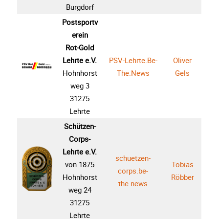
Burgdorf
Postsportv
erein
Rot-Gold
Lehrte e.V.
PSV-Lehrte.Be-
Oliver
Hohnhorst
The.News
Gels
weg 3
31275
Lehrte
Schützen-
Corps-
Lehrte e.V.
schuetzen-
von 1875
Tobias
corps.be-
Hohnhorst
Röbber
the.news
weg 24
31275
Lehrte