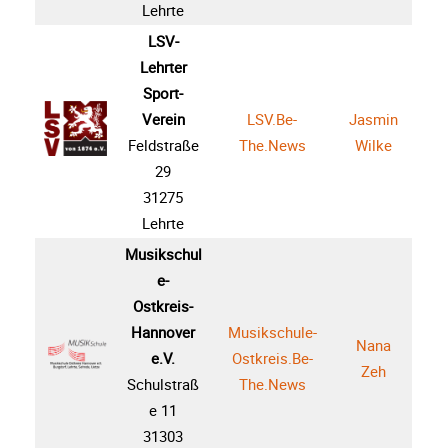
Lehrte
LSV-
Lehrter
Sport-
Verein
LSV.Be-
Jasmin
Feldstraße
The.News
Wilke
29
31275
Lehrte
Musikschul
e-
Ostkreis-
Hannover
Musikschule-
Nana
e.V.
Ostkreis.Be-
Zeh
Schulstraß
The.News
e 11
31303