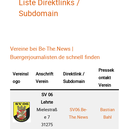
Liste Direktlinks /
Subdomain
Vereine bei Be-The.News |
Buergerjournalisten.de schnell finden
Pressek
Vereinsl
Anschrift
Direktlink /
ontakt
ogo
Verein
Subdomain
Verein
SV 06
Lehrte
Mielestraß
SV06.Be-
Bastian
e 7
The.News
Bahl
31275