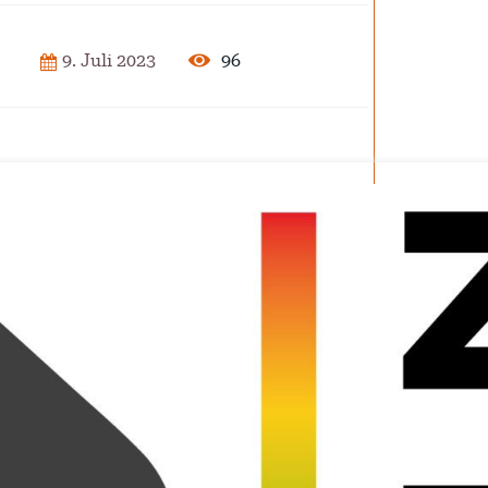
2025
96
9. Juli 2023
der Pflege
ar 2025
isierung –
rise?
ember 2024
 – Verordnung
ember 2024