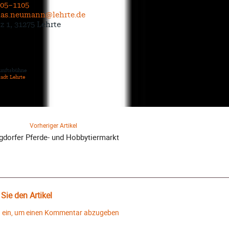
505–1105
ias.neumann@lehrte.de
z 1, 31275 Lehrte
kunftsbühne
tadt Lehrte
Vorheriger Artikel
gdorfer Pferde- und Hobbytiermarkt
ie den Artikel
h ein, um einen Kommentar abzugeben