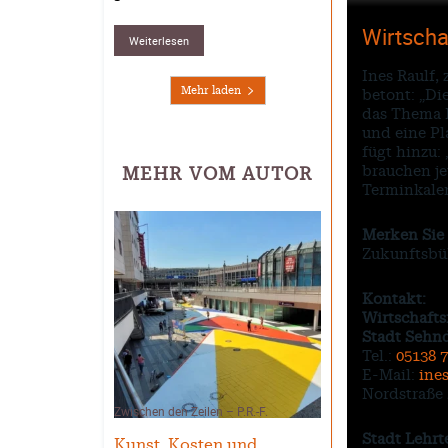
Wirtscha
Weiterlesen
Ines Raulf,
Mehr laden
betont: „Di
das Thema M
und eine Pl
fügt hinzu:
brauchen je
MEHR VOM AUTOR
Terminkalen
Merken Sie 
Zukunftsbüh
Kontakt:
Wirtschaft
Stadt Sehnd
Tel.:
05138 
E-Mail:
ine
Nordstraße 
Zwischen den Zeilen – P.R.-F.
Stadt Lehr
Kunst, Kosten und