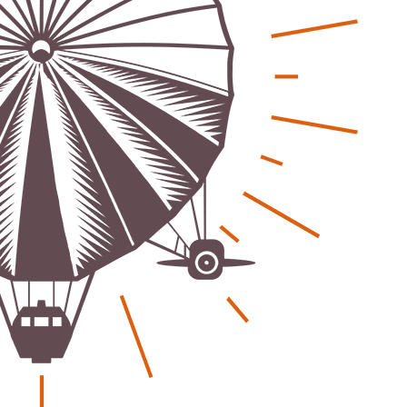
eber & Magazin
Bücher - Ecke
sten und Uringeruch –
Stephen Hawking – »Kurz
 Aufenthaltsqualität
große Fragen«
ch-Fahrland
25. Juni 2026
Patrick Reinisch-Fahrland
19. Nov
-
-
 Energiewende wirklich Natur?
Frieden stiften ist das n
ch-Fahrland
16. Juni 2026
Patrick Reinisch-Fahrland
13. Mär
-
-
are stärken Kommunen
Mond der vergessenen T
Patrick Reinisch-Fahrland
11. Mär
-
ch-Fahrland
28. April 2026
-
Passo Depression
Patrick Reinisch-Fahrland
8. März 
rdnung – Sprudelwasser gilt als
-
ädlich
Rudolf Archibald Reiss –
ch-Fahrland
26. März 2026
-
Holmes im 20. Jahrhunde
Patrick Reinisch-Fahrland
7. März 
 Poesie treffen Musik im
-
Kino
ch-Fahrland
12. März 2026
-
Kolumnen
gie & Umwelt
Kunst, Kosten und Uring