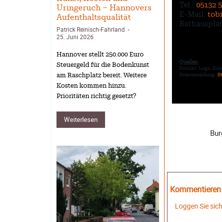
Tel.:
05132 
Uringeruch – Hannovers
E-Mail:
tob
Aufenthaltsqualität
Rathausplat
Patrick Reinisch-Fahrland
-
25. Juni 2026
Hannover stellt 250.000 Euro
Quellen:
Steuergeld für die Bodenkunst
Foto(s): Logo Zu
Pressemeldung:
S
am Raschplatz bereit. Weitere
Kosten kommen hinzu.
Prioritäten richtig gesetzt?
Weiterlesen
Bur
Kommentieren S
Loggen Sie sic