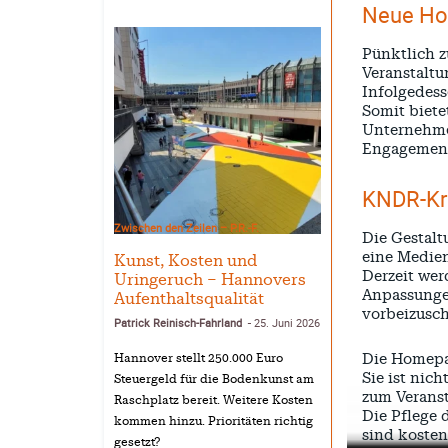
Neue Ho
Pünktlich z
Veranstaltu
Infolgedess
Somit biete
Unternehmen
Engagement 
KNDR-Kre
Zwischen den Zeilen – P.R.-F.
Die Gestal
eine Medien
Kunst, Kosten und
Derzeit wer
Uringeruch – Hannovers
Anpassungen
Aufenthaltsqualität
vorbeizusc
Patrick Reinisch-Fahrland
25. Juni 2026
-
Die Homepag
Hannover stellt 250.000 Euro
Sie ist nic
Steuergeld für die Bodenkunst am
zum Veranst
Raschplatz bereit. Weitere Kosten
Die Pflege 
kommen hinzu. Prioritäten richtig
sind kosten
gesetzt?