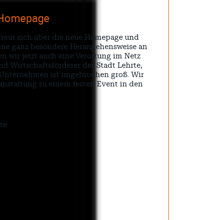
e Homepage
, freut sich über die neue Homepage und
 eine ganz besondere Herangehensweise an
wir jetzt auch eine Verortung im Netz
d Wirtschaftsförderer der Stadt Lehrte,
 Unternehmen ist ungebrochen groß. Wir
nstaltung zu einem festen Event in den
te.