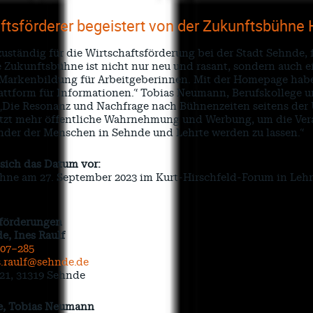
ftsförderer begeistert von der Zukunftsbühn
 zuständig für die Wirtschaftsförderung bei der Stadt Sehnde
e Zukunftsbühne ist nicht nur neu und rasant, sondern auch
arkenbildung für Arbeitgeberinnen. Mit der Homepage haben 
attform für Informationen.“ Tobias Neumann, Berufskollege un
 „Die Resonanz und Nachfrage nach Bühnenzeiten seitens der
tzt mehr öffentliche Wahrnehmung und Werbung, um die Vera
der der Menschen in Sehnde und Lehrte werden zu lassen.“
sich das Datum vor:
ne am 27. September 2023 im Kurt-Hirschfeld-Forum in Lehr
sförderungen
e, Ines Raulf
707–285
s.raulf@sehnde.de
21, 31319 Sehnde
te, Tobias Neumann