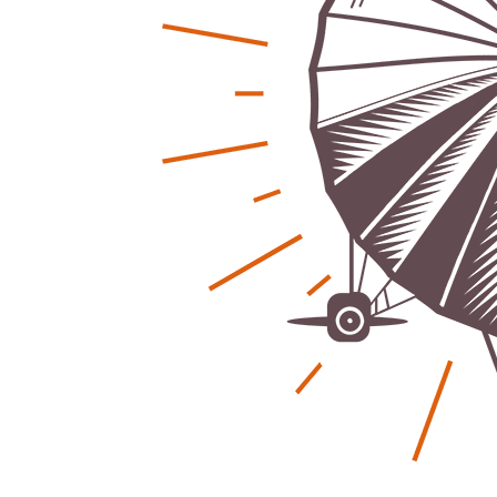
Regionales
Ratg
Bürgerjournalisten e.V. im Interview bei
Kunst, Ko
Trude Kuh
Hannovers
Trude-Kuh-Television
18. Juli 2026
Patrick Reinis
-
Bürgerbeteiligung – Fahrradstraße
Klaut die
Patrick Reinis
Feldstraße Lehrte
Patrick Reinisch-Fahrland
23. Juni 2026
-
Erneuerb
Was passiert, wenn keiner mehr berichtet
finanziell
Karolin Pilz
21. April 2026
Patrick Reinis
-
Wir bauen neu – und ihr seid Teil davon
Neue Vero
Karolin Pilz
22. März 2026
klimasch
-
Patrick Reinis
DGB lädt zur Debatte über
Sozialversicherung ein
Humor und
Patrick Reinisch-Fahrland
12. März 2026
Anderen 
-
Patrick Reinis
Vereins - Portal
Ener