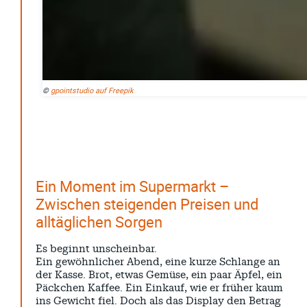
Krise
Patrick Reinisch-Fahrland
7. April 2025
-
Pflegeheime in Gefahr? – Abrechnungsprobleme in der
Pflege
Patrick Reinisch-Fahrland
16. Januar 2025
-
E-Mobilität und Automatisierung – Revolution oder
©
gpointstudio auf Freepik
soziale Krise?
Patrick Reinisch-Fahrland
21. November 2024
-
EU – Getränkeverschluss – Verordnung als
Wirtschaftsmotor
Patrick Reinisch-Fahrland
12. November 2024
-
Ein Moment im Supermarkt –
Be-The.News
Zwischen steigenden Preisen und
alltäglichen Sorgen
Die Mitmach-Online-Zeitung
INFOS
Es beginnt unscheinbar.
NUTZUNGSBEDINGUNGEN
Ein gewöhnlicher Abend, eine kurze Schlange an
der Kasse. Brot, etwas Gemüse, ein paar Äpfel, ein
DATENSCHUTZ
Päckchen Kaffee. Ein Einkauf, wie er früher kaum
IMPRESSUM
ins Gewicht fiel. Doch als das Display den Betrag