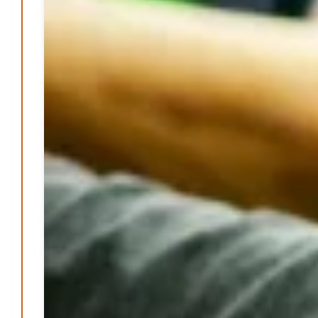
Patrick Reinisch-Fahrland
25. Juni 2026
-
Klaut die Energiewende wirklich Natur?
Patrick Reinisch-Fahrland
16. Juni 2026
-
Erneuerbare stärken Kommunen finanziell
Patrick Reinisch-Fahrland
28. April 2026
-
Neue Verordnung – Sprudelwasser gilt als
klimaschädlich
Patrick Reinisch-Fahrland
26. März 2026
-
Humor und Poesie treffen Musik im Anderen Kino
Patrick Reinisch-Fahrland
12. März 2026
-
Energie & Umwelt
Klaut die Energiewende wirklich Natur?
Patrick Reinisch-Fahrland
-
16. Juni 2026
Erneuerbare stärken Kommunen finanziell
Patrick Reinisch-Fahrland
-
28. April 2026
Menschheit am Scheideweg?
Patrick Reinisch-Fahrland
-
20. März 2025
Energiehelden gesucht – Gemeinsam unabhängig