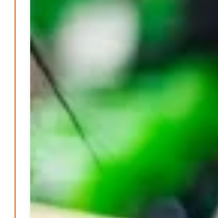
Jugendliche im Gespräch mit
Bürgermeisterkandidaten
S. Reinisch
7. August 2026
-
Postbank ade – Bargeld und Beratung nach der
Schließung
S. Reinisch
12. Januar 2025
-
Vorlesen schafft Zukunft – Niedersachsen wirbt für
Lesekultur
Patrick Reinisch-Fahrland
19. November 2024
-
Erfolgreiche Spendenaktion für Kita Villa Nordstern
Patrick Reinisch-Fahrland
14. November 2024
-
Ausbildungsfrühstück Lehrte – Austausch, Einblicke
und Chancen
Patrick Reinisch-Fahrland
12. November 2024
-
Ratgeber & Magazin
Kunst, Kosten und Uringeruch – Hannovers
Aufenthaltsqualität