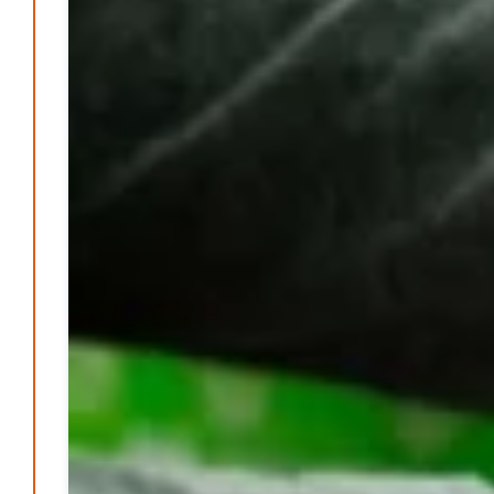
werden
Patrick Reinisch-Fahrland
-
17. Januar 2025
E-Mobilität und Automatisierung – Revolution oder
soziale Krise?
Patrick Reinisch-Fahrland
-
21. November 2024
Gesundheit & Ernährung
Pflegeheime in Gefahr? – Abrechnungsprobleme in der
Pflege
Patrick Reinisch-Fahrland
16. Januar 2025
-
Lehrter Delegation besucht Gesundheitscampus Balve
Redaktion
6. September 2024
-
Kritik an KRH – Lehrter Ratsmitglieder verhindert
Patrick Reinisch-Fahrland
4. Juni 2024
-
Lehrter Kräuterhexen erobern die TV-Bildschirme
Patrick Reinisch-Fahrland
29. Mai 2024
-
Kritik im Gesundheitsausschuss in Hannover
Redaktion
24. Mai 2024
-