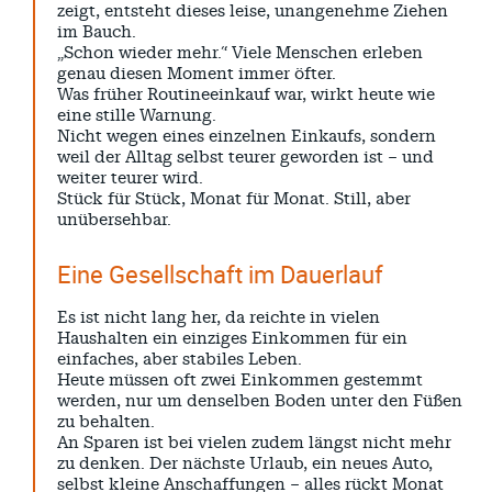
zeigt, entsteht dieses leise, unangenehme Ziehen
SPENDEN
im Bauch.
KONTAKT
„Schon wieder mehr.“ Viele Menschen erleben
genau diesen Moment immer öfter.
Archive
Was früher Routineeinkauf war, wirkt heute wie
eine stille Warnung.
Nicht wegen eines einzelnen Einkaufs, sondern
weil der Alltag selbst teurer geworden ist – und
August 2026
weiter teurer wird.
Stück für Stück, Monat für Monat. Still, aber
Juli 2026
unübersehbar.
Juni 2026
Eine Gesellschaft im Dauerlauf
Mai 2026
April 2026
Es ist nicht lang her, da reichte in vielen
März 2026
Haushalten ein einziges Einkommen für ein
einfaches, aber stabiles Leben.
Februar 2026
Heute müssen oft zwei Einkommen gestemmt
werden, nur um denselben Boden unter den Füßen
Januar 2026
zu behalten.
An Sparen ist bei vielen zudem längst nicht mehr
zu denken. Der nächste Urlaub, ein neues Auto,
selbst kleine Anschaffungen – alles rückt Monat