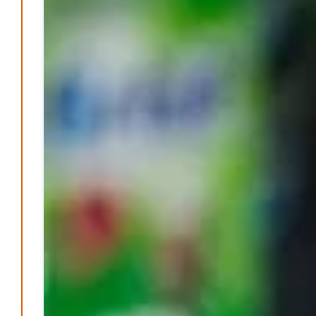
DGB lädt zur Debatte über Sozialversicherung ein
Patrick Reinisch-Fahrland
12. März 2026
-
Vereins - Portal
Warum viele Vereinsbeiträge kaum gesehen werden
Patrick Reinisch-Fahrland
5. Mai 2026
-
Was passiert, wenn keiner mehr berichtet
Karolin Pilz
21. April 2026
-
Lehrter Männerchor blickt auf starkes Jahr zurück
Patrick Reinisch-Fahrland
16. Februar 2026
-
Aktion mit Herz – Maler Krebs unterstützt Familien &
Vereine
Patrick Reinisch-Fahrland
28. November 2025
-
Stadt Lehrte informiert – Haftung und Versicherung im
Ehrenamt
Patrick Reinisch-Fahrland
30. Oktober 2025
-
YouthVoice.de