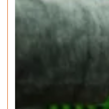
Bücher - Ecke
Stephen Hawking – »Kurze Antworten auf große
Fragen«
Patrick Reinisch-Fahrland
19. November 2024
-
Frieden stiften ist das neue Glück
Patrick Reinisch-Fahrland
13. März 2024
-
Mond der vergessenen Träume
Patrick Reinisch-Fahrland
11. März 2024
-
Passo Depression
Patrick Reinisch-Fahrland
8. März 2024
-
Rudolf Archibald Reiss – Ein Sherlock Holmes im 20.
Jahrhundert?
Patrick Reinisch-Fahrland
7. März 2024
-
Kolumnen
Kunst, Kosten und Uringeruch – Hannovers