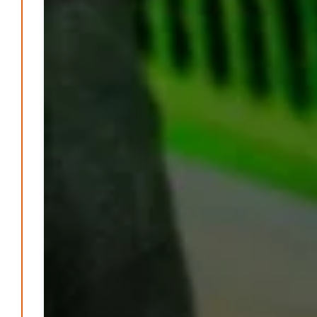
Aufenthaltsqualität
Patrick Reinisch-Fahrland
25. Juni 2026
-
Neue Verordnung – Sprudelwasser gilt als
klimaschädlich
Patrick Reinisch-Fahrland
26. März 2026
-
Warum ein Job heute nicht mehr automatisch ein
Leben finanziert
Patrick Reinisch-Fahrland
7. Januar 2026
-
Wenn der Staat versagt – Warum Bürger das Vertrauen
verlieren
M. F. Klinger
29. Dezember 2025
-
Ein Jahr voller Geschichten – Rückblick auf Be-
The.News 2025
M. F. Klinger
21. Dezember 2025
-
Wirtschaft & Finanzen
Wer zahlt den Preis des Wohlstands? – Eine
unbequeme Wahrheit
Patrick Reinisch-Fahrland
8. April 2025
-
Wenn Arbeit nicht reicht – Deutschland und die stille