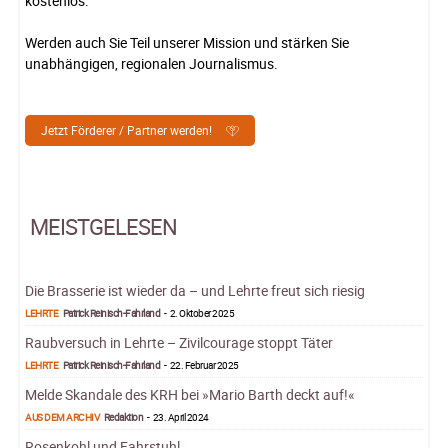
kostenlos.
Werden auch Sie Teil unserer Mission und stärken Sie
unabhängigen, regionalen Journalismus.
Jetzt Förderer / Partner werden!
MEISTGELESEN
Die Brasserie ist wieder da – und Lehrte freut sich riesig
LEHRTE
Patrick Reinisch-Fahrland
-
2. Oktober 2025
Raubversuch in Lehrte – Zivilcourage stoppt Täter
LEHRTE
Patrick Reinisch-Fahrland
-
22. Februar 2025
Melde Skandale des KRH bei »Mario Barth deckt auf!«
AUS DEM ARCHIV
Redaktion
-
23. April 2024
Rosenkohl und Fahrstuhl