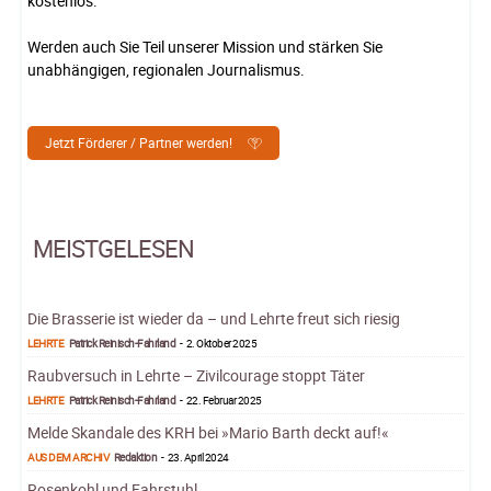
kostenlos.
Werden auch Sie Teil unserer Mission und stärken Sie
unabhängigen, regionalen Journalismus.
Jetzt Förderer / Partner werden!
MEISTGELESEN
Die Brasserie ist wieder da – und Lehrte freut sich riesig
LEHRTE
Patrick Reinisch-Fahrland
-
2. Oktober 2025
Raubversuch in Lehrte – Zivilcourage stoppt Täter
LEHRTE
Patrick Reinisch-Fahrland
-
22. Februar 2025
Melde Skandale des KRH bei »Mario Barth deckt auf!«
AUS DEM ARCHIV
Redaktion
-
23. April 2024
Rosenkohl und Fahrstuhl