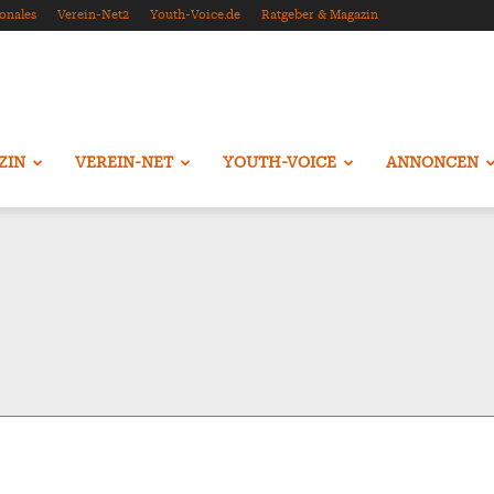
onales
Verein-Net2
Youth-Voice.de
Ratgeber & Magazin
ZIN
VEREIN-NET
YOUTH-VOICE
ANNONCEN