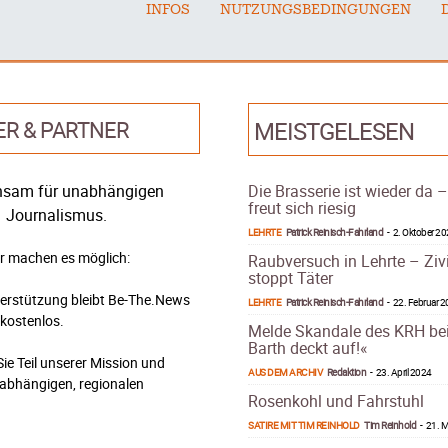
INFOS
NUTZUNGSBEDINGUNGEN
ER & PARTNER
MEISTGELESEN
sam für unabhängigen
Die Brasserie ist wieder da 
freut sich riesig
Journalismus.
LEHRTE
Patrick Reinisch-Fahrland
-
2. Oktober 2
r machen es möglich:
Raubversuch in Lehrte – Ziv
stoppt Täter
terstützung bleibt Be-The.News
LEHRTE
Patrick Reinisch-Fahrland
-
22. Februar 
 kostenlos.
Melde Skandale des KRH be
Barth deckt auf!«
ie Teil unserer Mission und
AUS DEM ARCHIV
Redaktion
-
23. April 2024
nabhängigen, regionalen
Rosenkohl und Fahrstuhl
.
SATIRE MIT TIM REINHOLD
Tim Reinhold
-
21. M