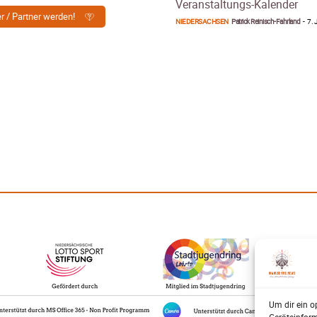
Veranstaltungs-Kalender
er / Partner werden!
NIEDERSACHSEN
Patrick Reinisch-Fahrland
-
7. 
Um dir ein o