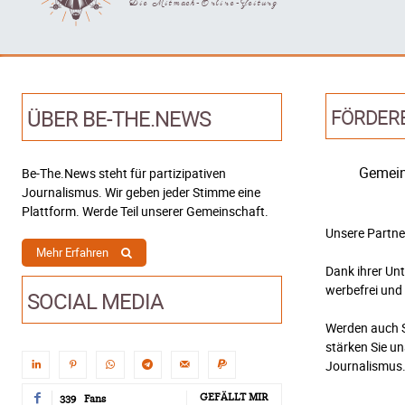
Die Mitmach-Online-Zeitung
ÜBER BE-THE.NEWS
FÖRDER
Gemein
Be-The.News steht für partizipativen
Journalismus. Wir geben jeder Stimme eine
Plattform. Werde Teil unserer Gemeinschaft.
Unsere Partne
Mehr Erfahren
Dank ihrer Un
werbefrei und
SOCIAL MEDIA
Werden auch S
stärken Sie u
Journalismus
GEFÄLLT MIR
339
Fans