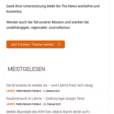
Dank ihrer Unterstützung bleibt Be-The.News werbefrei und
kostenlos.
Werden auch Sie Teil unserer Mission und stärken Sie
unabhängigen, regionalen Journalismus.
Jetzt Förderer / Partner werden!
MEISTGELESEN
Die Brasserie ist wieder da – und Lehrte freut sich riesig
LEHRTE
Patrick Reinisch-Fahrland
-
2. Oktober 2025
Raubversuch in Lehrte – Zivilcourage stoppt Täter
LEHRTE
Patrick Reinisch-Fahrland
-
22. Februar 2025
Melde Skandale des KRH bei »Mario Barth deckt auf!«