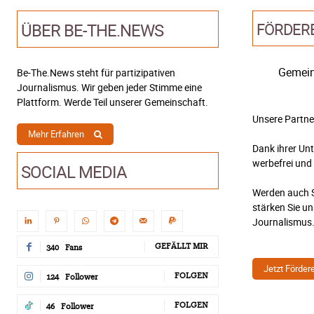
ÜBER BE-THE.NEWS
FÖRDER
Gemein
Be-The.News steht für partizipativen
Journalismus. Wir geben jeder Stimme eine
Plattform. Werde Teil unserer Gemeinschaft.
Unsere Partne
Mehr Erfahren
Dank ihrer Un
werbefrei und
SOCIAL MEDIA
Werden auch S
stärken Sie u
Journalismus
GEFÄLLT MIR
340
Fans
Jetzt Förder
FOLGEN
124
Follower
FOLGEN
46
Follower