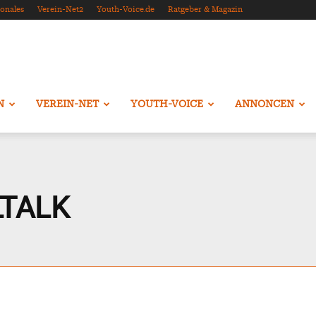
onales
Verein-Net2
Youth-Voice.de
Ratgeber & Magazin
N
VEREIN-NET
YOUTH-VOICE
ANNONCEN
TALK