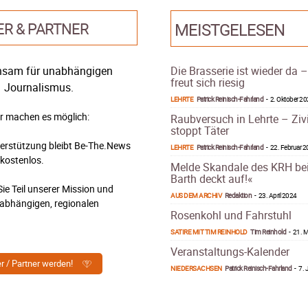
ER & PARTNER
MEISTGELESEN
sam für unabhängigen
Die Brasserie ist wieder da 
freut sich riesig
Journalismus.
LEHRTE
Patrick Reinisch-Fahrland
-
2. Oktober 2
r machen es möglich:
Raubversuch in Lehrte – Ziv
stoppt Täter
terstützung bleibt Be-The.News
LEHRTE
Patrick Reinisch-Fahrland
-
22. Februar 
 kostenlos.
Melde Skandale des KRH be
Barth deckt auf!«
ie Teil unserer Mission und
AUS DEM ARCHIV
Redaktion
-
23. April 2024
nabhängigen, regionalen
Rosenkohl und Fahrstuhl
.
SATIRE MIT TIM REINHOLD
Tim Reinhold
-
21. M
Veranstaltungs-Kalender
er / Partner werden!
NIEDERSACHSEN
Patrick Reinisch-Fahrland
-
7. 