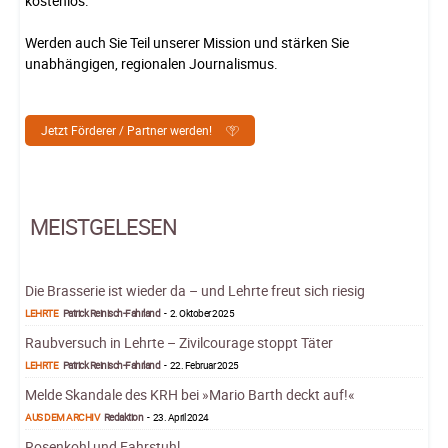
kostenlos.
Werden auch Sie Teil unserer Mission und stärken Sie
unabhängigen, regionalen Journalismus.
Jetzt Förderer / Partner werden!
MEISTGELESEN
Die Brasserie ist wieder da – und Lehrte freut sich riesig
LEHRTE
Patrick Reinisch-Fahrland
-
2. Oktober 2025
Raubversuch in Lehrte – Zivilcourage stoppt Täter
LEHRTE
Patrick Reinisch-Fahrland
-
22. Februar 2025
Melde Skandale des KRH bei »Mario Barth deckt auf!«
AUS DEM ARCHIV
Redaktion
-
23. April 2024
Rosenkohl und Fahrstuhl