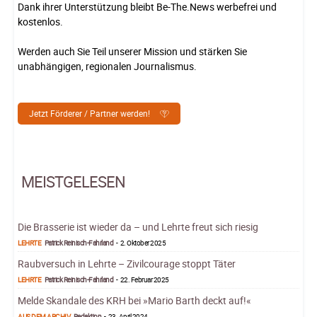
Dank ihrer Unterstützung bleibt Be-The.News werbefrei und
kostenlos.
Werden auch Sie Teil unserer Mission und stärken Sie
unabhängigen, regionalen Journalismus.
Jetzt Förderer / Partner werden!
MEISTGELESEN
Die Brasserie ist wieder da – und Lehrte freut sich riesig
LEHRTE
Patrick Reinisch-Fahrland
-
2. Oktober 2025
Raubversuch in Lehrte – Zivilcourage stoppt Täter
LEHRTE
Patrick Reinisch-Fahrland
-
22. Februar 2025
Melde Skandale des KRH bei »Mario Barth deckt auf!«
AUS DEM ARCHIV
Redaktion
-
23. April 2024