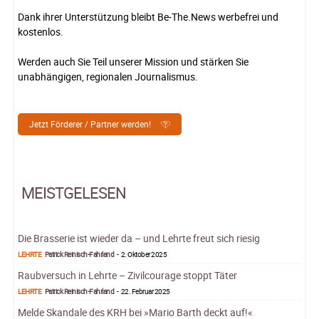
Dank ihrer Unterstützung bleibt Be-The.News werbefrei und
kostenlos.
Werden auch Sie Teil unserer Mission und stärken Sie
unabhängigen, regionalen Journalismus.
Jetzt Förderer / Partner werden!
MEISTGELESEN
Die Brasserie ist wieder da – und Lehrte freut sich riesig
LEHRTE
Patrick Reinisch-Fahrland
-
2. Oktober 2025
Raubversuch in Lehrte – Zivilcourage stoppt Täter
LEHRTE
Patrick Reinisch-Fahrland
-
22. Februar 2025
Melde Skandale des KRH bei »Mario Barth deckt auf!«