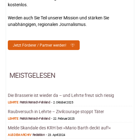
kostenlos.
Werden auch Sie Teil unserer Mission und stärken Sie
unabhängigen, regionalen Journalismus.
Jetzt Förderer / Partner werden!
MEISTGELESEN
Die Brasserie ist wieder da – und Lehrte freut sich riesig
LEHRTE
Patrick Reinisch-Fahrland
-
2. Oktober 2025
Raubversuch in Lehrte – Zivilcourage stoppt Täter
LEHRTE
Patrick Reinisch-Fahrland
-
22. Februar 2025
Melde Skandale des KRH bei »Mario Barth deckt auf!«
AUS DEM ARCHIV
Redaktion
-
23. April 2024