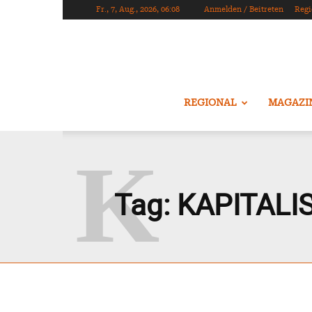
Fr., 7, Aug., 2026, 06:08
Anmelden / Beitreten
Regi
REGIONAL
MAGAZI
K
Tag:
KAPITALI