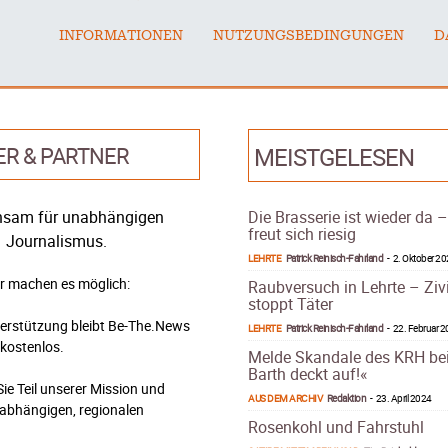
INFORMATIONEN
NUTZUNGSBEDINGUNGEN
D
ER & PARTNER
MEISTGELESEN
sam für unabhängigen
Die Brasserie ist wieder da 
freut sich riesig
Journalismus.
LEHRTE
Patrick Reinisch-Fahrland
-
2. Oktober 2
r machen es möglich:
Raubversuch in Lehrte – Ziv
stoppt Täter
terstützung bleibt Be-The.News
LEHRTE
Patrick Reinisch-Fahrland
-
22. Februar 
 kostenlos.
Melde Skandale des KRH be
Barth deckt auf!«
ie Teil unserer Mission und
AUS DEM ARCHIV
Redaktion
-
23. April 2024
nabhängigen, regionalen
Rosenkohl und Fahrstuhl
.