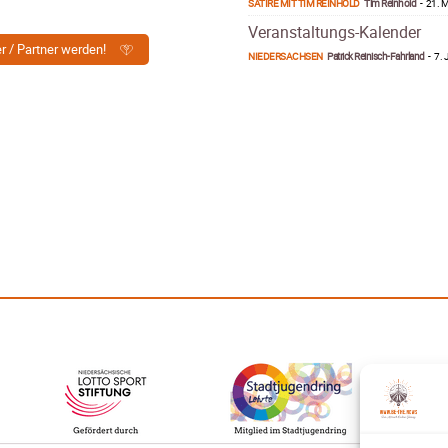
SATIRE MIT TIM REINHOLD
Tim Reinhold
-
21. M
Veranstaltungs-Kalender
er / Partner werden!
NIEDERSACHSEN
Patrick Reinisch-Fahrland
-
7. 