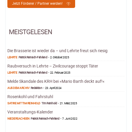
Jetzt Förderer / Partner werden!
MEISTGELESEN
Die Brasserie ist wieder da – und Lehrte freut sich riesig
LEHRTE
Patrick Reinisch-Fahrland
-
2. Oktober 2025
Raubversuch in Lehrte – Zivilcourage stoppt Täter
LEHRTE
Patrick Reinisch-Fahrland
-
22. Februar 2025
Melde Skandale des KRH bei »Mario Barth deckt auf!«
AUS DEM ARCHIV
Redaktion
-
23. April 2024
Rosenkohl und Fahrstuhl
SATIRE MIT TIM REINHOLD
Tim Reinhold
-
21. März 2025
Veranstaltungs-Kalender
NIEDERSACHSEN
Patrick Reinisch-Fahrland
-
7. Juni 2022