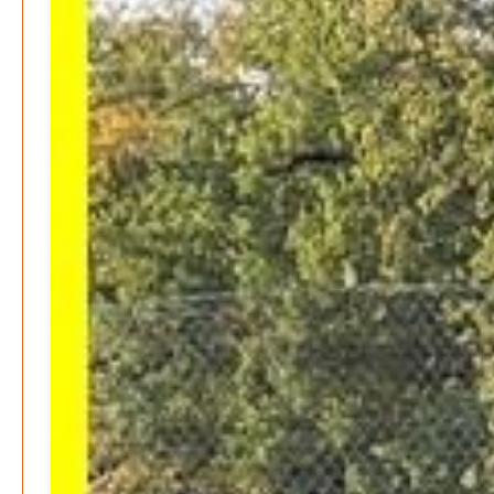
Wirtschaft & Finanzen
Wer zahlt den Preis des Wohlstands? – Eine
unbequeme Wahrheit
Patrick Reinisch-Fahrland
8. April 2025
-
Wenn Arbeit nicht reicht – Deutschland und die stille
Krise
Patrick Reinisch-Fahrland
7. April 2025
-
Pflegeheime in Gefahr? – Abrechnungsprobleme in der
Pflege
Patrick Reinisch-Fahrland
16. Januar 2025
-
E-Mobilität und Automatisierung – Revolution oder
soziale Krise?
Patrick Reinisch-Fahrland
21. November 2024
-
EU – Getränkeverschluss – Verordnung als
Wirtschaftsmotor
Patrick Reinisch-Fahrland
12. November 2024
-
Be-The.News