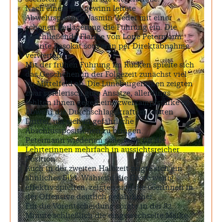
Nach einem Ballgewinn leitete
Abwehrspielerin Jasmin Weder mit einer
schönen Verlagerung die Führung ein. Die
anschließende Flanke von Lone Petermann
konnte Rasokat souverän per Direktabnahme
verwerten.
Mit der frühen Führung im Rücken spielte sich
das Geschehen in der Folgezeit zunächst viel
im Mittelfeld ab. Die Lüneburgerinnen zeigten
zwar spielerisch gute Ansätze, allerdings
fehlten ihnen gegen eine zweikampfstarke 06-
Abwehr die Durchschlagskraft im letzten
Drittel, um sich in gefährliche
Abschlusspositionen zu bringen.
Petermann wiederum scheiterte für die
Lehrterinnen mehrfach in aussichtsreicher
Position.
Auch in der zweiten Halbzeit zeigte sich ein
ähnliches Bild. Während die Gäste wenig
effektiv spielten, zeigten sich die 06erinnen in
der Offensive deutlich gefährlicher.
Für die Vorentscheidung sorgte in der 82.
Minute schließlich die eingewechselte Maike