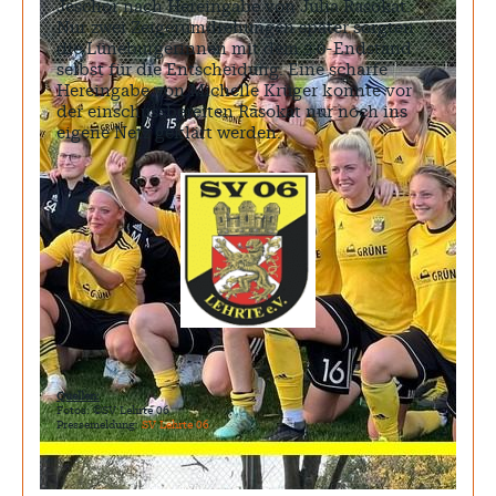
Jeschor nach Hereingabe von Julia Rasokat.
Nur zwei Zeigerumdrehungen später sorgten
die Lüneburgerinnen mit dem 3:0-Endstand
selbst für die Entscheidung. Eine scharfe
Hereingabe von Michelle Krüger konnte vor
der einschussbereiten Rasokat nur noch ins
eigene Netz geklärt werden.
Quellen:
Fotos: ©SV Lehrte 06
Pressemeldung:
SV Lehrte 06