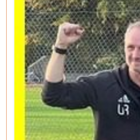
Die Mitmach-Online-Zeitung
INFORMATIONEN
NUTZUNGSBEDINGUNGEN
DATENSCHUTZ
IMPRESSUM
SPENDEN
FAN-SHOP
Archive
Juli 2026
Juni 2026
Mai 2026
April 2026
März 2026
Februar 2026