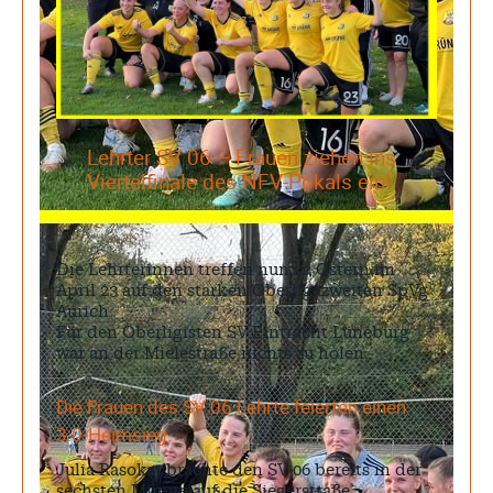
Lehrter SV 06 – Frauen ziehen ins
Viertelfinale des NFV-Pokals ein!
Die Lehrterinnen treffen nun zu Ostern im
April ´23 auf den starken Oberligazweiten SpVg
Aurich.
Für den Oberligisten SV Eintracht Lüneburg
war an der Mielestraße nichts zu holen.
Die Frauen des SV 06 Lehrte feierten einen
3:0-Heimsieg.
Julia Rasokat brachte den SV 06 bereits in der
sechsten Minute auf die Siegerstraße.