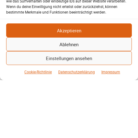
wie das Surfverhalten oder eindeutige IDs auf dieser Website verarbeiten.
Wenn du deine Einwilligung nicht erteilst oder zurückziehst, können
bestimmte Merkmale und Funktionen beeinträchtigt werden.
Akzeptieren
Ablehnen
SV-06
Einstellungen ansehen
Derbyauftakt in der Eisenbahnerstadt
Bastian Bahl
27. Februar 2026
-
Cookie-Richtlinie
Datenschutzerklärung
Impressum
Derby zum Auftakt der Rückrunde Wenn in Lehrte der Ball rollt
und die Stadt den Atem anhält, dann steht ein besonderes Spiel
an. Zum Start...
Weiterlesen
Mehr laden