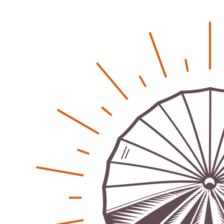
Klaut die Energiewende wirklich Natur?
Patrick Reinisch-Fahrland
-
16. Juni 2026
Erneuerbare stärken Kommunen finanziell
Patrick Reinisch-Fahrland
-
28. April 2026
Menschheit am Scheideweg?
Patrick Reinisch-Fahrland
-
20. März 2025
Energiehelden gesucht – Gemeinsam unabhängig
werden
Patrick Reinisch-Fahrland
-
17. Januar 2025
E-Mobilität und Automatisierung – Revolution oder
soziale Krise?
Patrick Reinisch-Fahrland
-
21. November 2024
Gesundheit & Ernährung
Pflegeheime in Gefahr? – Abrechnungsprobleme in der
Pflege
Patrick Reinisch-Fahrland
16. Januar 2025
-
Lehrter Delegation besucht Gesundheitscampus Balve
Redaktion
6. September 2024
-
Kritik an KRH – Lehrter Ratsmitglieder verhindert