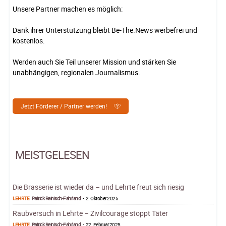
Unsere Partner machen es möglich:
Dank ihrer Unterstützung bleibt Be-The.News werbefrei und
kostenlos.
Werden auch Sie Teil unserer Mission und stärken Sie
unabhängigen, regionalen Journalismus.
Jetzt Förderer / Partner werden!
MEISTGELESEN
Die Brasserie ist wieder da – und Lehrte freut sich riesig
LEHRTE
Patrick Reinisch-Fahrland
-
2. Oktober 2025
Raubversuch in Lehrte – Zivilcourage stoppt Täter
LEHRTE
Patrick Reinisch-Fahrland
-
22. Februar 2025