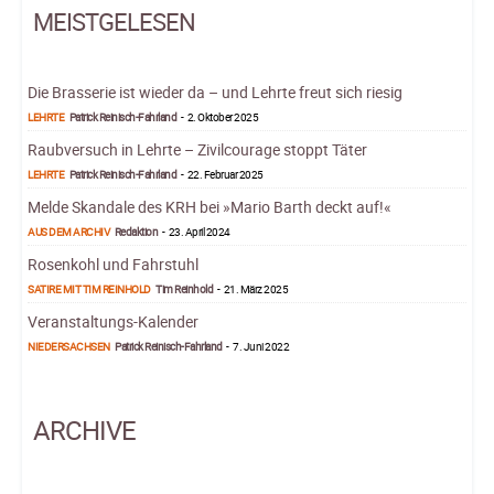
MEISTGELESEN
Die Brasserie ist wieder da – und Lehrte freut sich riesig
LEHRTE
Patrick Reinisch-Fahrland
-
2. Oktober 2025
Raubversuch in Lehrte – Zivilcourage stoppt Täter
LEHRTE
Patrick Reinisch-Fahrland
-
22. Februar 2025
Melde Skandale des KRH bei »Mario Barth deckt auf!«
AUS DEM ARCHIV
Redaktion
-
23. April 2024
Rosenkohl und Fahrstuhl
SATIRE MIT TIM REINHOLD
Tim Reinhold
-
21. März 2025
Veranstaltungs-Kalender
NIEDERSACHSEN
Patrick Reinisch-Fahrland
-
7. Juni 2022
ARCHIVE