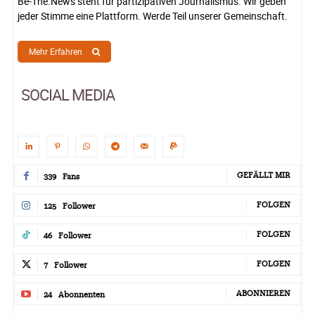
Be-The.News steht für partizipativen Journalismus. Wir geben
jeder Stimme eine Plattform. Werde Teil unserer Gemeinschaft.
Mehr Erfahren
SOCIAL MEDIA
GEFÄLLT MIR
339
Fans
FOLGEN
125
Follower
FOLGEN
46
Follower
FOLGEN
7
Follower
ABONNIEREN
24
Abonnenten