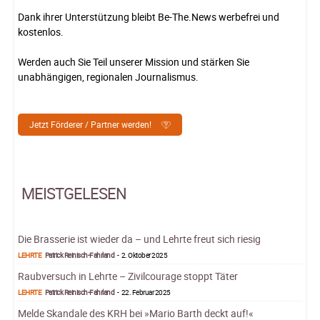
Dank ihrer Unterstützung bleibt Be-The.News werbefrei und
kostenlos.
Werden auch Sie Teil unserer Mission und stärken Sie
unabhängigen, regionalen Journalismus.
Jetzt Förderer / Partner werden!
MEISTGELESEN
Die Brasserie ist wieder da – und Lehrte freut sich riesig
LEHRTE
Patrick Reinisch-Fahrland
-
2. Oktober 2025
Raubversuch in Lehrte – Zivilcourage stoppt Täter
LEHRTE
Patrick Reinisch-Fahrland
-
22. Februar 2025
Melde Skandale des KRH bei »Mario Barth deckt auf!«