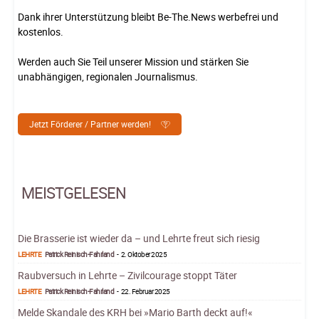
Dank ihrer Unterstützung bleibt Be-The.News werbefrei und
kostenlos.
Werden auch Sie Teil unserer Mission und stärken Sie
unabhängigen, regionalen Journalismus.
Jetzt Förderer / Partner werden!
MEISTGELESEN
Die Brasserie ist wieder da – und Lehrte freut sich riesig
LEHRTE
Patrick Reinisch-Fahrland
-
2. Oktober 2025
Raubversuch in Lehrte – Zivilcourage stoppt Täter
LEHRTE
Patrick Reinisch-Fahrland
-
22. Februar 2025
Melde Skandale des KRH bei »Mario Barth deckt auf!«