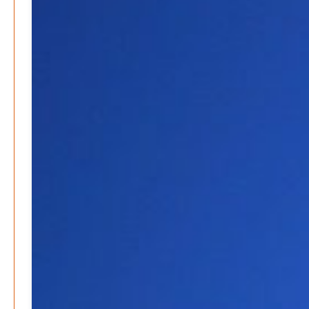
Energie & Umwelt
Klaut die Energiewende wirklich Natur?
Patrick Reinisch-Fahrland
-
16. Juni 2026
Erneuerbare stärken Kommunen finanziell
Patrick Reinisch-Fahrland
-
28. April 2026
Menschheit am Scheideweg?
Patrick Reinisch-Fahrland
-
20. März 2025
Energiehelden gesucht – Gemeinsam unabhängig
werden
Patrick Reinisch-Fahrland
-
17. Januar 2025
E-Mobilität und Automatisierung – Revolution oder
soziale Krise?
Patrick Reinisch-Fahrland
-
21. November 2024
Gesundheit & Ernährung
Pflegeheime in Gefahr? – Abrechnungsprobleme in der
Pflege
Patrick Reinisch-Fahrland
16. Januar 2025
-