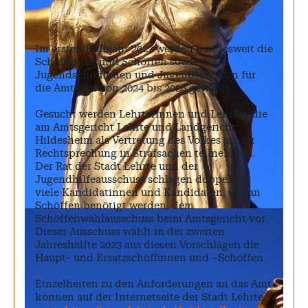
März 2026
Februar 2026
Im ersten Halbjahr 2023 werden bundesweit die
Januar 2026
Schöffinnen und Schöffen sowie die
Jugendschöffinnen und Jugendschöffen für
Dezember 2025
die Amtszeit von 2024 bis 2028 gewählt.
Gesucht werden Lehrterinnen und Lehrter, die
am Amtsgericht Lehrte und Landgericht
Search
Hildesheim als Vertretung des Volkes an der
Rechtsprechung in Strafsachen teilnehmen.
Der Rat der Stadt Lehrte und der
Jugendhilfeausschuss schlagen doppelt so
viele Kandidatinnen und Kandidaten, wie an
Schöffen benötigt werden, dem
Schöffenwahlausschuss beim Amtsgericht vor.
Dieser Ausschuss wählt in der zweiten
Jahreshälfte 2023 aus diesen Vorschlägen die
Haupt- und Ersatzschöffinnen und –Schöffen.
Einzelheiten zu den Anforderungen an das Amt
können auf der Internetseite der Stadt Lehrte