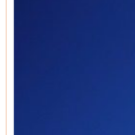
Aktion mit Herz – Maler Krebs unterstützt Familien &
Vereine
Patrick Reinisch-Fahrland
28. November 2025
-
Stadt Lehrte informiert – Haftung und Versicherung im
Ehrenamt
Patrick Reinisch-Fahrland
30. Oktober 2025
-
YouthVoice.de
Postbank ade – Bargeld und Beratung nach der
Schließung
M. S. Reinisch
12. Januar 2025
-
Vorlesen schafft Zukunft – Niedersachsen wirbt für
Lesekultur
Patrick Reinisch-Fahrland
19. November 2024
-
Erfolgreiche Spendenaktion für Kita Villa Nordstern
Patrick Reinisch-Fahrland
14. November 2024
-
Ausbildungsfrühstück Lehrte – Austausch, Einblicke
und Chancen
Patrick Reinisch-Fahrland
12. November 2024
-