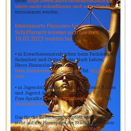
unter
https://www.lehrte.de/de/aktuelles/stadt-
lehrte-sucht-schoeffinnen-und-schoeffen.html
entnommen werden.
Interessierte Personen für das
Schöffenamt können sich bis zum
18.03.2023 melden bei:
• in Erwachsenenstrafsachen beim Fachdienst
Sicherheit und Ordnung der Stadt Lehrte,
Herrn Hammelmann,
Sven.Hammelmann@lehrte.de
, Tel.
05132/505-
2212
• in Jugendstrafsachen beim Fachdienst Kinder
und Jugend der Stadt Lehrte,
Frau Sprafke,
Corinna.Sprafke@lehrte.de
, Tel.
05132/505-3205
Das für die Bewerbung vorgesehene Formular
steht auf der Homepage der Stadt Lehrte unter
https://www.lehrte.de/de/aktuelles/stadt-