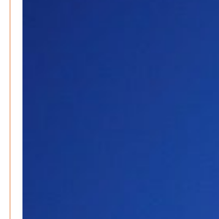
Lichterfest im Kinderwald – Laternenumzug für Groß
und Klein
Patrick Reinisch-Fahrland
5. November 2024
-
Ratgeber & Magazin
Kunst, Kosten und Uringeruch – Hannovers
Aufenthaltsqualität
Patrick Reinisch-Fahrland
25. Juni 2026
-
Klaut die Energiewende wirklich Natur?
Patrick Reinisch-Fahrland
16. Juni 2026
-
Erneuerbare stärken Kommunen finanziell
Patrick Reinisch-Fahrland
28. April 2026
-
Neue Verordnung – Sprudelwasser gilt als
klimaschädlich
Patrick Reinisch-Fahrland
26. März 2026
-
Humor und Poesie treffen Musik im Anderen Kino
Patrick Reinisch-Fahrland
12. März 2026
-