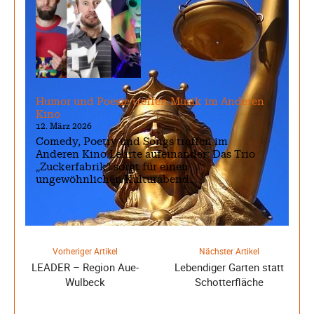
Humor und Poesie treffen Musik im Anderen
Kino
12. März 2026
Comedy, Poetry und Songs treffen im
Anderen Kino Lehrte aufeinander: Das Trio
„Zuckerfabrik“ sorgt für einen
ungewöhnlichen Kulturabend…
Vorheriger Artikel
Nächster Artikel
LEADER – Region Aue-
Lebendiger Garten statt
Wulbeck
Schotterfläche