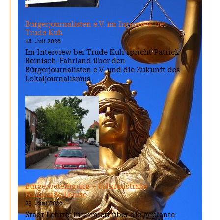
Bürgerjournalisten e.V. im Interview bei
Trude Kuh
18. Juli 2026
Im Interview bei Trude Kuh spricht Patrick
Reinisch-Fahrland über den
Bürgerjournalisten e.V. und die Zukunft des
Lokaljournalismus.
Bürgerbeteiligung – Fahrradstraße
Feldstraße Lehrte
23. Juni 2026
Stadt Lehrte: informiert über die geplante