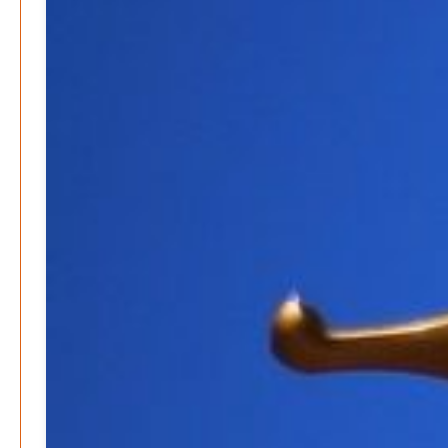
Lehrter Delegation besucht Gesundheitscampus Balve
Redaktion
6. September 2024
-
Kritik an KRH – Lehrter Ratsmitglieder verhindert
Patrick Reinisch-Fahrland
4. Juni 2024
-
Lehrter Kräuterhexen erobern die TV-Bildschirme
Patrick Reinisch-Fahrland
29. Mai 2024
-
Kritik im Gesundheitsausschuss in Hannover
Redaktion
24. Mai 2024
-
Bücher - Ecke
Stephen Hawking – »Kurze Antworten auf große
Fragen«
Patrick Reinisch-Fahrland
19. November 2024
-
Frieden stiften ist das neue Glück
Patrick Reinisch-Fahrland
13. März 2024
-
Mond der vergessenen Träume
Patrick Reinisch-Fahrland
11. März 2024
-
Passo Depression
Patrick Reinisch-Fahrland
8. März 2024
-