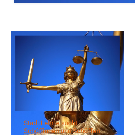
Be-The.News
Die Mitmach-Online-Zeitung
INFORMATIONEN
NUTZUNGSBEDINGUNGEN
DATENSCHUTZ
IMPRESSUM
SPENDEN
FAN-SHOP
Archive
Juli 2026
Juni 2026
Stadt Lehrte sucht
Mai 2026
Schöffinnen und Schöffen
April 2026