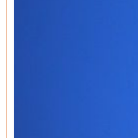
M. F. Klinger
21. Dezember 2025
-
Wirtschaft & Finanzen
Wer zahlt den Preis des Wohlstands? – Eine
unbequeme Wahrheit
Patrick Reinisch-Fahrland
8. April 2025
-
Wenn Arbeit nicht reicht – Deutschland und die stille
Krise
Patrick Reinisch-Fahrland
7. April 2025
-
Pflegeheime in Gefahr? – Abrechnungsprobleme in der
Pflege
Patrick Reinisch-Fahrland
16. Januar 2025
-
E-Mobilität und Automatisierung – Revolution oder
soziale Krise?
Patrick Reinisch-Fahrland
21. November 2024
-
EU – Getränkeverschluss – Verordnung als
Wirtschaftsmotor
Patrick Reinisch-Fahrland
12. November 2024
-