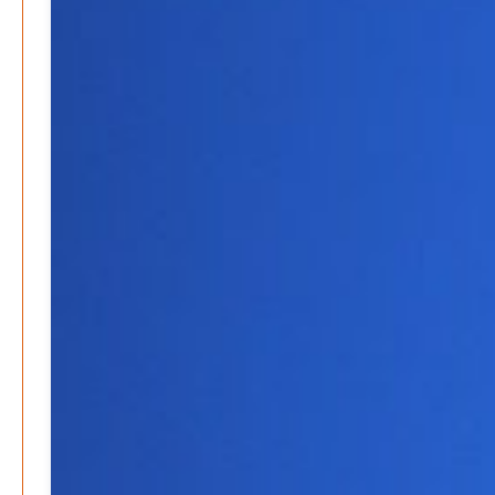
Rudolf Archibald Reiss – Ein Sherlock Holmes im 20.
Jahrhundert?
Patrick Reinisch-Fahrland
7. März 2024
-
Kolumnen
Kunst, Kosten und Uringeruch – Hannovers
Aufenthaltsqualität
Patrick Reinisch-Fahrland
25. Juni 2026
-
Neue Verordnung – Sprudelwasser gilt als
klimaschädlich
Patrick Reinisch-Fahrland
26. März 2026
-
Warum ein Job heute nicht mehr automatisch ein
Leben finanziert
Patrick Reinisch-Fahrland
7. Januar 2026
-
Wenn der Staat versagt – Warum Bürger das Vertrauen
verlieren
M. F. Klinger
29. Dezember 2025
-
Ein Jahr voller Geschichten – Rückblick auf Be-
The.News 2025