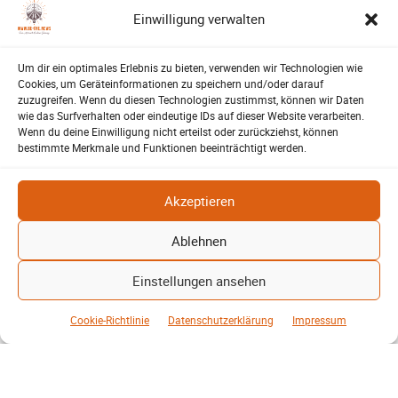
Einwilligung verwalten
Patrick Reinisch-Fahrland
Energie und Umwelt
-
16. Juni 2026
Brauchen Windräder und Solarparks
Um dir ein optimales Erlebnis zu bieten, verwenden wir Technologien wie
Cookies, um Geräteinformationen zu speichern und/oder darauf
wirklich zu viel Platz? Ein Blick auf
zuzugreifen. Wenn du diesen Technologien zustimmst, können wir Daten
Kohle, Öl, Gas und erneuerbare
wie das Surfverhalten oder eindeutige IDs auf dieser Website verarbeiten.
Energien zeigt überraschende
Wenn du deine Einwilligung nicht erteilst oder zurückziehst, können
Unterschiede…
bestimmte Merkmale und Funktionen beeinträchtigt werden.
Lehrte – Bühne für Europas
Akzeptieren
Fußballstars von morgen
Harald Berwing
16. Juni 2026
SV-06
-
Ablehnen
1.500 Zuschauer, internationale
Topteams und ein furioses Finale: Der
Einstellungen ansehen
Raddatz-Cup machte Lehrte erneut
zum Treffpunkt des
Cookie-Richtlinie
Datenschutzerklärung
Impressum
Nachwuchsfußballs…
Lehrter Walking Footballer
feiern gelungenes Turnier