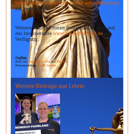
lehrte-sucht-schoeffinnen-und-schoeffen.html
zur Verfügung.
Weitere Informationen stehen Ihnen auch auf
der Internetseite
www.schoeffenwahl.de
zur
Verfügung.
Quellen:
Bild von
Sang Hyun Cho
auf
Pixabay
Pressemeldung:
Stadt Lehrte
Weitere Beiträge aus Lehrte