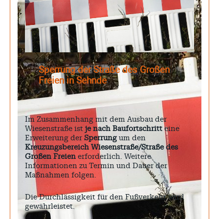
Sperrung der Straße des Großen
Freien in Sehnde
Im Zusammenhang mit dem Ausbau der
Wiesenstraße ist
je nach Baufortschritt
eine
Erweiterung der
Sperrung
um den
Kreuzungsbereich Wiesenstraße/Straße des
Großen Freien
erforderlich. Weitere
Informationen zu Termin und Dauer der
Maßnahmen folgen.
Die Durchlässigkeit für den Fußverkehr wird
gewährleistet.