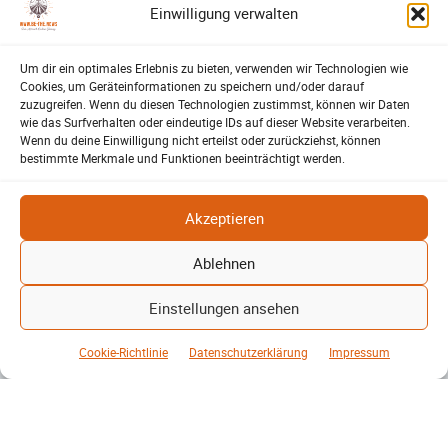
Blick auf Kohle, Öl, Gas und erneuerbare Energien zeigt
Einwilligung verwalten
überraschende Unterschiede…
Um dir ein optimales Erlebnis zu bieten, verwenden wir Technologien wie
Weiterlesen
Cookies, um Geräteinformationen zu speichern und/oder darauf
zuzugreifen. Wenn du diesen Technologien zustimmst, können wir Daten
wie das Surfverhalten oder eindeutige IDs auf dieser Website verarbeiten.
Mehr laden
Wenn du deine Einwilligung nicht erteilst oder zurückziehst, können
bestimmte Merkmale und Funktionen beeinträchtigt werden.
Akzeptieren
Ablehnen
BE-THE.NEWS
Einstellungen ansehen
Die Mitmach-Online-Zeitung
Cookie-Richtlinie
Datenschutzerklärung
Impressum
REGIONAL
MAGAZIN
VEREIN-NET
YOUTH-VOICE
ANNONCEN
EVENT-KALENDER
INFOS & HILFE
INFOS
NUTZUNGSBEDINGUNGEN
DATENSCHUTZ