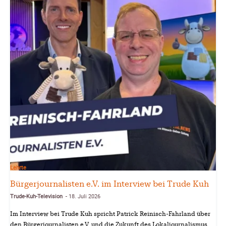
Lehrte
Bürgerjournalisten e.V. im Interview bei Trude Kuh
Trude-Kuh-Television
18. Juli 2026
-
Im Interview bei Trude Kuh spricht Patrick Reinisch-Fahrland über
den Bürgerjournalisten e.V. und die Zukunft des Lokaljournalismus.