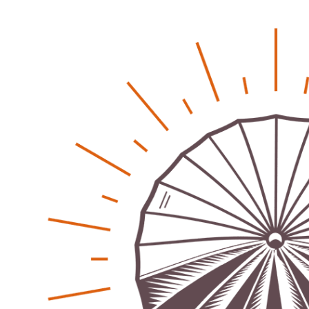
Lehrter Delegation besucht Gesundheitscampus Balve
Redaktion
6. September 2024
-
Kritik an KRH – Lehrter Ratsmitglieder verhindert
Patrick Reinisch-Fahrland
4. Juni 2024
-
Lehrter Kräuterhexen erobern die TV-Bildschirme
Patrick Reinisch-Fahrland
29. Mai 2024
-
Kritik im Gesundheitsausschuss in Hannover
Redaktion
24. Mai 2024
-
Bücher - Ecke
Stephen Hawking – »Kurze Antworten auf große
Fragen«
Patrick Reinisch-Fahrland
19. November 2024
-
Frieden stiften ist das neue Glück
Patrick Reinisch-Fahrland
13. März 2024
-
Mond der vergessenen Träume
Patrick Reinisch-Fahrland
11. März 2024
-
Passo Depression
Patrick Reinisch-Fahrland
8. März 2024
-