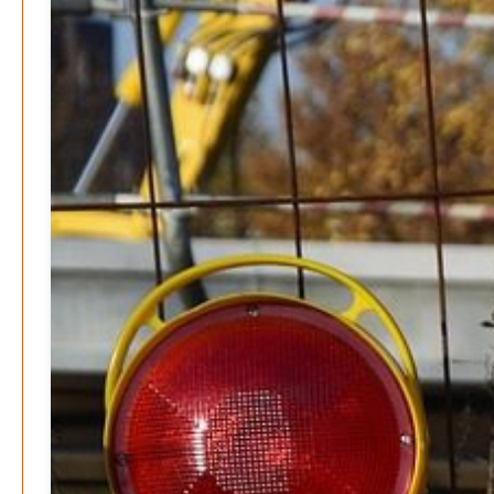
Be-The.News
Die Mitmach-Online-Zeitung
INFOS
NUTZUNGSBEDINGUNGEN
DATENSCHUTZ
IMPRESSUM
SPENDEN
KONTAKT
Archive
August 2026
Juli 2026
Juni 2026
Mai 2026