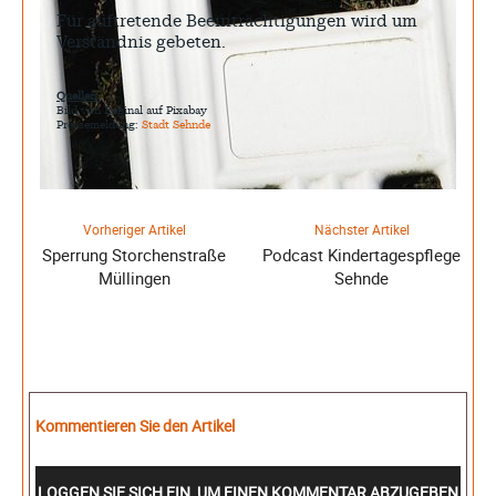
Für auftretende Beeinträchtigungen wird um
Verständnis gebeten.
Quellen:
Bild von Reginal auf Pixabay
Pressemeldung:
Stadt Sehnde
Vorheriger Artikel
Nächster Artikel
Sperrung Storchenstraße
Podcast Kindertagespflege
Müllingen
Sehnde
Kommentieren Sie den Artikel
LOGGEN SIE SICH EIN, UM EINEN KOMMENTAR ABZUGEBEN