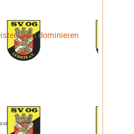
isterinnen dominieren
2:0)