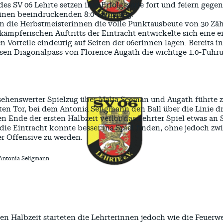
des SV 06 Lehrte setzen ihre Erfolgsserie fort und feiern gege
inen beeindruckenden 8:0-Heimsieg.
 die Herbstmeisterinnen die volle Punktausbeute von 30 Zähl
 kämpferischen Auftritts der Eintracht entwickelte sich eine e
en Vorteile eindeutig auf Seiten der 06erinnen lagen. Bereits 
sen Diagonalpass von Florence Augath die wichtige 1:0-Führ
sehenswerter Spielzug über Malia Seeman und Augath führte
ten Tor, bei dem Antonia Seligmann den Ball über die Linie d
n Ende der ersten Halbzeit verlor das Lehrter Spiel etwas an S
die Eintracht konnte besser ins Spiel finden, ohne jedoch z
er Offensive zu werden.
 Antonia Seligmann
ten Halbzeit starteten die Lehrterinnen jedoch wie die Feuer