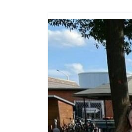
itscampus Balve
und die stille Krise
. September 2024
Patrick Reinisch-Fahrland
7. April 
-
 KRH – Lehrter Ratsmitglieder
Pflegeheime in Gefahr? –
t
Abrechnungsprobleme in 
ch-Fahrland
4. Juni 2024
-
Patrick Reinisch-Fahrland
16. Janu
-
räuterhexen erobern die TV-
E-Mobilität und Automat
rme
Revolution oder soziale K
ch-Fahrland
29. Mai 2024
-
Patrick Reinisch-Fahrland
21. Nov
-
 Gesundheitsausschuss in
EU – Getränkeverschluss
r
als Wirtschaftsmotor
4. Mai 2024
Patrick Reinisch-Fahrland
12. Nov
-