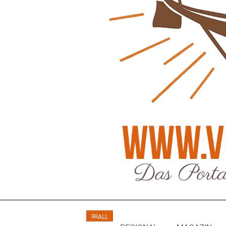
Regionales
Ratg
Bürgerjournalisten e.V. im Interview bei
Kunst, Ko
Trude Kuh
Hannovers
Trude-Kuh-Television
18. Juli 2026
Patrick Reinis
-
Bürgerbeteiligung – Fahrradstraße
Klaut die
Patrick Reinis
Feldstraße Lehrte
Patrick Reinisch-Fahrland
23. Juni 2026
-
Erneuerb
Was passiert, wenn keiner mehr berichtet
finanziell
Karolin Pilz
21. April 2026
Patrick Reinis
-
Wir bauen neu – und ihr seid Teil davon
Neue Vero
Karolin Pilz
22. März 2026
klimasch
-
Patrick Reinis
DGB lädt zur Debatte über
Sozialversicherung ein
Humor und
Patrick Reinisch-Fahrland
12. März 2026
Anderen 
-
Patrick Reinis
Vereins - Portal
Ener
ALL