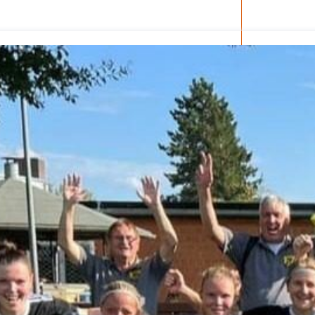
2025
der Pflege
ar 2025
isierung –
rise?
ember 2024
 – Verordnung
ember 2024