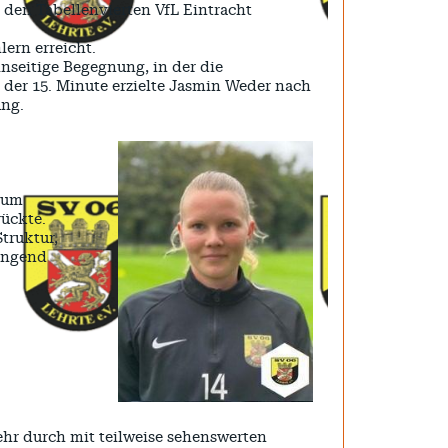
n den Tabellenvierten VfL Eintracht
ern erreicht.
inseitige Begegnung, in der die
in der 15. Minute erzielte Jasmin Weder nach
ung.
 zum
rückte.
truktur,
wingend
wehr durch mit teilweise sehenswerten