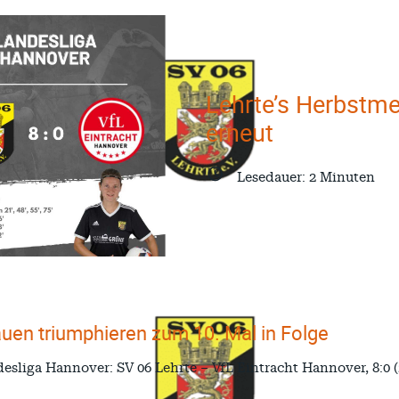
Lehrte’s Herbstme
erneut
Lesedauer:
2
Minuten
uen triumphieren zum 10. Mal in Folge
esliga Hannover: SV 06 Lehrte – VfL Eintracht Hannover, 8:0 (