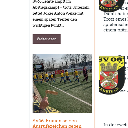
SV06 Lehrte ämpft im
Die Frauen 
Abstiegskampf – trotz Unterzahl
Hannover e
Damit haben
rettet Joker Anton Welke mit
Trotz eines
einem späten Treffer den
spielerisch
wichtigen Punkt…
einem präzi
Weiterlesen
Ein 
zwei
Gege
und 
in d
Foto:
SV-06
SV06-Frauen setzen
In der zwei
Ausrufezeichen gegen