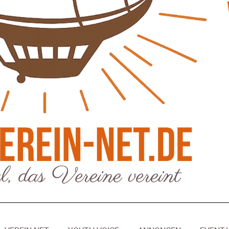
eber & Magazin
Bücher - Ecke
sten und Uringeruch –
Stephen Hawking – »Kurz
 Aufenthaltsqualität
große Fragen«
ch-Fahrland
25. Juni 2026
Patrick Reinisch-Fahrland
19. Nov
-
-
 Energiewende wirklich Natur?
Frieden stiften ist das n
ch-Fahrland
16. Juni 2026
Patrick Reinisch-Fahrland
13. Mär
-
-
are stärken Kommunen
Mond der vergessenen T
Patrick Reinisch-Fahrland
11. Mär
-
ch-Fahrland
28. April 2026
-
Passo Depression
Patrick Reinisch-Fahrland
8. März 
rdnung – Sprudelwasser gilt als
-
ädlich
Rudolf Archibald Reiss –
ch-Fahrland
26. März 2026
-
Holmes im 20. Jahrhunde
Patrick Reinisch-Fahrland
7. März 
 Poesie treffen Musik im
-
Kino
ch-Fahrland
12. März 2026
-
Kolumnen
gie & Umwelt
Kunst, Kosten und Uring