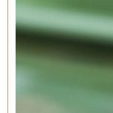
Mond der vergessenen Träume
Patrick Reinisch-Fahrland
11. März 2024
-
Passo Depression
Patrick Reinisch-Fahrland
8. März 2024
-
Rudolf Archibald Reiss – Ein Sherlock Holmes im 20.
Jahrhundert?
Patrick Reinisch-Fahrland
7. März 2024
-
Kolumnen
Kunst, Kosten und Uringeruch – Hannovers
Aufenthaltsqualität
Patrick Reinisch-Fahrland
25. Juni 2026
-
Neue Verordnung – Sprudelwasser gilt als
klimaschädlich
Patrick Reinisch-Fahrland
26. März 2026
-
Warum ein Job heute nicht mehr automatisch ein
Leben finanziert
Patrick Reinisch-Fahrland
7. Januar 2026
-
Wenn der Staat versagt – Warum Bürger das Vertrauen
verlieren