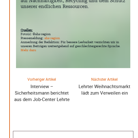
auf Nachhaltigkeit, Recycling und dem Schutz
unserer endlichen Ressourcen.
Quellen:
Foto(s): ©aha-region
Pressemeldung:
aha-region
Anmerkung der Redaktion: Für bessere Lesbarkeit verzichten wir in
unseren Beiträgen weitestgehend auf geschlechtergerechte Sprache.
Mehr dazu
Vorheriger Artikel
Nächster Artikel
Interview –
Lehrter Weihnachtsmarkt
Sicherheitsmann berichtet
lädt zum Verweilen ein
aus dem Job-Center Lehrte