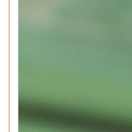
M. F. Klinger
29. Dezember 2025
-
Ein Jahr voller Geschichten – Rückblick auf Be-
The.News 2025
M. F. Klinger
21. Dezember 2025
-
Wirtschaft & Finanzen
Wer zahlt den Preis des Wohlstands? – Eine
unbequeme Wahrheit
Patrick Reinisch-Fahrland
8. April 2025
-
Wenn Arbeit nicht reicht – Deutschland und die stille
Krise
Patrick Reinisch-Fahrland
7. April 2025
-
Pflegeheime in Gefahr? – Abrechnungsprobleme in der
Pflege
Patrick Reinisch-Fahrland
16. Januar 2025
-
E-Mobilität und Automatisierung – Revolution oder
soziale Krise?
Patrick Reinisch-Fahrland
21. November 2024
-
EU – Getränkeverschluss – Verordnung als