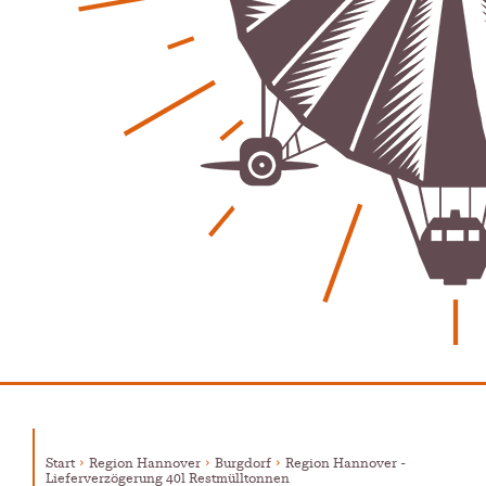
Regionales
Bürgerjournalisten e.V. im Interview bei Trude Kuh
Trude-Kuh-Television
18. Juli 2026
-
Bürgerbeteiligung – Fahrradstraße Feldstraße Lehrte
Patrick Reinisch-Fahrland
23. Juni 2026
-
Was passiert, wenn keiner mehr berichtet
Karolin Pilz
21. April 2026
-
Wir bauen neu – und ihr seid Teil davon
Karolin Pilz
22. März 2026
-
DGB lädt zur Debatte über Sozialversicherung ein
Patrick Reinisch-Fahrland
12. März 2026
-
Vereins - Portal
Warum viele Vereinsbeiträge kaum gesehen werden
Patrick Reinisch-Fahrland
5. Mai 2026
-
Start
Region Hannover
Burgdorf
Region Hannover -
Lieferverzögerung 40l Restmülltonnen