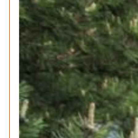
Patrick Reinisch-Fahrland
19. November 2024
-
Erfolgreiche Spendenaktion für Kita Villa Nordstern
Patrick Reinisch-Fahrland
14. November 2024
-
Ausbildungsfrühstück Lehrte – Austausch, Einblicke
und Chancen
Patrick Reinisch-Fahrland
12. November 2024
-
Ratgeber & Magazin
Kunst, Kosten und Uringeruch – Hannovers
Aufenthaltsqualität
Patrick Reinisch-Fahrland
25. Juni 2026
-
Klaut die Energiewende wirklich Natur?
Patrick Reinisch-Fahrland
16. Juni 2026
-
Erneuerbare stärken Kommunen finanziell
Patrick Reinisch-Fahrland
28. April 2026
-
Neue Verordnung – Sprudelwasser gilt als
klimaschädlich
Patrick Reinisch-Fahrland
26. März 2026
-
Humor und Poesie treffen Musik im Anderen Kino