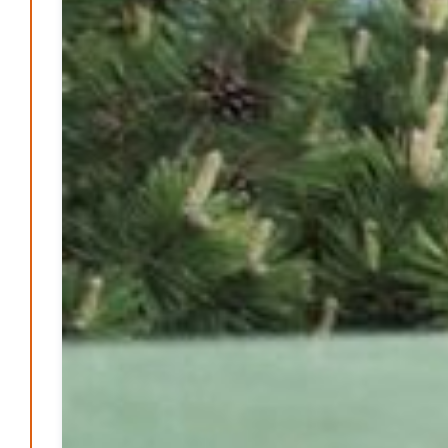
Patrick Reinisch-Fahrland
12. März 2026
-
Energie & Umwelt
Klaut die Energiewende wirklich Natur?
Patrick Reinisch-Fahrland
-
16. Juni 2026
Erneuerbare stärken Kommunen finanziell
Patrick Reinisch-Fahrland
-
28. April 2026
Menschheit am Scheideweg?
Patrick Reinisch-Fahrland
-
20. März 2025
Energiehelden gesucht – Gemeinsam unabhängig
werden
Patrick Reinisch-Fahrland
-
17. Januar 2025
E-Mobilität und Automatisierung – Revolution oder
soziale Krise?
Patrick Reinisch-Fahrland
-
21. November 2024
Gesundheit & Ernährung