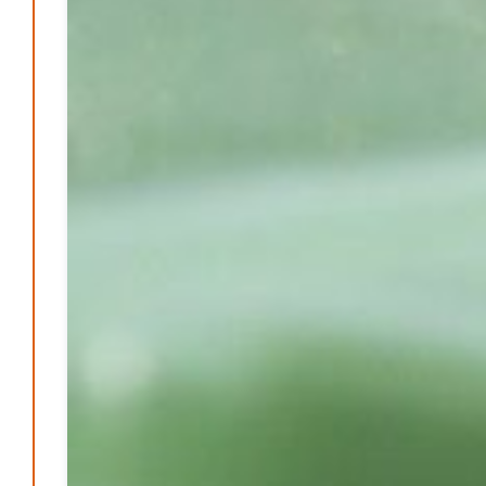
Pflegeheime in Gefahr? – Abrechnungsprobleme in der
Pflege
Patrick Reinisch-Fahrland
16. Januar 2025
-
Lehrter Delegation besucht Gesundheitscampus Balve
Redaktion
6. September 2024
-
Kritik an KRH – Lehrter Ratsmitglieder verhindert
Patrick Reinisch-Fahrland
4. Juni 2024
-
Lehrter Kräuterhexen erobern die TV-Bildschirme
Patrick Reinisch-Fahrland
29. Mai 2024
-
Kritik im Gesundheitsausschuss in Hannover
Redaktion
24. Mai 2024
-
Bücher - Ecke
Stephen Hawking – »Kurze Antworten auf große
Fragen«
Patrick Reinisch-Fahrland
19. November 2024
-
Frieden stiften ist das neue Glück
Patrick Reinisch-Fahrland
13. März 2024
-