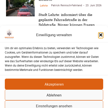
Patrick Reinisch-Fahrland
23. Juni 2026
Lehrte
-
Stadt Lehrte: informiert über die
geplante Fahrradstraße in der
Feldstraße. Bürger können Fragen
stellen und Anregungen einbringen.
Einwilligung verwalten
Klaut die Energiewende
wirklich Natur?
Um dir ein optimales Erlebnis zu bieten, verwenden wir Technologien wie
Patrick Reinisch-Fahrland
Cookies, um Geräteinformationen zu speichern und/oder darauf
Energie und Umwelt
-
16. Juni 2026
zuzugreifen. Wenn du diesen Technologien zustimmst, können wir Daten
wie das Surfverhalten oder eindeutige IDs auf dieser Website verarbeiten.
Brauchen Windräder und Solarparks
Wenn du deine Einwilligung nicht erteilst oder zurückziehst, können
bestimmte Merkmale und Funktionen beeinträchtigt werden.
wirklich zu viel Platz? Ein Blick auf
Kohle, Öl, Gas und erneuerbare
Energien zeigt überraschende
Akzeptieren
Unterschiede…
Ablehnen
Lehrte – Bühne für Europas
Fußballstars von morgen
Einstellungen ansehen
Harald Berwing
16. Juni 2026
SV-06
-