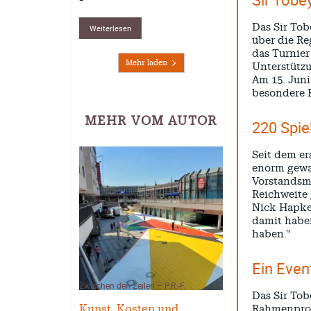
Das Sir Tob
Weiterlesen
über die Re
das Turnie
Mehr laden
Unterstützu
Am 15. Juni
besondere E
MEHR VOM AUTOR
220 Spi
Seit dem er
enorm gewac
Vorstandsmi
Reichweite 
Nick Hapke,
damit haben
haben.“
Ein Even
Zwischen den Zeilen – P.R.-F.
Das Sir Tob
Kunst, Kosten und
Rahmenprog