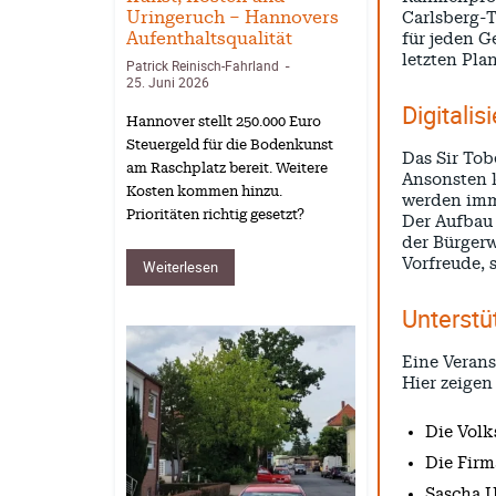
Uringeruch – Hannovers
Carlsberg-T
Aufenthaltsqualität
für jeden G
letzten Pla
Patrick Reinisch-Fahrland
-
25. Juni 2026
Digitali
Hannover stellt 250.000 Euro
Steuergeld für die Bodenkunst
Das Sir Tob
am Raschplatz bereit. Weitere
Ansonsten k
Kosten kommen hinzu.
werden imm
Prioritäten richtig gesetzt?
Der Aufbau 
der Bürgerw
Vorfreude, 
Weiterlesen
Unterstü
Eine Verans
Hier zeigen
Die Volk
Die Firm
Sascha U