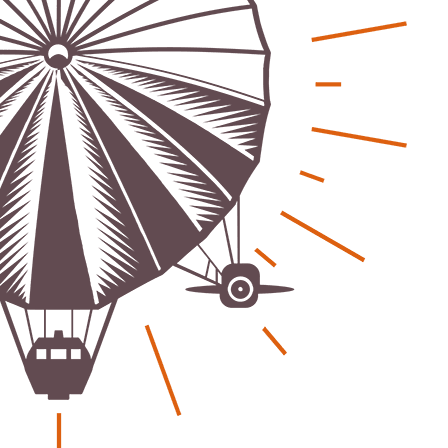
eber & Magazin
Bücher - Ecke
sten und Uringeruch –
Stephen Hawking – »Kurz
 Aufenthaltsqualität
große Fragen«
ch-Fahrland
25. Juni 2026
Patrick Reinisch-Fahrland
19. Nov
-
-
 Energiewende wirklich Natur?
Frieden stiften ist das n
ch-Fahrland
16. Juni 2026
Patrick Reinisch-Fahrland
13. Mär
-
-
are stärken Kommunen
Mond der vergessenen T
Patrick Reinisch-Fahrland
11. Mär
-
ch-Fahrland
28. April 2026
-
Passo Depression
Patrick Reinisch-Fahrland
8. März 
rdnung – Sprudelwasser gilt als
-
ädlich
Rudolf Archibald Reiss –
ch-Fahrland
26. März 2026
-
Holmes im 20. Jahrhunde
Patrick Reinisch-Fahrland
7. März 
 Poesie treffen Musik im
-
Kino
ch-Fahrland
12. März 2026
-
Kolumnen
gie & Umwelt
Kunst, Kosten und Uring