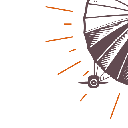
Regionales
Ratg
Bürgerjournalisten e.V. im Interview bei
Kunst, Ko
Trude Kuh
Hannovers
Trude-Kuh-Television
18. Juli 2026
Patrick Reinis
-
Bürgerbeteiligung – Fahrradstraße
Klaut die
Patrick Reinis
Feldstraße Lehrte
Patrick Reinisch-Fahrland
23. Juni 2026
-
Erneuerb
Was passiert, wenn keiner mehr berichtet
finanziell
Karolin Pilz
21. April 2026
Patrick Reinis
-
Wir bauen neu – und ihr seid Teil davon
Neue Vero
Karolin Pilz
22. März 2026
klimasch
-
Patrick Reinis
DGB lädt zur Debatte über
Sozialversicherung ein
Humor und
Patrick Reinisch-Fahrland
12. März 2026
Anderen 
-
Patrick Reinis
Vereins - Portal
Ener