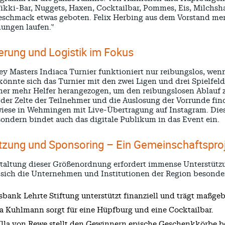
ikki-Bar, Nuggets, Haxen, Cocktailbar, Pommes, Eis, Milchsh
eschmack etwas geboten. Felix Herbing aus dem Vorstand merkt
nungen laufen.“
sierung und Logistik im Fokus
ey Masters Indiaca Turnier funktioniert nur reibungslos, wenn
önnte sich das Turnier mit den zwei Ligen und drei Spielfeld
er mehr Helfer herangezogen, um den reibungslosen Ablauf z
der Zelte der Teilnehmer und die Auslosung der Vorrunde fin
iese in Wehmingen mit Live-Übertragung auf Instagram. Dies
sondern bindet auch das digitale Publikum in das Event ein.
tzung und Sponsoring – Ein Gemeinschaftspro
taltung dieser Größenordnung erfordert immense Unterstützung
 sich die Unternehmen und Institutionen der Region besonde
sbank Lehrte Stiftung unterstützt finanziell und trägt maßgebl
a Kuhlmann sorgt für eine Hüpfburg und eine Cocktailbar.
lla von Rewe stellt den Gewinnern epische Geschenkkörbe be