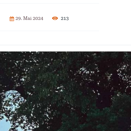
2025
213
29. Mai 2024
der Pflege
ar 2025
isierung –
rise?
ember 2024
 – Verordnung
ember 2024