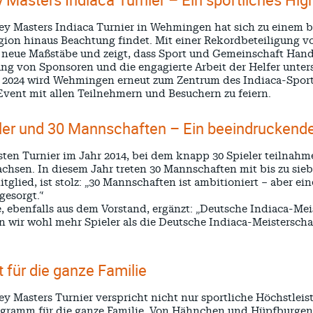
ey Masters Indiaca Turnier in Wehmingen hat sich zu einem b
gion hinaus Beachtung findet. Mit einer Rekordbeteiligung v
r neue Maßstäbe und zeigt, dass Sport und Gemeinschaft Han
ng von Sponsoren und die engagierte Arbeit der Helfer unters
 2024 wird Wehmingen erneut zum Zentrum des Indiaca-Sports,
vent mit allen Teilnehmern und Besuchern zu feiern.
eler und 30 Mannschaften – Ein beeindrucken
sten Turnier im Jahr 2014, bei dem knapp 30 Spieler teilnahme
hsen. In diesem Jahr treten 30 Mannschaften mit bis zu sieb
tglied, ist stolz: „30 Mannschaften ist ambitioniert – aber e
gesorgt.“
 ebenfalls aus dem Vorstand, ergänzt: „Deutsche Indiaca-Meis
 wir wohl mehr Spieler als die Deutsche Indiaca-Meisterscha
t für die ganze Familie
ey Masters Turnier verspricht nicht nur sportliche Höchstle
ramm für die ganze Familie. Von Hähnchen und Hüpfburgen ü