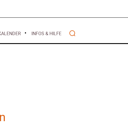
Mai 2026
alität
 2026
April 2026
lwasser gilt als
März 2026
z 2026
Februar 2026
ht mehr
KALENDER
INFOS & HILFE
Januar 2026
nanziert
r 2026
– Warum Bürger
Search
ten – Rückblick
anzen
Wohlstands? –
en
t
2025
 – Deutschland