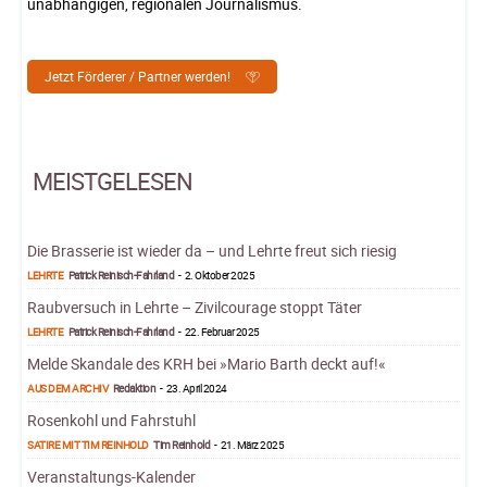
unabhängigen, regionalen Journalismus.
Jetzt Förderer / Partner werden!
MEISTGELESEN
Die Brasserie ist wieder da – und Lehrte freut sich riesig
LEHRTE
Patrick Reinisch-Fahrland
-
2. Oktober 2025
Raubversuch in Lehrte – Zivilcourage stoppt Täter
LEHRTE
Patrick Reinisch-Fahrland
-
22. Februar 2025
Melde Skandale des KRH bei »Mario Barth deckt auf!«
AUS DEM ARCHIV
Redaktion
-
23. April 2024
Rosenkohl und Fahrstuhl
SATIRE MIT TIM REINHOLD
Tim Reinhold
-
21. März 2025
Veranstaltungs-Kalender