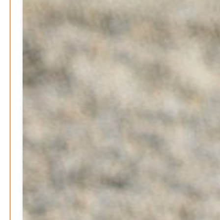
Wer zahlt den Preis des Wohlstands? – Eine
unbequeme Wahrheit
Patrick Reinisch-Fahrland
8. April 2025
-
Wenn Arbeit nicht reicht – Deutschland und die stille
Krise
Patrick Reinisch-Fahrland
7. April 2025
-
Pflegeheime in Gefahr? – Abrechnungsprobleme in der
Pflege
Patrick Reinisch-Fahrland
16. Januar 2025
-
E-Mobilität und Automatisierung – Revolution oder
soziale Krise?
Patrick Reinisch-Fahrland
21. November 2024
-
EU – Getränkeverschluss – Verordnung als
Wirtschaftsmotor
Patrick Reinisch-Fahrland
12. November 2024
-
Be-The.News
Die Mitmach-Online-Zeitung
INFOS