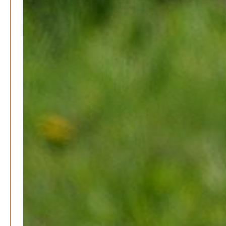
Lehrter Kräuterhexen erobern die TV-Bildschirme
Patrick Reinisch-Fahrland
29. Mai 2024
-
Kritik im Gesundheitsausschuss in Hannover
Redaktion
24. Mai 2024
-
Bücher - Ecke
Stephen Hawking – »Kurze Antworten auf große
Fragen«
Patrick Reinisch-Fahrland
19. November 2024
-
Frieden stiften ist das neue Glück
Patrick Reinisch-Fahrland
13. März 2024
-
Mond der vergessenen Träume
Patrick Reinisch-Fahrland
11. März 2024
-
Passo Depression
Patrick Reinisch-Fahrland
8. März 2024
-
Rudolf Archibald Reiss – Ein Sherlock Holmes im 20.
Jahrhundert?
Patrick Reinisch-Fahrland
7. März 2024
-