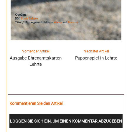
Quellen:
PM
Stadt Lehrte
Titel / Hintergrundbild von
Alexa
auf
Pixabay
Vorheriger Artikel
Nächster Artikel
Ausgabe Ehrenamtskarten
Puppenspiel in Lehrte
Lehrte
Kommentieren Sie den Artikel
LOGGEN SIE SICH EIN, UM EINEN KOMMENTAR ABZUGEBEN