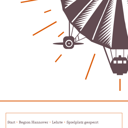
Patrick Reinisch-Fahrland
30. Oktober 2025
-
YouthVoice.de
Jugendliche im Gespräch mit
Bürgermeisterkandidaten
S. Reinisch
7. August 2026
-
Postbank ade – Bargeld und Beratung nach der
Schließung
S. Reinisch
12. Januar 2025
-
Vorlesen schafft Zukunft – Niedersachsen wirbt für
Lesekultur
Patrick Reinisch-Fahrland
19. November 2024
-
Erfolgreiche Spendenaktion für Kita Villa Nordstern
Patrick Reinisch-Fahrland
14. November 2024
-
Ausbildungsfrühstück Lehrte – Austausch, Einblicke
und Chancen
Patrick Reinisch-Fahrland
12. November 2024
-
Start
Region Hannover
Lehrte
Spielplatz gesperrt