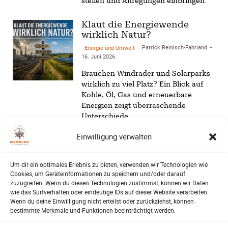
stellen und Anregungen einbringen.
Klaut die Energiewende
wirklich Natur?
Patrick Reinisch-Fahrland
Energie und Umwelt
-
16. Juni 2026
Brauchen Windräder und Solarparks
wirklich zu viel Platz? Ein Blick auf
Kohle, Öl, Gas und erneuerbare
Energien zeigt überraschende
Unterschiede…
Einwilligung verwalten
Lehrte – Bühne für Europas
Fußballstars von morgen
Harald Berwing
16. Juni 2026
SV-06
-
Um dir ein optimales Erlebnis zu bieten, verwenden wir Technologien wie
Cookies, um Geräteinformationen zu speichern und/oder darauf
zuzugreifen. Wenn du diesen Technologien zustimmst, können wir Daten
1.500 Zuschauer, internationale
wie das Surfverhalten oder eindeutige IDs auf dieser Website verarbeiten.
Topteams und ein furioses Finale: Der
Wenn du deine Einwilligung nicht erteilst oder zurückziehst, können
Raddatz-Cup machte Lehrte erneut
bestimmte Merkmale und Funktionen beeinträchtigt werden.
zum Treffpunkt des
Nachwuchsfußballs…