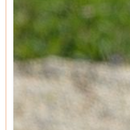
Kolumnen
Kunst, Kosten und Uringeruch – Hannovers
Aufenthaltsqualität
Patrick Reinisch-Fahrland
25. Juni 2026
-
Neue Verordnung – Sprudelwasser gilt als
klimaschädlich
Patrick Reinisch-Fahrland
26. März 2026
-
Warum ein Job heute nicht mehr automatisch ein
Leben finanziert
Patrick Reinisch-Fahrland
7. Januar 2026
-
Wenn der Staat versagt – Warum Bürger das Vertrauen
verlieren
M. F. Klinger
29. Dezember 2025
-
Ein Jahr voller Geschichten – Rückblick auf Be-
The.News 2025
M. F. Klinger
21. Dezember 2025
-
Wirtschaft & Finanzen