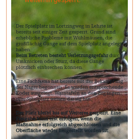
Der Spielplatz im Lortzingweg in Lehrte ist
bereits seit einiger Zeit gesperrt. Grund sind
erhebliche Probleme mit Wühlmäusen, die
großflächig Gänge auf dem Spielplatz angelegt
haben.
Beim Betreten besteht Verletzungsgefahr
durch
Umknicken oder Sturz, da diese Gänge
plötzlich einbrechen können.
Eine Fachfirma hat bereits mit der Bekämpfung
der Nager begonnen. Es wurden entsprechende
Köder ausgelegt. Warntafeln an den Zugängen
zum Spielplatz weisen darauf hin.
Der Platz bleibt bis auf Weiteres gesperrt. Eine
Freigabe kann erst erfolgen, wenn die
Maßnahme erfolgreich abgeschlossen und die
Oberfläche wieder hergestellt worden ist.