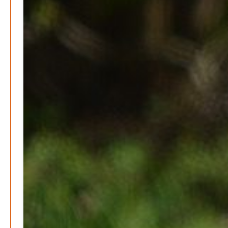
Erneuerbare stärken Kommunen finanziell
Patrick Reinisch-Fahrland
-
28. April 2026
Menschheit am Scheideweg?
Patrick Reinisch-Fahrland
-
20. März 2025
Energiehelden gesucht – Gemeinsam unabhängig
werden
Patrick Reinisch-Fahrland
-
17. Januar 2025
E-Mobilität und Automatisierung – Revolution oder
soziale Krise?
Patrick Reinisch-Fahrland
-
21. November 2024
Gesundheit & Ernährung
Pflegeheime in Gefahr? – Abrechnungsprobleme in der
Pflege
Patrick Reinisch-Fahrland
16. Januar 2025
-
Lehrter Delegation besucht Gesundheitscampus Balve
Redaktion
6. September 2024
-
Kritik an KRH – Lehrter Ratsmitglieder verhindert
Patrick Reinisch-Fahrland
4. Juni 2024
-