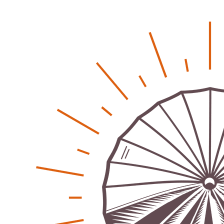
Was passiert, wenn keiner mehr berichtet
Karolin Pilz
21. April 2026
-
Wir bauen neu – und ihr seid Teil davon
Karolin Pilz
22. März 2026
-
DGB lädt zur Debatte über Sozialversicherung ein
Patrick Reinisch-Fahrland
12. März 2026
-
Vereins - Portal
Warum viele Vereinsbeiträge kaum gesehen werden
Patrick Reinisch-Fahrland
5. Mai 2026
-
Was passiert, wenn keiner mehr berichtet
Karolin Pilz
21. April 2026
-
Lehrter Männerchor blickt auf starkes Jahr zurück
Patrick Reinisch-Fahrland
16. Februar 2026
-
Aktion mit Herz – Maler Krebs unterstützt Familien &
Vereine
Patrick Reinisch-Fahrland
28. November 2025
-
Stadt Lehrte informiert – Haftung und Versicherung im
Ehrenamt