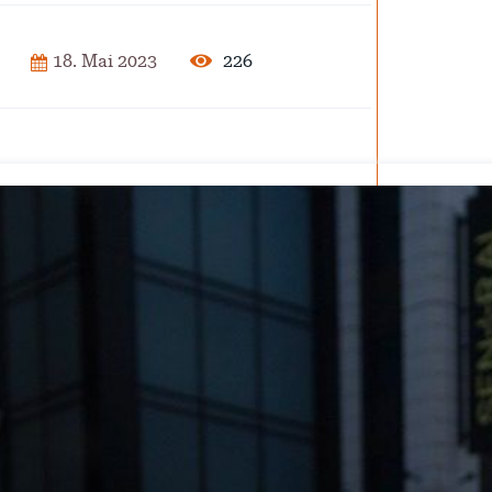
2025
226
18. Mai 2023
der Pflege
ar 2025
isierung –
rise?
ember 2024
 – Verordnung
ember 2024