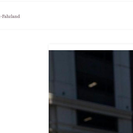
itscampus Balve
und die stille Krise
. September 2024
Patrick Reinisch-Fahrland
7. April 
-
 KRH – Lehrter Ratsmitglieder
Pflegeheime in Gefahr? –
h-Fahrland
t
Abrechnungsprobleme in 
ch-Fahrland
4. Juni 2024
-
Patrick Reinisch-Fahrland
16. Janu
-
räuterhexen erobern die TV-
E-Mobilität und Automat
rme
Revolution oder soziale K
ch-Fahrland
29. Mai 2024
-
Patrick Reinisch-Fahrland
21. Nov
-
 Gesundheitsausschuss in
EU – Getränkeverschluss
r
als Wirtschaftsmotor
4. Mai 2024
Patrick Reinisch-Fahrland
12. Nov
-