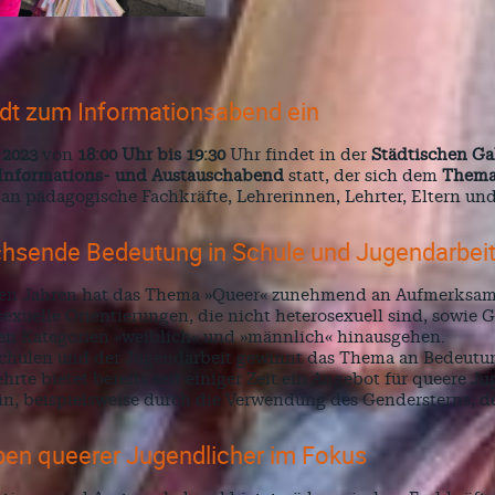
ädt zum Informationsabend ein
 2023
von
18:00 Uhr bis 19:30
Uhr findet in der
Städtischen Gal
Informations- und Austauschabend
statt, der sich dem
Thema
h an pädagogische Fachkräfte, Lehrerinnen, Lehrter, Eltern und
hsende Bedeutung in Schule und Jugendarbei
zten Jahren hat das Thema »Queer« zunehmend an Aufmerksa
sexuelle Orientierungen, die nicht heterosexuell sind, sowie G
len Kategorien »weiblich« und »männlich« hinausgehen.
Schulen und der Jugendarbeit gewinnt das Thema an Bedeutu
hrte bietet bereits seit einiger Zeit ein Angebot für queere Ju
ein, beispielsweise durch die Verwendung des Gendersterns, de
ben queerer Jugendlicher im Fokus