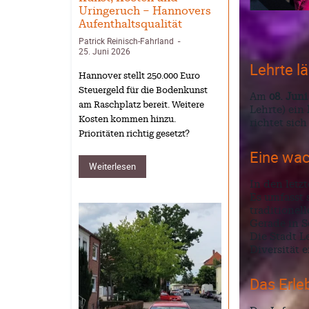
Uringeruch – Hannovers
Aufenthaltsqualität
Patrick Reinisch-Fahrland
-
25. Juni 2026
Lehrte l
Hannover stellt 250.000 Euro
Steuergeld für die Bodenkunst
Am
08. Juni
am Raschplatz bereit. Weitere
Lehrte) ein
Kosten kommen hinzu.
richtet sic
Prioritäten richtig gesetzt?
Eine wac
Weiterlesen
In den let
Es umfasst 
traditionel
Gerade in 
Die Stadt Le
Diversität 
Das Erle