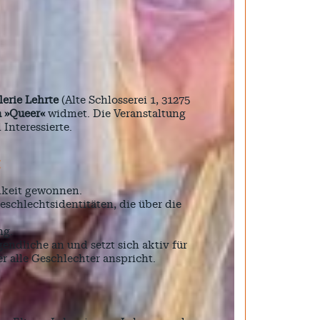
erie Lehrte
(Alte Schlosserei 1, 31275
 »Queer«
widmet. Die Veranstaltung
 Interessierte.
t
mkeit gewonnen.
eschlechtsidentitäten, die über die
ng.
gendliche an und setzt sich aktiv für
r alle Geschlechter anspricht.