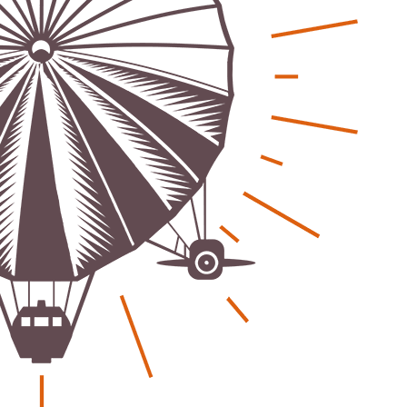
eber & Magazin
Bücher - Ecke
sten und Uringeruch –
Stephen Hawking – »Kurz
 Aufenthaltsqualität
große Fragen«
ch-Fahrland
25. Juni 2026
Patrick Reinisch-Fahrland
19. Nov
-
-
 Energiewende wirklich Natur?
Frieden stiften ist das n
ch-Fahrland
16. Juni 2026
Patrick Reinisch-Fahrland
13. Mär
-
-
are stärken Kommunen
Mond der vergessenen T
Patrick Reinisch-Fahrland
11. Mär
-
ch-Fahrland
28. April 2026
-
Passo Depression
Patrick Reinisch-Fahrland
8. März 
rdnung – Sprudelwasser gilt als
-
ädlich
Rudolf Archibald Reiss –
ch-Fahrland
26. März 2026
-
Holmes im 20. Jahrhunde
Patrick Reinisch-Fahrland
7. März 
 Poesie treffen Musik im
-
Kino
ch-Fahrland
12. März 2026
-
Kolumnen
gie & Umwelt
Kunst, Kosten und Uring