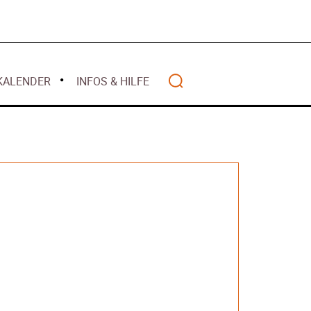
Mai 2026
alität
 2026
April 2026
lwasser gilt als
März 2026
z 2026
Februar 2026
ht mehr
KALENDER
INFOS & HILFE
Januar 2026
nanziert
r 2026
– Warum Bürger
Search
ten – Rückblick
anzen
Wohlstands? –
t
2025
 – Deutschland