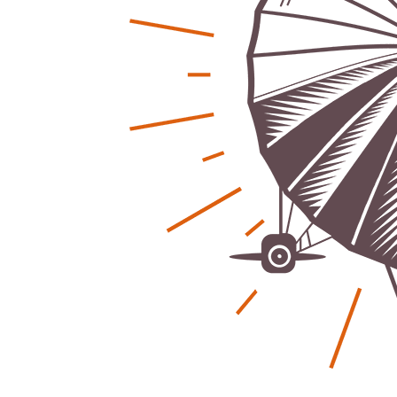
Regionales
Ratg
Bürgerjournalisten e.V. im Interview bei
Kunst, Ko
Trude Kuh
Hannovers
Trude-Kuh-Television
18. Juli 2026
Patrick Reinis
-
Bürgerbeteiligung – Fahrradstraße
Klaut die
Patrick Reinis
Feldstraße Lehrte
Patrick Reinisch-Fahrland
23. Juni 2026
-
Erneuerb
Was passiert, wenn keiner mehr berichtet
finanziell
Karolin Pilz
21. April 2026
Patrick Reinis
-
Wir bauen neu – und ihr seid Teil davon
Neue Vero
Karolin Pilz
22. März 2026
klimasch
-
Patrick Reinis
DGB lädt zur Debatte über
Sozialversicherung ein
Humor und
Patrick Reinisch-Fahrland
12. März 2026
Anderen 
-
Patrick Reinis
Vereins - Portal
Ener