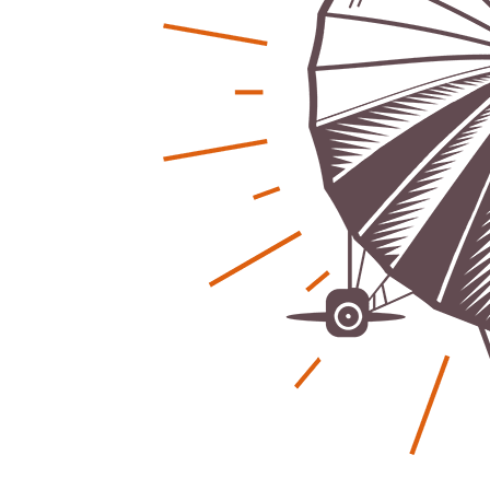
Regionales
Ratg
Bürgerjournalisten e.V. im Interview bei
Kunst, Ko
Trude Kuh
Hannovers
Trude-Kuh-Television
18. Juli 2026
Patrick Reinis
-
Bürgerbeteiligung – Fahrradstraße
Klaut die
Patrick Reinis
Feldstraße Lehrte
Patrick Reinisch-Fahrland
23. Juni 2026
-
Erneuerb
Was passiert, wenn keiner mehr berichtet
finanziell
Karolin Pilz
21. April 2026
Patrick Reinis
-
Wir bauen neu – und ihr seid Teil davon
Neue Vero
Karolin Pilz
22. März 2026
klimasch
-
Patrick Reinis
DGB lädt zur Debatte über
Sozialversicherung ein
Humor und
Patrick Reinisch-Fahrland
12. März 2026
Anderen 
-
Patrick Reinis
Vereins - Portal
Ener