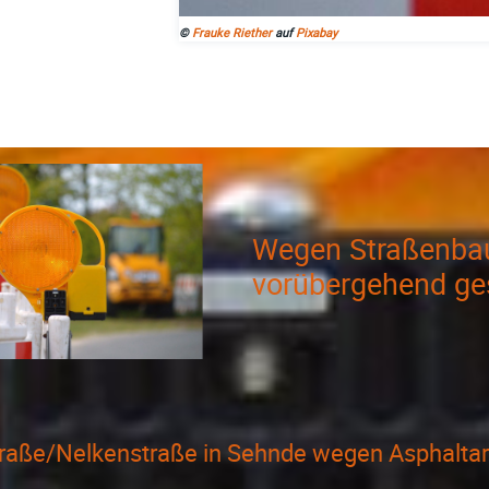
©
Frauke Riether
auf
Pixabay
Wegen Straßenbau
vorübergehend ge
raße/Nelkenstraße in Sehnde wegen Asphaltar