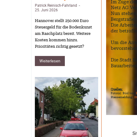
Im Zuge der
Patrick Reinisch-Fahrland
-
Netz AG Ver
25. Juni 2026
Nun stehen 
Bergstraße)
Hannover stellt 250.000 Euro
Die Arbeit
Steuergeld für die Bodenkunst
der betroff
am Raschplatz bereit. Weitere
Kosten kommen hinzu.
Um die Anwo
Prioritäten richtig gesetzt?
bevorstehen
Die Stadt S
Weiterlesen
Bauarbeiten
Quellen:
Foto(s): Bild von
Pressemeldung:
S
Si