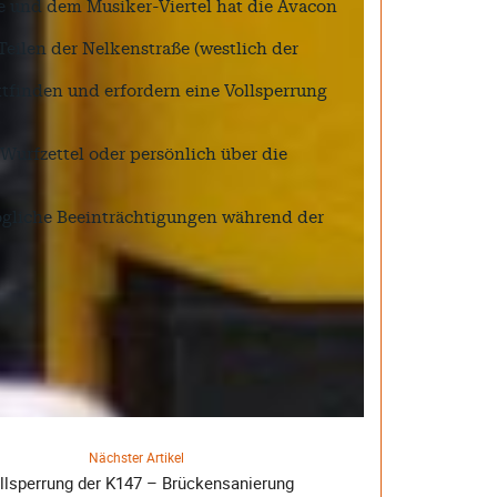
e und dem Musiker-Viertel hat die Avacon
eilen der Nelkenstraße (westlich der
ttfinden und erfordern eine Vollsperrung
Wurfzettel oder persönlich über die
mögliche Beeinträchtigungen während der
Nächster Artikel
llsperrung der K147 – Brückensanierung