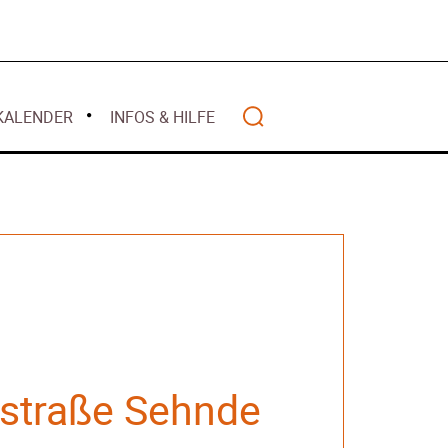
April 2026
alität
 2026
März 2026
lwasser gilt als
Februar 2026
z 2026
Januar 2026
ht mehr
KALENDER
INFOS & HILFE
Dezember 2025
nanziert
r 2026
– Warum Bürger
Search
ten – Rückblick
anzen
Wohlstands? –
nstraße Sehnde
t
2025
 – Deutschland