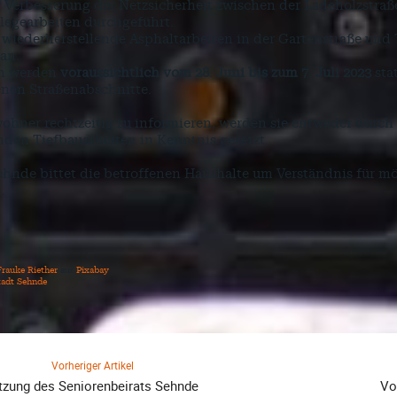
 Verbesserung der Netzsicherheit zwischen der Ladeholzstraß
legearbeiten durchgeführt.
wiederherstellende Asphaltarbeiten in der Gartenstraße und T
 an.
en werden
voraussichtlich vom 28. Juni bis zum 7. Juli 2023
sta
enen Straßenabschnitte.
hner rechtzeitig zu informieren, werden sie entweder durch 
den Tiefbauarbeiten in Kenntnis gesetzt.
ehnde bittet die betroffenen Haushalte um Verständnis für 
.
Frauke Riether
auf
Pixabay
tadt Sehnde
Vorheriger Artikel
tzung des Seniorenbeirats Sehnde
Vo