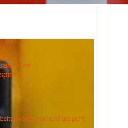
arbeiten
sperrt
beiten vorübergehend gesperrt