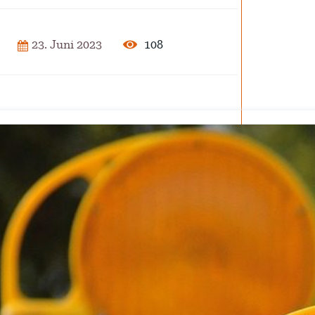
2025
108
23. Juni 2023
der Pflege
ar 2025
isierung –
rise?
ember 2024
 – Verordnung
ember 2024