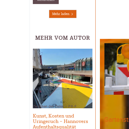
Mehr laden
MEHR VOM AUTOR
Zwischen den Zeilen – P.R.-F.
Kunst, Kosten und
Gartenst
Uringeruch – Hannovers
Aufenthaltsqualität