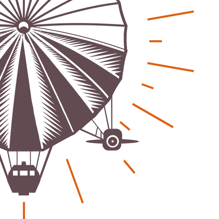
eber & Magazin
Bücher - Ecke
sten und Uringeruch –
Stephen Hawking – »Kurz
 Aufenthaltsqualität
große Fragen«
ch-Fahrland
25. Juni 2026
Patrick Reinisch-Fahrland
19. Nov
-
-
 Energiewende wirklich Natur?
Frieden stiften ist das n
ch-Fahrland
16. Juni 2026
Patrick Reinisch-Fahrland
13. Mär
-
-
are stärken Kommunen
Mond der vergessenen T
Patrick Reinisch-Fahrland
11. Mär
-
ch-Fahrland
28. April 2026
-
Passo Depression
Patrick Reinisch-Fahrland
8. März 
rdnung – Sprudelwasser gilt als
-
ädlich
Rudolf Archibald Reiss –
ch-Fahrland
26. März 2026
-
Holmes im 20. Jahrhunde
Patrick Reinisch-Fahrland
7. März 
 Poesie treffen Musik im
-
Kino
ch-Fahrland
12. März 2026
-
Kolumnen
gie & Umwelt
Kunst, Kosten und Uring