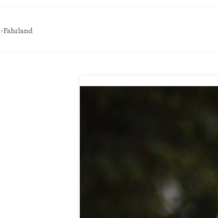
itscampus Balve
und die stille Krise
. September 2024
Patrick Reinisch-Fahrland
7. April 
-
 KRH – Lehrter Ratsmitglieder
Pflegeheime in Gefahr? –
h-Fahrland
t
Abrechnungsprobleme in 
ch-Fahrland
4. Juni 2024
-
Patrick Reinisch-Fahrland
16. Janu
-
räuterhexen erobern die TV-
E-Mobilität und Automat
rme
Revolution oder soziale K
ch-Fahrland
29. Mai 2024
-
Patrick Reinisch-Fahrland
21. Nov
-
 Gesundheitsausschuss in
EU – Getränkeverschluss
r
als Wirtschaftsmotor
4. Mai 2024
Patrick Reinisch-Fahrland
12. Nov
-