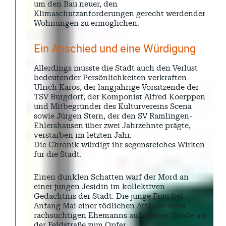
um den Bau neuer, den
Klimaschutzanforderungen gerecht werdender
Wohnungen zu ermöglichen.
Ein Abschied und eine Würdigung
Allerdings musste die Stadt auch den Verlust
bedeutender Persönlichkeiten verkraften.
Ulrich Karos, der langjährige Vorsitzende der
TSV Burgdorf, der Komponist Alfred Koerppen
und Mitbegründer des Kulturvereins Scena
sowie Jürgen Stern, der den SV Ramlingen-
Ehlershausen über zwei Jahrzehnte prägte,
verstarben im letzten Jahr.
Die Chronik würdigt ihr segensreiches Wirken
für die Stadt.
Einen dunklen Schatten warf der Mord an
einer jungen Jesidin im kollektiven
Gedächtnis der Stadt. Die junge Frau fiel
Anfang Mai einer tödlichen Attacke ihres
rachsüchtigen Ehemanns auf offener Straße an
der Feldstraße zum Opfer.