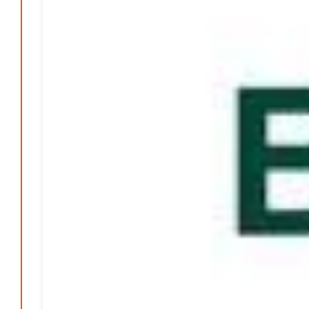
Lehrter Männerchor blickt auf starkes Jahr zurück
Patrick Reinisch-Fahrland
16. Februar 2026
-
Aktion mit Herz – Maler Krebs unterstützt Familien &
Vereine
Patrick Reinisch-Fahrland
28. November 2025
-
Stadt Lehrte informiert – Haftung und Versicherung im
Ehrenamt
Patrick Reinisch-Fahrland
30. Oktober 2025
-
YouthVoice.de
Postbank ade – Bargeld und Beratung nach der
Schließung
M. S. Reinisch
12. Januar 2025
-
Vorlesen schafft Zukunft – Niedersachsen wirbt für
Lesekultur
Patrick Reinisch-Fahrland
19. November 2024
-
Erfolgreiche Spendenaktion für Kita Villa Nordstern
Patrick Reinisch-Fahrland
14. November 2024
-
Ausbildungsfrühstück Lehrte – Austausch, Einblicke