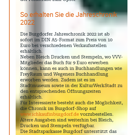
So erhalten Sie die Jahreschronik
2022
Die Burgdorfer Jahreschronik 2022 ist ab
sofort im DIN A5-Format zum Preis von 10
Euro bei verschiedenen Verkaufsstellen
erhältlich.
Neben Bleich Drucken und Stempeln, wo VVV-
Mitglieder das Buch für 9 Euro erwerben
können, kann es auch in Buchhandlungen wie
FreyRaum und Wegeners Buchhandlung
erworben werden. Zudem ist es im
Stadtmuseum sowie in der KulturWerkStadt zu
den entsprechenden Öffnungszeiten
erhältlich.
Für Interessierte besteht auch die Möglichkeit,
die Chronik im Burgdorf-Shop auf
www.ichkaufinburgdorf.de
vorzubestellen.
Ältere Ausgaben sind weiterhin bei Bleich,
Drucken und Stempeln verfügbar.
Die Stadtsparkasse Burgdorf unterstützt das