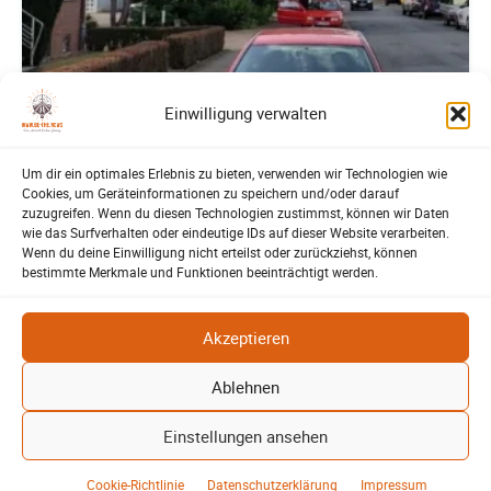
Einwilligung verwalten
Lehrte
Um dir ein optimales Erlebnis zu bieten, verwenden wir Technologien wie
Cookies, um Geräteinformationen zu speichern und/oder darauf
Bürgerbeteiligung – Fahrradstraße Feldstraße
zuzugreifen. Wenn du diesen Technologien zustimmst, können wir Daten
Lehrte
wie das Surfverhalten oder eindeutige IDs auf dieser Website verarbeiten.
Patrick Reinisch-Fahrland
23. Juni 2026
-
Wenn du deine Einwilligung nicht erteilst oder zurückziehst, können
bestimmte Merkmale und Funktionen beeinträchtigt werden.
Stadt Lehrte: informiert über die geplante Fahrradstraße in der
Feldstraße. Bürger können Fragen stellen und Anregungen
einbringen.
Akzeptieren
Weiterlesen
Ablehnen
Einstellungen ansehen
Cookie-Richtlinie
Datenschutzerklärung
Impressum