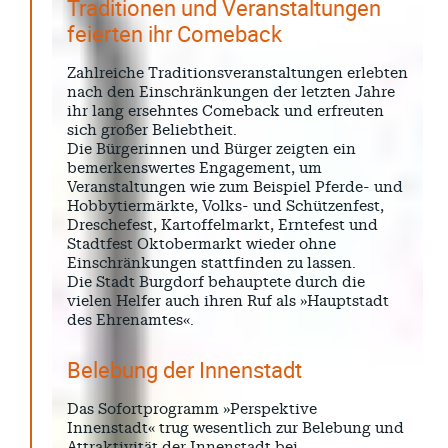
Traditionen und Veranstaltungen
feierten ihr Comeback
Zahlreiche Traditionsveranstaltungen erlebten
nach den Einschränkungen der letzten Jahre
ihr lang ersehntes Comeback und erfreuten
sich großer Beliebtheit.
Die Bürgerinnen und Bürger zeigten ein
bemerkenswertes Engagement, um
Veranstaltungen wie zum Beispiel Pferde- und
Hobbytiermärkte, Volks- und Schützenfest,
Dreschefest, Kartoffelmarkt, Erntefest und
Stadtfest Oktobermarkt wieder ohne
Einschränkungen stattfinden zu lassen.
Die Stadt Burgdorf behauptete durch die
vielen Helfer auch ihren Ruf als »Hauptstadt
des Ehrenamtes«.
Belebung der Innenstadt
Das Sofortprogramm »Perspektive
Innenstadt« trug wesentlich zur Belebung und
Attraktivität der Innenstadt bei.