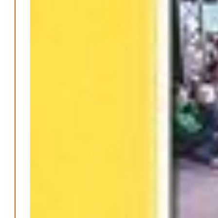
Passo Depression
Patrick Reinisch-Fahrland
8. März 2024
-
Rudolf Archibald Reiss – Ein Sherlock Holmes im 20.
Jahrhundert?
Patrick Reinisch-Fahrland
7. März 2024
-
Kolumnen
Kunst, Kosten und Uringeruch – Hannovers
Aufenthaltsqualität
Patrick Reinisch-Fahrland
25. Juni 2026
-
Neue Verordnung – Sprudelwasser gilt als
klimaschädlich
Patrick Reinisch-Fahrland
26. März 2026
-
Warum ein Job heute nicht mehr automatisch ein
Leben finanziert
Patrick Reinisch-Fahrland
7. Januar 2026
-
Wenn der Staat versagt – Warum Bürger das Vertrauen
verlieren
M. F. Klinger
29. Dezember 2025
-