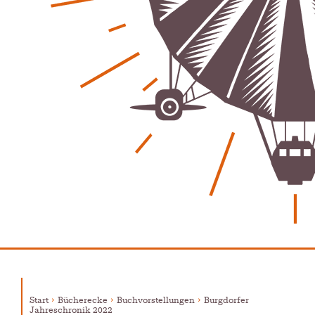
Start
Bücherecke
Buchvorstellungen
Burgdorfer
Jahreschronik 2022