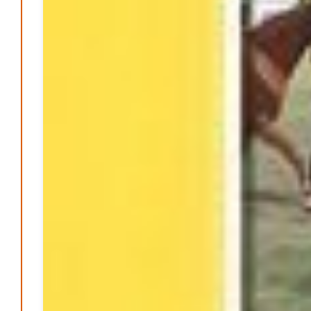
Be-The.News
Die Mitmach-Online-Zeitung
INFORMATIONEN
NUTZUNGSBEDINGUNGEN
DATENSCHUTZ
IMPRESSUM
SPENDEN
FAN-SHOP
Archive
Juli 2026
Juni 2026