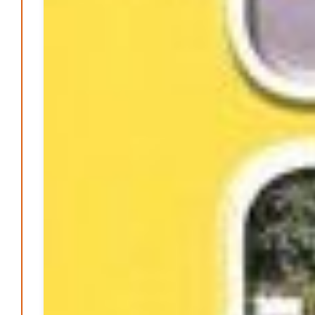
Ein Jahr voller Geschichten – Rückblick auf Be-
The.News 2025
M. F. Klinger
21. Dezember 2025
-
Wirtschaft & Finanzen
Wer zahlt den Preis des Wohlstands? – Eine
unbequeme Wahrheit
Patrick Reinisch-Fahrland
8. April 2025
-
Wenn Arbeit nicht reicht – Deutschland und die stille
Krise
Patrick Reinisch-Fahrland
7. April 2025
-
Pflegeheime in Gefahr? – Abrechnungsprobleme in der
Pflege
Patrick Reinisch-Fahrland
16. Januar 2025
-
E-Mobilität und Automatisierung – Revolution oder
soziale Krise?
Patrick Reinisch-Fahrland
21. November 2024
-
EU – Getränkeverschluss – Verordnung als
Wirtschaftsmotor
Patrick Reinisch-Fahrland
12. November 2024
-