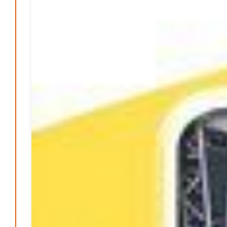
Pflegeheime in Gefahr? – Abrechnungsprobleme in der
Pflege
Patrick Reinisch-Fahrland
16. Januar 2025
-
Lehrter Delegation besucht Gesundheitscampus Balve
Redaktion
6. September 2024
-
Kritik an KRH – Lehrter Ratsmitglieder verhindert
Patrick Reinisch-Fahrland
4. Juni 2024
-
Lehrter Kräuterhexen erobern die TV-Bildschirme
Patrick Reinisch-Fahrland
29. Mai 2024
-
Kritik im Gesundheitsausschuss in Hannover
Redaktion
24. Mai 2024
-
Bücher - Ecke
Stephen Hawking – »Kurze Antworten auf große
Fragen«
Patrick Reinisch-Fahrland
19. November 2024
-
Frieden stiften ist das neue Glück
Patrick Reinisch-Fahrland
13. März 2024
-
Mond der vergessenen Träume
Patrick Reinisch-Fahrland
11. März 2024
-