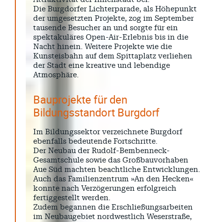
Die Burgdorfer Lichterparade, als Höhepunkt
der umgesetzten Projekte, zog im September
tausende Besucher an und sorgte für ein
spektakuläres Open-Air-Erlebnis bis in die
Nacht hinein. Weitere Projekte wie die
Kunsteisbahn auf dem Spittaplatz verliehen
der Stadt eine kreative und lebendige
Atmosphäre.
Bauprojekte für den
Bildungsstandort Burgdorf
Im Bildungssektor verzeichnete Burgdorf
ebenfalls bedeutende Fortschritte.
Der Neubau der Rudolf-Bembenneck-
Gesamtschule sowie das Großbauvorhaben
Aue Süd machten beachtliche Entwicklungen.
Auch das Familienzentrum »An den Hecken«
konnte nach Verzögerungen erfolgreich
fertiggestellt werden.
Zudem begannen die Erschließungsarbeiten
im Neubaugebiet nordwestlich Weserstraße,