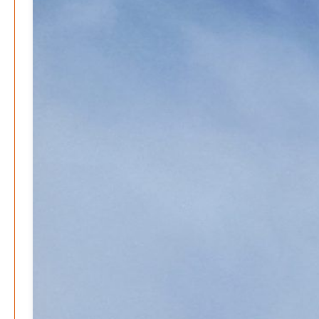
Mond der vergessenen Träume
Patrick Reinisch-Fahrland
11. März 2024
-
Passo Depression
Patrick Reinisch-Fahrland
8. März 2024
-
Rudolf Archibald Reiss – Ein Sherlock Holmes im 20.
Jahrhundert?
Patrick Reinisch-Fahrland
7. März 2024
-
Kolumnen
Kunst, Kosten und Uringeruch – Hannovers
Aufenthaltsqualität
Patrick Reinisch-Fahrland
25. Juni 2026
-
Neue Verordnung – Sprudelwasser gilt als
klimaschädlich
Patrick Reinisch-Fahrland
26. März 2026
-
Warum ein Job heute nicht mehr automatisch ein
Leben finanziert
Patrick Reinisch-Fahrland
7. Januar 2026
-
Wenn der Staat versagt – Warum Bürger das Vertrauen
verlieren