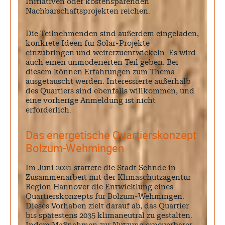
Initiativen oder kostensparenden
Nachbarschaftsprojekten reichen.
Die Teilnehmenden sind außerdem eingeladen,
konkrete Ideen für Solar-Projekte
einzubringen und weiterzuentwickeln. Es wird
auch einen unmoderierten Teil geben. Bei
diesem können Erfahrungen zum Thema
ausgetauscht werden. Interessierte außerhalb
des Quartiers sind ebenfalls willkommen, und
eine vorherige Anmeldung ist nicht
erforderlich.
Das energetische Quartierskonzept
Bolzum-Wehmingen
Im Juni 2021 startete die Stadt Sehnde in
Zusammenarbeit mit der Klimaschutzagentur
Region Hannover die Entwicklung eines
Quartierskonzepts für Bolzum-Wehmingen.
Dieses Vorhaben zielt darauf ab, das Quartier
bis spätestens 2035 klimaneutral zu gestalten.