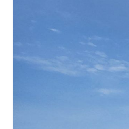
Wirtschaftsmotor
Patrick Reinisch-Fahrland
12. November 2024
-
Be-The.News
Die Mitmach-Online-Zeitung
INFORMATIONEN
NUTZUNGSBEDINGUNGEN
DATENSCHUTZ
IMPRESSUM
SPENDEN
FAN-SHOP
Archive
August 2026