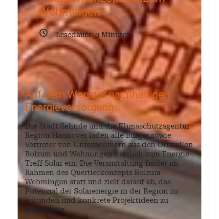
Wehmingen
Lesedauer:
3
Minuten
Auf dem Weg zur nachhaltigen
Energieversorgung
Die Stadt Sehnde und die Klimaschutzagentur
Region Hannover laden alle Bürger sowie
Vertreter von Unternehmern aus den Ortsteilen
Bolzum und Wehmingen herzlich zum Energie-
Treff Solar ein. Die Veranstaltung findet im
Rahmen des Quertierkonzepts Bolzum-
Wehmingen statt und zielt darauf ab, das
Potenzial der Solarenergie in der Region zu
erkunden und konkrete Projektideen zu
entwickeln.