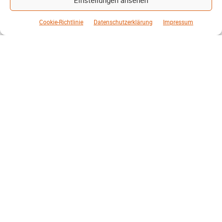
Cookie-Richtlinie
Datenschutzerklärung
Impressum
Energie und Umwelt
Klaut die Energiewende wirklich Natur?
Patrick Reinisch-Fahrland
16. Juni 2026
-
Brauchen Windräder und Solarparks wirklich zu viel Platz? Ein
Blick auf Kohle, Öl, Gas und erneuerbare Energien zeigt
überraschende Unterschiede…
Weiterlesen