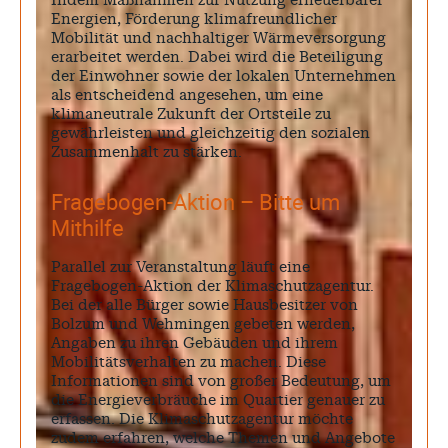
Indem Maßnahmen zur Nutzung erneuerbarer
Energien, Förderung klimafreundlicher
Mobilität und nachhaltiger Wärmeversorgung
erarbeitet werden. Dabei wird die Beteiligung
der Einwohner sowie der lokalen Unternehmen
als entscheidend angesehen, um eine
klimaneutrale Zukunft der Ortsteile zu
gewährleisten und gleichzeitig den sozialen
Zusammenhalt zu stärken.
Fragebogen-Aktion – Bitte um
Mithilfe
Parallel zur Veranstaltung läuft eine
Fragebogen-Aktion der Klimaschutzagentur.
Bei der alle Bürger sowie Hausbesitzer von
Bolzum und Wehmingen gebeten werden,
Angaben zu ihren Gebäuden und ihrem
Mobilitätsverhalten zu machen. Diese
Informationen sind von großer Bedeutung, um
die Energieverbräuche im Quartier genauer zu
erfassen. Die Klimaschutzagentur möchte
zudem erfahren, welche Themen und Angebote