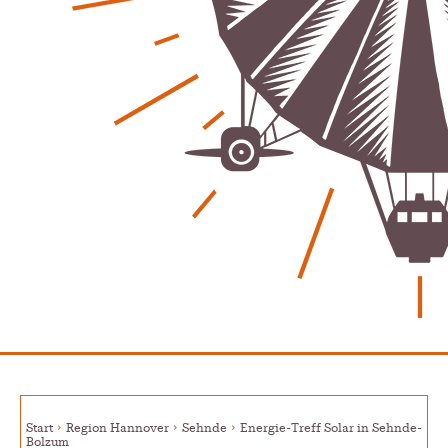
Patrick Reinisch-Fahrland
12. März 2026
-
Energie & Umwelt
Klaut die Energiewende wirklich Natur?
Patrick Reinisch-Fahrland
-
16. Juni 2026
Erneuerbare stärken Kommunen finanziell
Patrick Reinisch-Fahrland
-
28. April 2026
Menschheit am Scheideweg?
Patrick Reinisch-Fahrland
-
20. März 2025
Energiehelden gesucht – Gemeinsam unabhängig
werden
Patrick Reinisch-Fahrland
-
17. Januar 2025
E-Mobilität und Automatisierung – Revolution oder
soziale Krise?
Patrick Reinisch-Fahrland
-
21. November 2024
Gesundheit & Ernährung
Start
Region Hannover
Sehnde
Energie-Treff Solar in Sehnde-
Bolzum