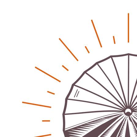
Patrick Reinisch-Fahrland
19. November 2024
-
Erfolgreiche Spendenaktion für Kita Villa Nordstern
Patrick Reinisch-Fahrland
14. November 2024
-
Ausbildungsfrühstück Lehrte – Austausch, Einblicke
und Chancen
Patrick Reinisch-Fahrland
12. November 2024
-
Ratgeber & Magazin
Kunst, Kosten und Uringeruch – Hannovers
Aufenthaltsqualität
Patrick Reinisch-Fahrland
25. Juni 2026
-
Klaut die Energiewende wirklich Natur?
Patrick Reinisch-Fahrland
16. Juni 2026
-
Erneuerbare stärken Kommunen finanziell
Patrick Reinisch-Fahrland
28. April 2026
-
Neue Verordnung – Sprudelwasser gilt als
klimaschädlich
Patrick Reinisch-Fahrland
26. März 2026
-
Humor und Poesie treffen Musik im Anderen Kino