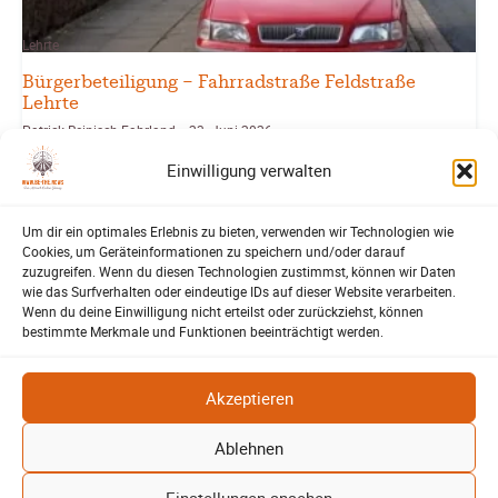
Lehrte
Bürgerbeteiligung – Fahrradstraße Feldstraße
Lehrte
Patrick Reinisch-Fahrland
23. Juni 2026
-
Einwilligung verwalten
Stadt Lehrte: informiert über die geplante Fahrradstraße in der
Feldstraße. Bürger können Fragen stellen und Anregungen
einbringen.
Um dir ein optimales Erlebnis zu bieten, verwenden wir Technologien wie
Cookies, um Geräteinformationen zu speichern und/oder darauf
Weiterlesen
zuzugreifen. Wenn du diesen Technologien zustimmst, können wir Daten
wie das Surfverhalten oder eindeutige IDs auf dieser Website verarbeiten.
Wenn du deine Einwilligung nicht erteilst oder zurückziehst, können
bestimmte Merkmale und Funktionen beeinträchtigt werden.
Akzeptieren
Ablehnen
Einstellungen ansehen