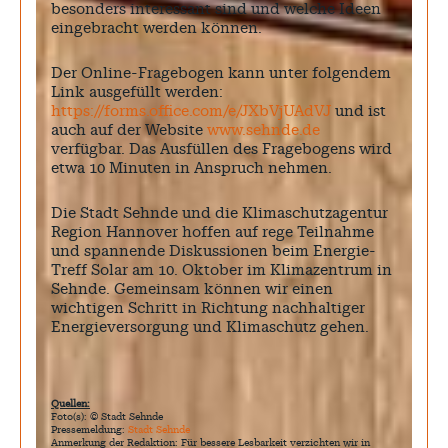
besonders interessant sind und welche Ideen
eingebracht werden können.
Der Online-Fragebogen kann unter folgendem
Link ausgefüllt werden:
https://forms.office.com/e/JXbVjUAdVJ
und ist
auch auf der Website
www.sehnde.de
verfügbar. Das Ausfüllen des Fragebogens wird
etwa 10 Minuten in Anspruch nehmen.
Die Stadt Sehnde und die Klimaschutzagentur
Region Hannover hoffen auf rege Teilnahme
und spannende Diskussionen beim Energie-
Treff Solar am 10. Oktober im Klimazentrum in
Sehnde. Gemeinsam können wir einen
wichtigen Schritt in Richtung nachhaltiger
Energieversorgung und Klimaschutz gehen.
Quellen:
Foto(s): © Stadt Sehnde
Pressemeldung:
Stadt Sehnde
Anmerkung der Redaktion: Für bessere Lesbarkeit verzichten wir in