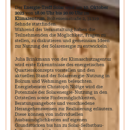
Der
Energie-Treff Solar
wird am
10. Oktober
2023
von
18.00 Uhr bis 20.00 Uhr
im
Klimazentrum
, Boltessemstraße 2, 31319
Sehnde stattfinden.
Während der Veranstaltung haben die
Teilnehmenden die Möglichkeit, Fragen zu
stellen, zu diskutieren und gemeinsam Ideen
zur Nutzung der Solarenergie zu entwickeln.
Julia Brinkmann von der Klimaschutzagentur
wird erste Erkenntnisse des energetischen
Quartierskonzepts vorstellen und den
aktuellen Stand der Solarenergie-Nutzung in
Bolzum und Wehmingen beleuchten.
Energieberater Christoph Nöltge wird die
Potenziale der Solarenergie-Nutzung in den
Ortsteilen sowie Fördermöglichkeiten,
Beratungsangebote und verschiedene
Herangehensweisen zur Realisierung erläutern.
Diese können von individuellen
Ausbaumöglichkeiten auf eigenen
Grundstücken bis hin zu Solar-Selbstbau-