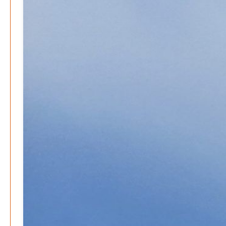
M. F. Klinger
29. Dezember 2025
-
Ein Jahr voller Geschichten – Rückblick auf Be-
The.News 2025
M. F. Klinger
21. Dezember 2025
-
Wirtschaft & Finanzen
Wer zahlt den Preis des Wohlstands? – Eine
unbequeme Wahrheit
Patrick Reinisch-Fahrland
8. April 2025
-
Wenn Arbeit nicht reicht – Deutschland und die stille
Krise
Patrick Reinisch-Fahrland
7. April 2025
-
Pflegeheime in Gefahr? – Abrechnungsprobleme in der
Pflege
Patrick Reinisch-Fahrland
16. Januar 2025
-
E-Mobilität und Automatisierung – Revolution oder
soziale Krise?
Patrick Reinisch-Fahrland
21. November 2024
-
EU – Getränkeverschluss – Verordnung als