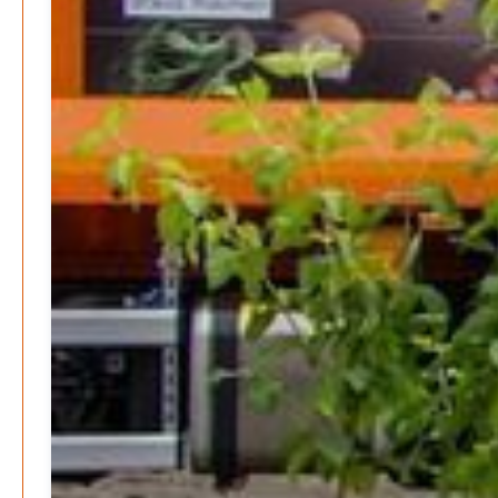
Patrick Reinisch-Fahrland
16. Januar 2025
-
Lehrter Delegation besucht Gesundheitscampus Balve
Redaktion
6. September 2024
-
Kritik an KRH – Lehrter Ratsmitglieder verhindert
Patrick Reinisch-Fahrland
4. Juni 2024
-
Lehrter Kräuterhexen erobern die TV-Bildschirme
Patrick Reinisch-Fahrland
29. Mai 2024
-
Kritik im Gesundheitsausschuss in Hannover
Redaktion
24. Mai 2024
-
Bücher - Ecke
Stephen Hawking – »Kurze Antworten auf große
Fragen«
Patrick Reinisch-Fahrland
19. November 2024
-
Frieden stiften ist das neue Glück
Patrick Reinisch-Fahrland
13. März 2024
-
Mond der vergessenen Träume
Patrick Reinisch-Fahrland
11. März 2024
-
Passo Depression