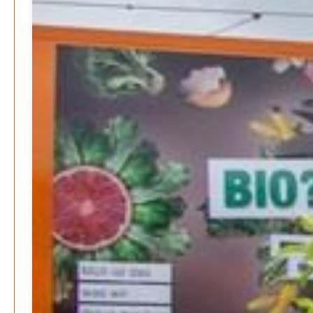
Energie & Umwelt
Klaut die Energiewende wirklich Natur?
Patrick Reinisch-Fahrland
-
16. Juni 2026
Erneuerbare stärken Kommunen finanziell
Patrick Reinisch-Fahrland
-
28. April 2026
Menschheit am Scheideweg?
Patrick Reinisch-Fahrland
-
20. März 2025
Energiehelden gesucht – Gemeinsam unabhängig
werden
Patrick Reinisch-Fahrland
-
17. Januar 2025
E-Mobilität und Automatisierung – Revolution oder
soziale Krise?
Patrick Reinisch-Fahrland
-
21. November 2024
Gesundheit & Ernährung
Pflegeheime in Gefahr? – Abrechnungsprobleme in der
Pflege