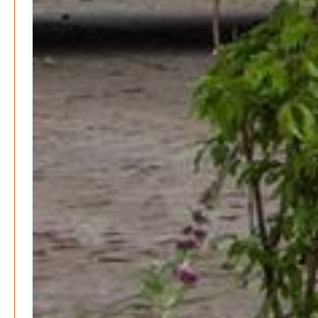
Patrick Reinisch-Fahrland
8. März 2024
-
Rudolf Archibald Reiss – Ein Sherlock Holmes im 20.
Jahrhundert?
Patrick Reinisch-Fahrland
7. März 2024
-
Kolumnen
Kunst, Kosten und Uringeruch – Hannovers
Aufenthaltsqualität
Patrick Reinisch-Fahrland
25. Juni 2026
-
Neue Verordnung – Sprudelwasser gilt als
klimaschädlich
Patrick Reinisch-Fahrland
26. März 2026
-
Warum ein Job heute nicht mehr automatisch ein
Leben finanziert
Patrick Reinisch-Fahrland
7. Januar 2026
-
Wenn der Staat versagt – Warum Bürger das Vertrauen
verlieren
M. F. Klinger
29. Dezember 2025
-
Ein Jahr voller Geschichten – Rückblick auf Be-
The.News 2025