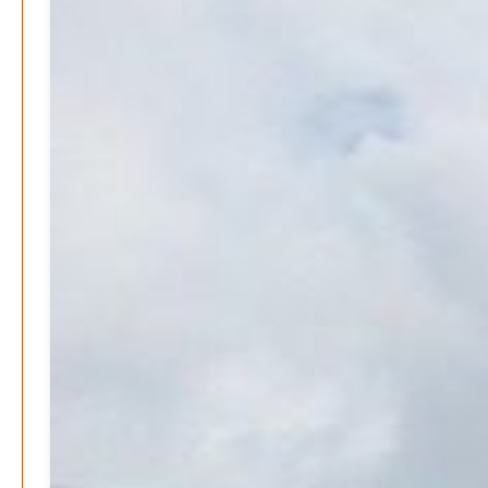
Ausbildungsfrühstück Lehrte – Austausch, Einblicke
und Chancen
Patrick Reinisch-Fahrland
12. November 2024
-
Ratgeber & Magazin
Kunst, Kosten und Uringeruch – Hannovers
Aufenthaltsqualität
Patrick Reinisch-Fahrland
25. Juni 2026
-
Klaut die Energiewende wirklich Natur?
Patrick Reinisch-Fahrland
16. Juni 2026
-
Erneuerbare stärken Kommunen finanziell
Patrick Reinisch-Fahrland
28. April 2026
-
Neue Verordnung – Sprudelwasser gilt als
klimaschädlich
Patrick Reinisch-Fahrland
26. März 2026
-
Humor und Poesie treffen Musik im Anderen Kino
Patrick Reinisch-Fahrland
12. März 2026
-