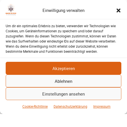
Brauchen Windräder und Solarparks
wirklich zu viel Platz? Ein Blick auf
Einwilligung verwalten
Kohle, Öl, Gas und erneuerbare
Energien zeigt überraschende
Unterschiede…
Um dir ein optimales Erlebnis zu bieten, verwenden wir Technologien wie
Cookies, um Geräteinformationen zu speichern und/oder darauf
zuzugreifen. Wenn du diesen Technologien zustimmst, können wir Daten
Lehrte – Bühne für Europas
wie das Surfverhalten oder eindeutige IDs auf dieser Website verarbeiten.
Fußballstars von morgen
Wenn du deine Einwilligung nicht erteilst oder zurückziehst, können
Harald Berwing
16. Juni 2026
SV-06
bestimmte Merkmale und Funktionen beeinträchtigt werden.
-
1.500 Zuschauer, internationale
Akzeptieren
Topteams und ein furioses Finale: Der
Raddatz-Cup machte Lehrte erneut
Ablehnen
zum Treffpunkt des
Nachwuchsfußballs…
Einstellungen ansehen
Lehrter Walking Footballer
feiern gelungenes Turnier
Cookie-Richtlinie
Datenschutzerklärung
Impressum
Harald Berwing
12. Mai 2026
SV-06
-
Spannende Spiele, ein seltenes