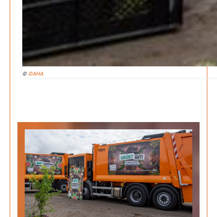
Be-The.News
Die Mitmach-Online-Zeitung
INFORMATIONEN
NUTZUNGSBEDINGUNGEN
©
©AHA
DATENSCHUTZ
IMPRESSUM
SPENDEN
FAN-SHOP
Archive
August 2026
Juli 2026
Juni 2026