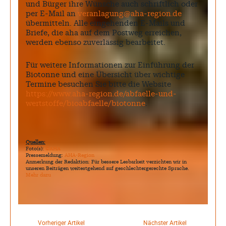
und Bürger ihre Wünsche auch schriftlich oder
per E-Mail an
veranlagung@aha-region.de
übermitteln. Alle eingehenden E-Mails und
Briefe, die aha auf dem Postweg erreichen,
werden ebenso zuverlässig bearbeitet.
Für weitere Informationen zur Einführung der
Biotonne und eine Übersicht über wichtige
Termine besuchen Sie bitte die Website
https://www.aha-region.de/abfaelle-und-
wertstoffe/bioabfaelle/biotonne
.
Quellen:
Foto(s):
©AHA
Pressemeldung:
AHA-Region
Anmerkung der Redaktion: Für bessere Lesbarkeit verzichten wir in
unseren Beiträgen weitestgehend auf geschlechtergerechte Sprache.
Mehr dazu
Vorheriger Artikel
Nächster Artikel