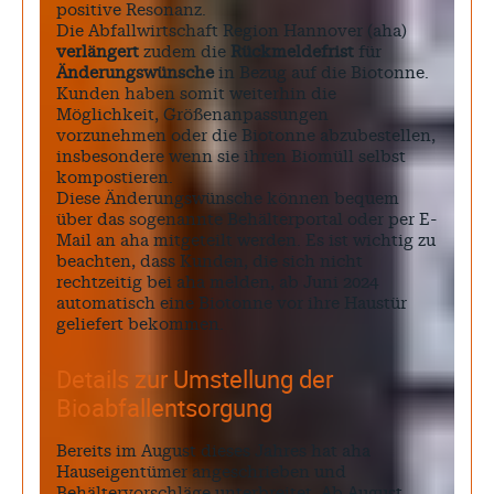
positive Resonanz.
Die Abfallwirtschaft Region Hannover (aha)
verlängert
zudem die
Rückmeldefrist
für
Änderungswünsche
in Bezug auf die Biotonne.
Kunden haben somit weiterhin die
Möglichkeit, Größenanpassungen
vorzunehmen oder die Biotonne abzubestellen,
insbesondere wenn sie ihren Biomüll selbst
kompostieren.
Diese Änderungswünsche können bequem
über das sogenannte Behälterportal oder per E-
Mail an aha mitgeteilt werden. Es ist wichtig zu
beachten, dass Kunden, die sich nicht
rechtzeitig bei aha melden, ab Juni 2024
automatisch eine Biotonne vor ihre Haustür
geliefert bekommen.
Details zur Umstellung der
Bioabfallentsorgung
Bereits im August dieses Jahres hat aha
Hauseigentümer angeschrieben und
Behältervorschläge unterbreitet. Ab August