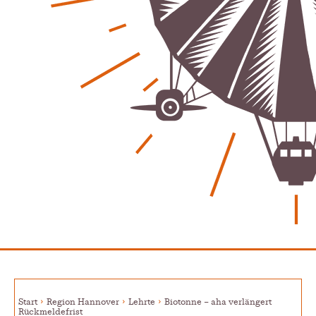
Bürgerjournalisten e.V. im Interview bei Trude Kuh
Trude-Kuh-Television
18. Juli 2026
-
Bürgerbeteiligung – Fahrradstraße Feldstraße Lehrte
Patrick Reinisch-Fahrland
23. Juni 2026
-
Was passiert, wenn keiner mehr berichtet
Karolin Pilz
21. April 2026
-
Wir bauen neu – und ihr seid Teil davon
Karolin Pilz
22. März 2026
-
DGB lädt zur Debatte über Sozialversicherung ein
Patrick Reinisch-Fahrland
12. März 2026
-
Vereins - Portal
Warum viele Vereinsbeiträge kaum gesehen werden
Patrick Reinisch-Fahrland
5. Mai 2026
-
Was passiert, wenn keiner mehr berichtet
Karolin Pilz
21. April 2026
-
Start
Region Hannover
Lehrte
Biotonne – aha verlängert
Lehrter Männerchor blickt auf starkes Jahr zurück
Rückmeldefrist