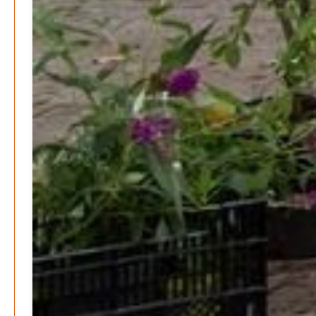
M. F. Klinger
21. Dezember 2025
-
Wirtschaft & Finanzen
Wer zahlt den Preis des Wohlstands? – Eine
unbequeme Wahrheit
Patrick Reinisch-Fahrland
8. April 2025
-
Wenn Arbeit nicht reicht – Deutschland und die stille
Krise
Patrick Reinisch-Fahrland
7. April 2025
-
Pflegeheime in Gefahr? – Abrechnungsprobleme in der
Pflege
Patrick Reinisch-Fahrland
16. Januar 2025
-
E-Mobilität und Automatisierung – Revolution oder
soziale Krise?
Patrick Reinisch-Fahrland
21. November 2024
-
EU – Getränkeverschluss – Verordnung als
Wirtschaftsmotor
Patrick Reinisch-Fahrland
12. November 2024
-