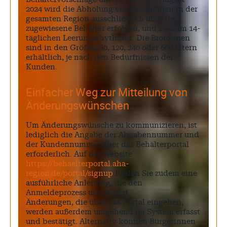
2024 wird die Abholung von Bioabfällen in der
gesamten Region ausschließlich über fest
zugewiesene Behälter erfolgen, und zwar im 14-
täglichen Leerungsrhythmus. Die Biotonnen
sind in den Größen 80, 120, 240 oder 660 Litern
erhältlich, je nach den Bedürfnissen der
Kunden.
Einfacher Weg zur Mitteilung von
Änderungswünschen
Um Änderungswünsche zu kommunizieren, ist
lediglich die Angabe der Abgabennummer und
der Kundennummer über das Behälterportal
erforderlich. Auf der Website
https://behaelterportal.aha-
region.de/portal/signup
finden Sie zudem eine
ausführliche Anleitung, die den
Anmeldeprozess unterstützt.
Änderungen, die über das Portal eingehen,
werden außerdem umgehend im System erfasst
und bestätigt. Alternativ können Bürgerinnen