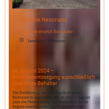
Mai 2026
April 2026
März 2026
Positive Resonanz
Februar 2026
Januar 2026
Biotonne ersetzt Biosäcke
Lesedauer:
2
Minuten
Search
Ab August 2024 –
Bioabfallentsorgung ausschließlich
über feste Behälter
Die Einführung der kostenpflichtigen
Biotonne in Hannover, die ab dem 1. August
2024 die Verwendung von Biosäcken in der
Region ersetzen wird, stößt weiterhin auf