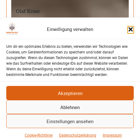
Olaf Kruse
Einwilligung verwalten
Quellen:
Foto(s): © Stadt Sehnde
Pressemeldung:
Stadt Sehnde
Um dir ein optimales Erlebnis zu bieten, verwenden wir Technologien wie
Anmerkung der Redaktion: Für bessere Lesbarkeit verzichten wir in
Cookies, um Geräteinformationen zu speichern und/oder darauf
unseren Beiträgen weitestgehend auf geschlechtergerechte Sprache.
Mehr dazu
zuzugreifen. Wenn du diesen Technologien zustimmst, können wir Daten
wie das Surfverhalten oder eindeutige IDs auf dieser Website verarbeiten.
Wenn du deine Einwilligung nicht erteilst oder zurückziehst, können
bestimmte Merkmale und Funktionen beeinträchtigt werden.
Vorheriger Artikel
Nächster Artikel
Terminänderung Müllabfuhr
Gemeinsames Frühstück für
Akzeptieren
Feiertage
Sehnder Senioren
Ablehnen
Einstellungen ansehen
Cookie-Richtlinie
Datenschutzerklärung
Impressum